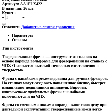
Артикул:
AA1FLX422
В наличии:
26 шт.
Купить:
+
−
Отложить
Добавить в список сравнения
Параметры
Отзывы
Тип инструмента
Твердосплавные фрезы
— инструмент из сплавов на
основе карбида вольфрама для фрезерования на станках с
ЧПУ. Отличается высокой точностью изготовления и
твёрдостью.
Ф
резы с напайками
рекомендованы для ручных фрезеров.
На станках могут создавать повышенное биение, быстрее
изнашивают подшипники шпинделя. Впрочем,
качественные
профильные
фрезы с напайками
применяются и на ЧПУ.
Фрезы со сменными ножами
оправдывают свою цену при
длительной эксплуатации: твердосплавные ножи легко