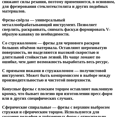
снижают силы резания, поэтому применяются, в основном,
для фрезерования стеклотекстолита и других подобных
материалов.
Фрезы-свёрла
— универсальный
металлообрабатывающий инструмент. Позволяет
сверлить, раскраивать, снимать фаску.и формировать V-
образую канавку по необходимости.
Со стружколомом
— фрезы для чернового раскроя
больших объёмов материала. Оставляют шероховатую
поверхность, но выделяются высокой скоростью и
длительной стойкостью лезвий. Их чаще ломают по
ошибке, чем дают возможность выработать весь ресурс.
С прямыми ножами и стружколомом
— получистовой
инструмент. Может быть компромиссом в выборе между
производительностью и чистотой поверхности.
Конусные фрезы с плоским торцом
оставляют наклонную
кромку, что бывает полезно при изготовлении пресс-форм
или в других специфических случаях.
Сферические спиральные
— фрезы с верхним выбросом
стружки и сферическим торцом. Используются для
создания рельефов и трёхмерных форм с относительно