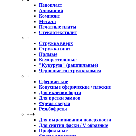
Пенопласт
Алюминий
Композит
Металл
Печатные платы
Стеклотекстолит
+
Стружка вверх
Стружка вниз
Прямые
Компрессионные
"Кукуруза" (рашпильные)
Черновые со стружколомом
++
Сферические
Конусные сферические / плоские
Для вклейки борта
Для врезки замков
Фрезы-свёрла
Резьбофрезы
+++
Для выравнивания поверхности
Для снятия фаски / V-образные
Профильные