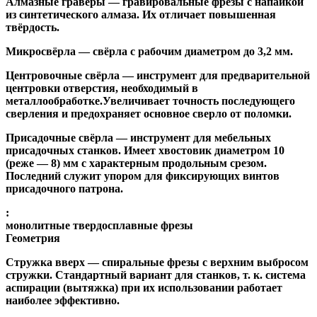
Алмазные гравёры
— гравировальные фрезы с напайкой
из синтетического алмаза. Их отличает повышенная
твёрдость.
Микросвёрла
— свёрла с рабочим диаметром до 3,2 мм.
Центровочные свёрла
— инструмент для предварительной
центровки отверстия, необходимый в
металлообработке.Увеличивает точность последующего
сверления и предохраняет основное сверло от поломки.
Присадочные свёрла
— инструмент для мебельных
присадочных станков. Имеет хвостовик диаметром 10
(реже — 8) мм с характерным продольным срезом.
Последний служит упором для фиксирующих винтов
присадочного патрона.
:
монолитные твердосплавные фрезы
Геометрия
Стружка вверх
— спиральные фрезы с верхним выбросом
стружки. Стандартный вариант для станков, т. к. система
аспирации (вытяжка) при их использовании работает
наиболее эффективно.