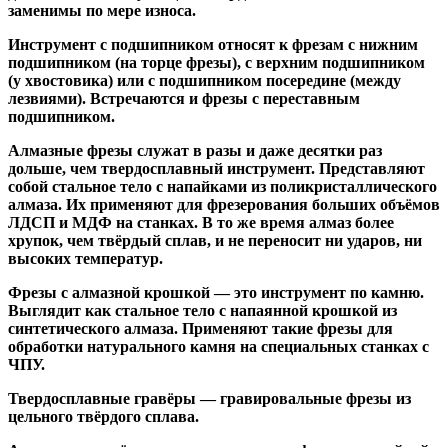
заменимы по мере износа.
Инструмент с подшипником относят к
фрезам с нижним
подшипником
(на торце фрезы),
с верхним подшипником
(у хвостовика) или
с подшипником посередине
(между
лезвиями). Встречаются и
фрезы с переставным
подшипником
.
Алмазные фрезы
служат в разы и даже десятки раз
дольше, чем твердосплавный инструмент. Представляют
собой стальное тело с напайками из поликристаллического
алмаза. Их применяют для фрезерования больших объёмов
ЛДСП и МДФ на станках. В то же время алмаз более
хрупок, чем твёрдый сплав, и не переносит ни ударов, ни
высоких температур.
Фрезы с алмазной крошкой
— это инструмент по камню.
Выглядит как стальное тело с напаянной крошкой из
синтетического алмаза. Применяют такие фрезы для
обработки натурального камня на специальных станках с
ЧПУ.
Твердосплавные гравёры
— гравировальные фрезы из
цельного твёрдого сплава.