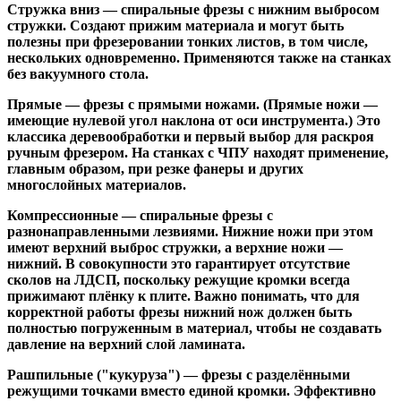
Стружка вниз
— спиральные фрезы с нижним выбросом
стружки. Создают прижим материала и могут быть
полезны при фрезеровании тонких листов, в том числе,
нескольких одновременно. Применяются также на станках
без вакуумного стола.
Прямые
— фрезы с прямыми ножами. (Прямые ножи —
имеющие нулевой угол наклона от оси инструмента.) Это
классика деревообработки и первый выбор для раскроя
ручным фрезером. На станках с ЧПУ находят применение,
главным образом, при резке фанеры и других
многослойных материалов.
Компрессионные
— спиральные фрезы с
разнонаправленными лезвиями. Нижние ножи при этом
имеют верхний выброс стружки, а верхние ножи —
нижний. В совокупности это гарантирует отсутствие
сколов на ЛДСП, поскольку режущие кромки всегда
прижимают плёнку к плите. Важно понимать, что для
корректной работы фрезы нижний нож должен быть
полностью погруженным в материал, чтобы не создавать
давление на верхний слой ламината.
Рашпильные ("кукуруза")
— фрезы с разделёнными
режущими точками вместо единой кромки. Эффективно