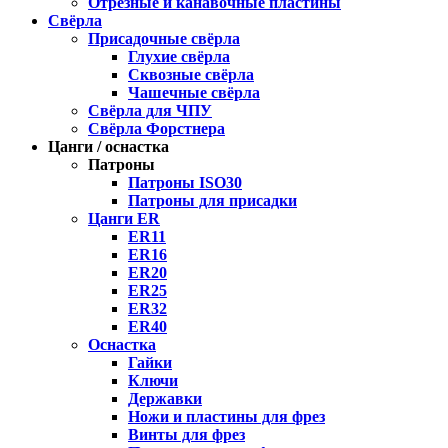
Отрезные и канавочные пластины
Свёрла
Присадочные свёрла
Глухие свёрла
Сквозные свёрла
Чашечные свёрла
Свёрла для ЧПУ
Свёрла Форстнера
Цанги / оснастка
Патроны
Патроны ISO30
Патроны для присадки
Цанги ER
ER11
ER16
ER20
ER25
ER32
ER40
Оснастка
Гайки
Ключи
Державки
Ножи и пластины для фрез
Винты для фрез