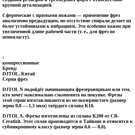
крупной детализацией.
Сферические с прямыми ножами
— применение фрез
аналогично предыдущим, но отсутствие спирали делает их
более устойчивыми к вибрациям. Это особенно важно при
увеличенной длине рабочей части (т. е., для фрез по
пенопласту).
:
компрессионные
Бренд:
DJTOL, Китай
Серия фрез
DJTOL N
подойдёт начинающим фрезеровщикам или тем,
кто хочет максимально сэкономить на покупке. Фрезы
этой серии изготавливаются из мелкозернистого (размер
зерна 0,8 — 1,3 мкм) твёрдого сплава K10.
DJTOL A
.
Фрезы изготовлены из сплава K200 от CB-
Ceratizit. Этот сплав производится в Тайване и относится к
субмикронному классу (размер зерна 0,6 — 0,8).