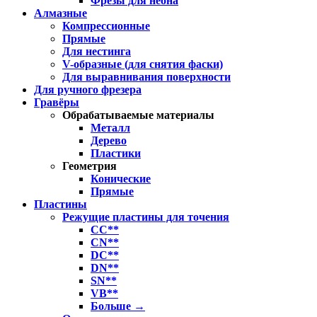
Фрезы для неона
Алмазные
Компрессионные
Прямые
Для нестинга
V-образные (для снятия фаски)
Для выравнивания поверхности
Для ручного фрезера
Гравёры
Обрабатываемые материалы
Металл
Дерево
Пластики
Геометрия
Конические
Прямые
Пластины
Режущие пластины для точения
CC**
CN**
DC**
DN**
SN**
VB**
Больше
→