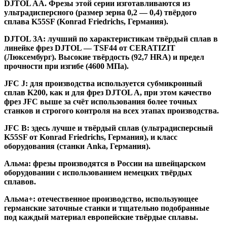
DJTOL AA.
Фрезы этой серии изготавливаются из
ультрадисперсного (размер зерна 0,2 — 0,4) твёрдого
сплава K55SF (Konrad Friedrichs, Германия).
DJTOL 3A:
лучший по характеристикам твёрдый сплав в
линейке фрез DJTOL — TSF44 от CERATIZIT
(Люксембург). Высокие твёрдость (92,7 HRA) и предел
прочности при изгибе (4600 МПа).
JFC J
:
для производства используется субмикронный
сплав K200, как и для фрез DJTOL A, при этом качество
фрез JFC выше за счёт использования более точных
станков и строгого контроля на всех этапах производства.
JFC B:
здесь лучше и твёрдый сплав (ультрадисперсный
K55SF от Konrad Friedrichs, Германия), и класс
оборудования (станки Anka, Германия).
Альма
: фрезы производятся в России на швейцарском
оборудовании с использованием немецких твёрдых
сплавов.
Альма+
: отечественное производство, использующее
германские заточные станки и тщательно подобранные
под каждый материал европейские твёрдые сплавы.