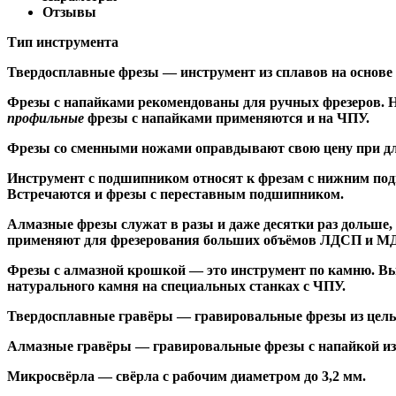
Отзывы
Тип инструмента
Твердосплавные фрезы
— инструмент из сплавов на основе
Ф
резы с напайками
рекомендованы для ручных фрезеров. Н
профильные
фрезы с напайками применяются и на ЧПУ.
Фрезы со сменными ножами
оправдывают свою цену при дл
Инструмент с подшипником относят к
фрезам с нижним по
Встречаются и
фрезы с переставным подшипником
.
Алмазные фрезы
служат в разы и даже десятки раз дольше
применяют для фрезерования больших объёмов ЛДСП и МДФ н
Фрезы с алмазной крошкой
— это инструмент по камню. Вы
натурального камня на специальных станках с ЧПУ.
Твердосплавные гравёры
— гравировальные фрезы из цельн
Алмазные гравёры
— гравировальные фрезы с напайкой из 
Микросвёрла
— свёрла с рабочим диаметром до 3,2 мм.