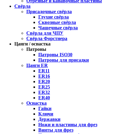
Отрезные и канавочные пластины
Свёрла
Присадочные свёрла
Глухие свёрла
Сквозные свёрла
Чашечные свёрла
Свёрла для ЧПУ
Свёрла Форстнера
Цанги / оснастка
Патроны
Патроны ISO30
Патроны для присадки
Цанги ER
ER11
ER16
ER20
ER25
ER32
ER40
Оснастка
Гайки
Ключи
Державки
Ножи и пластины для фрез
Винты для фрез