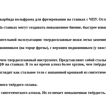
 карбида вольфрама для фрезерования на станках с ЧПУ. Отл
а станках могут создавать повышенное биение, быстрее и
ительной эксплуатации: твердосплавные ножи легко заменим
дшипником
(на торце фрезы),
с верхним подшипником
(у хвос
, чем твердосплавный инструмент. Представляют собой стальн
а станках. В то же время алмаз более хрупок, чем твёрдый 
глядит как стальное тело с напаянной крошкой из синтетиче
ого твёрдого сплава.
синтетического алмаза. Их отличает повышенная твёрдость.