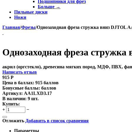
Подшипники для фрез
Больше
→
Пильные диски
Ножи
Главная
/
Фрезы
/
Однозаходная фреза стружка вниз DJTOL AA:
Однозаходная фреза стружка в
акрил (оргстекло), древесина мягких пород, МДФ, ПВХ, фа
Написать отзыв
915
Р
Цена в баллах:
915 баллов
Бонусные баллы:
баллов
Артикул:
AA1LXD3.17
В наличии:
9 шт.
Купить:
+
−
Отложить
Добавить в список сравнения
Параметры