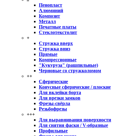
Пенопласт
Алюминий
Композит
Металл
Печатные платы
Стеклотекстолит
+
Стружка вверх
Стружка вниз
Прямые
Компрессионные
"Кукуруза" (рашпильные)
Черновые со стружколомом
++
Сферические
Конусные сферические / плоские
Для вклейки борта
Для врезки замков
Фрезы-свёрла
Резьбофрезы
+++
Для выравнивания поверхности
Для снятия фаски / V-образные
Профильные