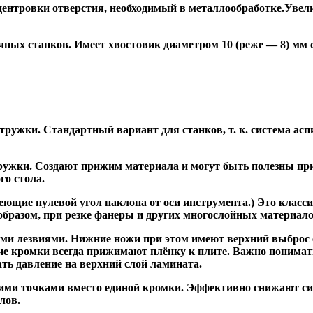
ентровки отверстия, необходимый в металлообработке.Увели
ных станков. Имеет хвостовик диаметром 10 (реже — 8) мм
ужки. Стандартный вариант для станков, т. к. система асп
жки. Создают прижим материала и могут быть полезны при ф
го стола.
ие нулевой угол наклона от оси инструмента.) Это класси
образом, при резке фанеры и других многослойных материало
и лезвиями. Нижние ножи при этом имеют верхний выброс с
ие кромки всегда прижимают плёнку к плите. Важно понимат
ть давление на верхний слой ламината.
и точками вместо единой кромки. Эффективно снижают сил
лов.