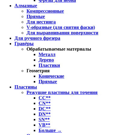
Фрезы для неона
Алмазные
Компрессионные
Прямые
Для нестинга
V-образные (для снятия фаски)
Для выравнивания поверхности
Для ручного фрезера
Гравёры
Обрабатываемые материалы
Металл
Дерево
Пластики
Геометрия
Конические
Прямые
Пластины
Режущие пластины для точения
CC**
CN**
DC**
DN**
SN**
VB**
Больше
→