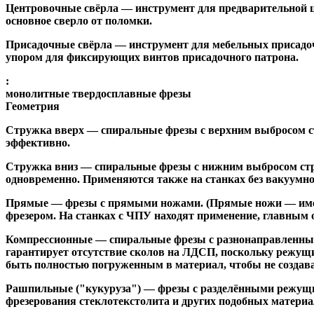
Центровочные свёрла
— инструмент для предварительной ц
основное сверло от поломки.
Присадочные свёрла
— инструмент для мебельных присадоч
упором для фиксирующих винтов присадочного патрона.
:
монолитные твердосплавные фрезы
Геометрия
Стружка вверх
— спиральные фрезы с верхним выбросом стр
эффективно.
Стружка вниз
— спиральные фрезы с нижним выбросом стру
одновременно. Применяются также на станках без вакуумно
Прямые
— фрезы с прямыми ножами. (Прямые ножи — имеющ
фрезером. На станках с ЧПУ находят применение, главным 
Компрессионные
— спиральные фрезы с разнонаправленным
гарантирует отсутствие сколов на ЛДСП, поскольку режущ
быть полностью погруженным в материал, чтобы не создава
Рашпильные ("кукуруза")
— фрезы с разделёнными режущим
фрезерования стеклотекстолита и других подобных материа