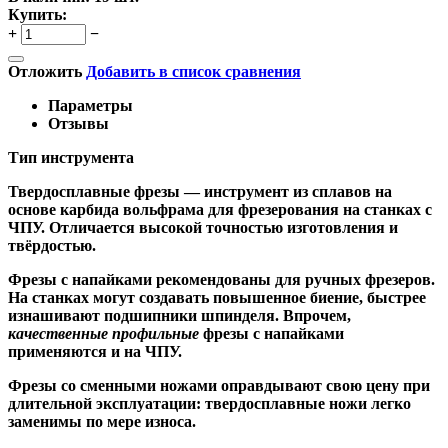
Купить:
+
−
Отложить
Добавить в список сравнения
Параметры
Отзывы
Тип инструмента
Твердосплавные фрезы
— инструмент из сплавов на
основе карбида вольфрама для фрезерования на станках с
ЧПУ. Отличается высокой точностью изготовления и
твёрдостью.
Ф
резы с напайками
рекомендованы для ручных фрезеров.
На станках могут создавать повышенное биение, быстрее
изнашивают подшипники шпинделя. Впрочем,
качественные
профильные
фрезы с напайками
применяются и на ЧПУ.
Фрезы со сменными ножами
оправдывают свою цену при
длительной эксплуатации: твердосплавные ножи легко
заменимы по мере износа.