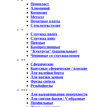
Пенопласт
Алюминий
Композит
Металл
Печатные платы
Стеклотекстолит
+
Стружка вверх
Стружка вниз
Прямые
Компрессионные
"Кукуруза" (рашпильные)
Черновые со стружколомом
++
Сферические
Конусные сферические / плоские
Для вклейки борта
Для врезки замков
Фрезы-свёрла
Резьбофрезы
+++
Для выравнивания поверхности
Для снятия фаски / V-образные
Профильные