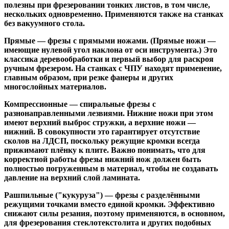
полезны при фрезеровании тонких листов, в том числе,
нескольких одновременно. Применяются также на станках
без вакуумного стола.
Прямые
— фрезы с прямыми ножами. (Прямые ножи —
имеющие нулевой угол наклона от оси инструмента.) Это
классика деревообработки и первый выбор для раскроя
ручным фрезером. На станках с ЧПУ находят применение,
главным образом, при резке фанеры и других
многослойных материалов.
Компрессионные
— спиральные фрезы с
разнонаправленными лезвиями. Нижние ножи при этом
имеют верхний выброс стружки, а верхние ножи —
нижний. В совокупности это гарантирует отсутствие
сколов на ЛДСП, поскольку режущие кромки всегда
прижимают плёнку к плите. Важно понимать, что для
корректной работы фрезы нижний нож должен быть
полностью погруженным в материал, чтобы не создавать
давление на верхний слой ламината.
Рашпильные ("кукуруза")
— фрезы с разделёнными
режущими точками вместо единой кромки. Эффективно
снижают силы резания, поэтому применяются, в основном,
для фрезерования стеклотекстолита и других подобных