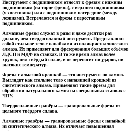
Инструмент с подшипником относят к
фрезам с нижним
подшипником
(на торце фрезы),
с верхним подшипником
(у хвостовика) или
с подшипником посередине
(между
лезвиями). Встречаются и
фрезы с переставным
подшипником
.
Алмазные фрезы
служат в разы и даже десятки раз
дольше, чем твердосплавный инструмент. Представляют
собой стальное тело с напайками из поликристаллического
алмаза. Их применяют для фрезерования больших объёмов
ЛДСП и МДФ на станках. В то же время алмаз более
хрупок, чем твёрдый сплав, и не переносит ни ударов, ни
высоких температур.
Фрезы с алмазной крошкой
— это инструмент по камню.
Выглядит как стальное тело с напаянной крошкой из
синтетического алмаза. Применяют такие фрезы для
обработки натурального камня на специальных станках с
ЧПУ.
Твердосплавные гравёры
— гравировальные фрезы из
цельного твёрдого сплава.
Алмазные гравёры
— гравировальные фрезы с напайкой
из синтетического алмаза. Их отличает повышенная