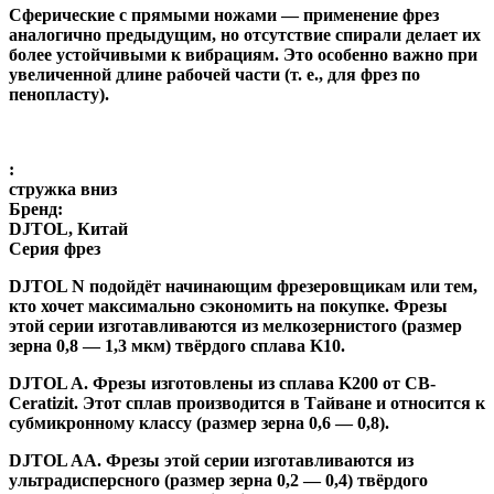
Сферические с прямыми ножами
— применение фрез
аналогично предыдущим, но отсутствие спирали делает их
более устойчивыми к вибрациям. Это особенно важно при
увеличенной длине рабочей части (т. е., для фрез по
пенопласту).
:
стружка вниз
Бренд:
DJTOL, Китай
Серия фрез
DJTOL N
подойдёт начинающим фрезеровщикам или тем,
кто хочет максимально сэкономить на покупке. Фрезы
этой серии изготавливаются из мелкозернистого (размер
зерна 0,8 — 1,3 мкм) твёрдого сплава K10.
DJTOL A
.
Фрезы изготовлены из сплава K200 от CB-
Ceratizit. Этот сплав производится в Тайване и относится к
субмикронному классу (размер зерна 0,6 — 0,8).
DJTOL AA.
Фрезы этой серии изготавливаются из
ультрадисперсного (размер зерна 0,2 — 0,4) твёрдого