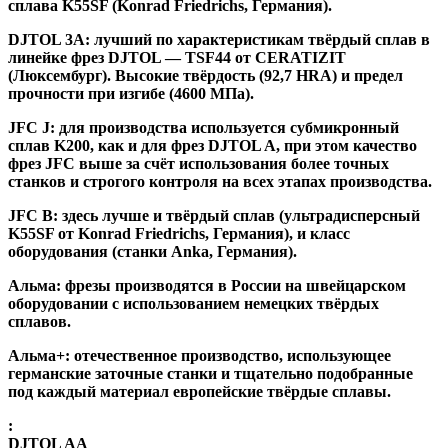
сплава K55SF (Konrad Friedrichs, Германия).
DJTOL 3A:
лучший по характеристикам твёрдый сплав в
линейке фрез DJTOL — TSF44 от CERATIZIT
(Люксембург). Высокие твёрдость (92,7 HRA) и предел
прочности при изгибе (4600 МПа).
JFC J
:
для производства используется субмикронный
сплав K200, как и для фрез DJTOL A, при этом качество
фрез JFC выше за счёт использования более точных
станков и строгого контроля на всех этапах производства.
JFC B:
здесь лучше и твёрдый сплав (ультрадисперсный
K55SF от Konrad Friedrichs, Германия), и класс
оборудования (станки Anka, Германия).
Альма
: фрезы производятся в России на швейцарском
оборудовании с использованием немецких твёрдых
сплавов.
Альма+
: отечественное производство, использующее
германские заточные станки и тщательно подобранные
под каждый материал европейские твёрдые сплавы.
:
DJTOL AA