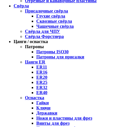
Отрезные и канавочные пластины
Свёрла
Присадочные свёрла
Глухие свёрла
Сквозные свёрла
Чашечные свёрла
Свёрла для ЧПУ
Свёрла Форстнера
Цанги / оснастка
Патроны
Патроны ISO30
Патроны для присадки
Цанги ER
ER11
ER16
ER20
ER25
ER32
ER40
Оснастка
Гайки
Ключи
Державки
Ножи и пластины для фрез
Винты для фрез