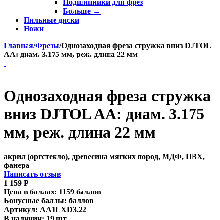
Подшипники для фрез
Больше
→
Пильные диски
Ножи
Главная
/
Фрезы
/
Однозаходная фреза стружка вниз DJTOL
AA: диам. 3.175 мм, реж. длина 22 мм
Однозаходная фреза стружка
вниз DJTOL AA: диам. 3.175
мм, реж. длина 22 мм
акрил (оргстекло), древесина мягких пород, МДФ, ПВХ,
фанера
Написать отзыв
1 159
Р
Цена в баллах:
1159 баллов
Бонусные баллы:
баллов
Артикул:
AA1LXD3.22
В наличии:
19 шт.