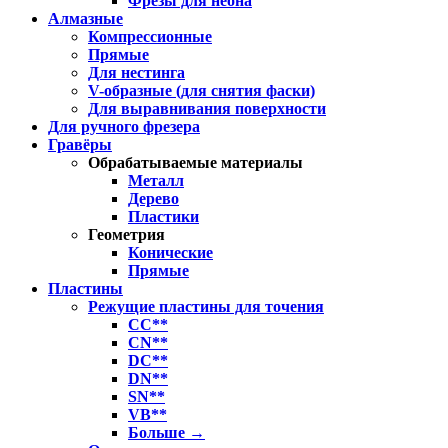
Фрезы для неона
Алмазные
Компрессионные
Прямые
Для нестинга
V-образные (для снятия фаски)
Для выравнивания поверхности
Для ручного фрезера
Гравёры
Обрабатываемые материалы
Металл
Дерево
Пластики
Геометрия
Конические
Прямые
Пластины
Режущие пластины для точения
CC**
CN**
DC**
DN**
SN**
VB**
Больше
→