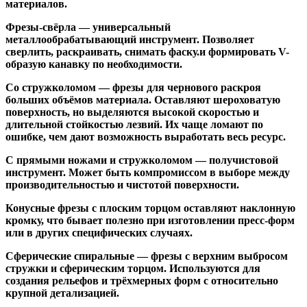
материалов.
Фрезы-свёрла
— универсальный
металлообрабатывающий инструмент. Позволяет
сверлить, раскраивать, снимать фаску.и формировать V-
образую канавку по необходимости.
Со стружколомом
— фрезы для чернового раскроя
больших объёмов материала. Оставляют шероховатую
поверхность, но выделяются высокой скоростью и
длительной стойкостью лезвий. Их чаще ломают по
ошибке, чем дают возможность выработать весь ресурс.
С прямыми ножами и стружколомом
— получистовой
инструмент. Может быть компромиссом в выборе между
производительностью и чистотой поверхности.
Конусные фрезы с плоским торцом
оставляют наклонную
кромку, что бывает полезно при изготовлении пресс-форм
или в других специфических случаях.
Сферические спиральные
— фрезы с верхним выбросом
стружки и сферическим торцом. Используются для
создания рельефов и трёхмерных форм с относительно
крупной детализацией.