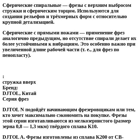
Сферические спиральные
— фрезы с верхним выбросом
стружки и сферическим торцом. Используются для
создания рельефов и трёхмерных форм с относительно
крупной детализацией.
Сферические с прямыми ножами
— применение фрез
аналогично предыдущим, но отсутствие спирали делает их
более устойчивыми к вибрациям. Это особенно важно при
увеличенной длине рабочей части (т. е., для фрез по
пенопласту).
:
стружка вверх
Бренд:
DJTOL, Китай
Серия фрез
DJTOL N
подойдёт начинающим фрезеровщикам или тем,
кто хочет максимально сэкономить на покупке. Фрезы
этой серии изготавливаются из мелкозернистого (размер
зерна 0,8 — 1,3 мкм) твёрдого сплава K10.
DJTOL A
.
Фрезы изготовлены из сплава K200 от CB-