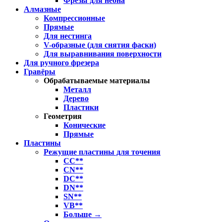
Фрезы для неона
Алмазные
Компрессионные
Прямые
Для нестинга
V-образные (для снятия фаски)
Для выравнивания поверхности
Для ручного фрезера
Гравёры
Обрабатываемые материалы
Металл
Дерево
Пластики
Геометрия
Конические
Прямые
Пластины
Режущие пластины для точения
CC**
CN**
DC**
DN**
SN**
VB**
Больше
→