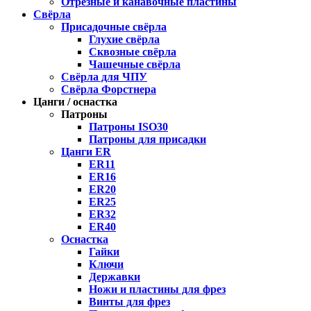
Отрезные и канавочные пластины
Свёрла
Присадочные свёрла
Глухие свёрла
Сквозные свёрла
Чашечные свёрла
Свёрла для ЧПУ
Свёрла Форстнера
Цанги / оснастка
Патроны
Патроны ISO30
Патроны для присадки
Цанги ER
ER11
ER16
ER20
ER25
ER32
ER40
Оснастка
Гайки
Ключи
Державки
Ножи и пластины для фрез
Винты для фрез