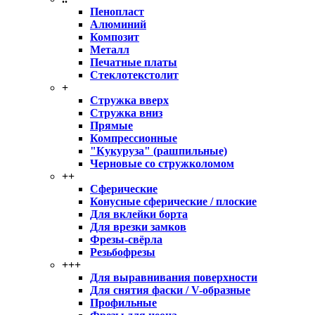
Пенопласт
Алюминий
Композит
Металл
Печатные платы
Стеклотекстолит
+
Стружка вверх
Стружка вниз
Прямые
Компрессионные
"Кукуруза" (рашпильные)
Черновые со стружколомом
++
Сферические
Конусные сферические / плоские
Для вклейки борта
Для врезки замков
Фрезы-свёрла
Резьбофрезы
+++
Для выравнивания поверхности
Для снятия фаски / V-образные
Профильные