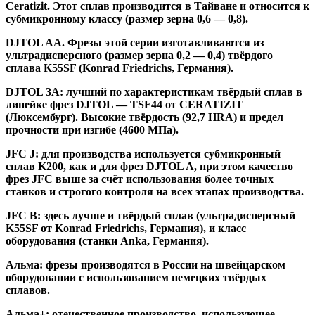
Ceratizit. Этот сплав производится в Тайване и относится к
субмикронному классу (размер зерна 0,6 — 0,8).
DJTOL AA.
Фрезы этой серии изготавливаются из
ультрадисперсного (размер зерна 0,2 — 0,4) твёрдого
сплава K55SF (Konrad Friedrichs, Германия).
DJTOL 3A:
лучший по характеристикам твёрдый сплав в
линейке фрез DJTOL — TSF44 от CERATIZIT
(Люксембург). Высокие твёрдость (92,7 HRA) и предел
прочности при изгибе (4600 МПа).
JFC J
:
для производства используется субмикронный
сплав K200, как и для фрез DJTOL A, при этом качество
фрез JFC выше за счёт использования более точных
станков и строгого контроля на всех этапах производства.
JFC B:
здесь лучше и твёрдый сплав (ультрадисперсный
K55SF от Konrad Friedrichs, Германия), и класс
оборудования (станки Anka, Германия).
Альма
: фрезы производятся в России на швейцарском
оборудовании с использованием немецких твёрдых
сплавов.
Альма+
: отечественное производство, использующее