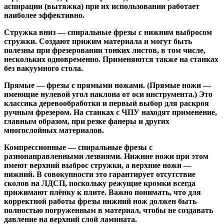
аспирации (вытяжка) при их использовании работает
наиболее эффективно.
Стружка вниз
— спиральные фрезы с нижним выбросом
стружки. Создают прижим материала и могут быть
полезны при фрезеровании тонких листов, в том числе,
нескольких одновременно. Применяются также на станках
без вакуумного стола.
Прямые
— фрезы с прямыми ножами. (Прямые ножи —
имеющие нулевой угол наклона от оси инструмента.) Это
классика деревообработки и первый выбор для раскроя
ручным фрезером. На станках с ЧПУ находят применение,
главным образом, при резке фанеры и других
многослойных материалов.
Компрессионные
— спиральные фрезы с
разнонаправленными лезвиями. Нижние ножи при этом
имеют верхний выброс стружки, а верхние ножи —
нижний. В совокупности это гарантирует отсутствие
сколов на ЛДСП, поскольку режущие кромки всегда
прижимают плёнку к плите. Важно понимать, что для
корректной работы фрезы нижний нож должен быть
полностью погруженным в материал, чтобы не создавать
давление на верхний слой ламината.