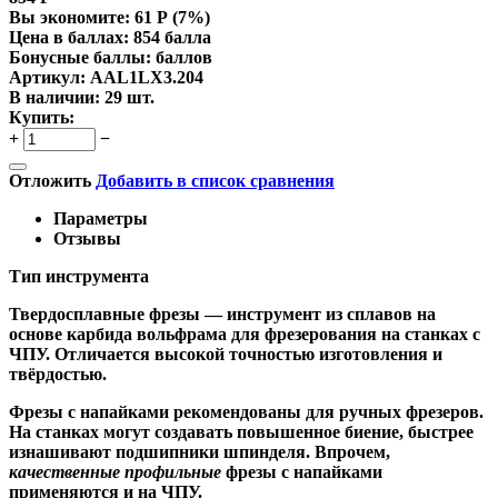
Вы экономите:
61
Р
(
7
%)
Цена в баллах:
854 балла
Бонусные баллы:
баллов
Артикул:
AAL1LX3.204
В наличии:
29 шт.
Купить:
+
−
Отложить
Добавить в список сравнения
Параметры
Отзывы
Тип инструмента
Твердосплавные фрезы
— инструмент из сплавов на
основе карбида вольфрама для фрезерования на станках с
ЧПУ. Отличается высокой точностью изготовления и
твёрдостью.
Ф
резы с напайками
рекомендованы для ручных фрезеров.
На станках могут создавать повышенное биение, быстрее
изнашивают подшипники шпинделя. Впрочем,
качественные
профильные
фрезы с напайками
применяются и на ЧПУ.