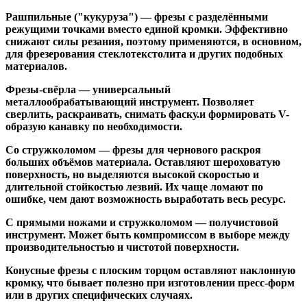
Рашпильные ("кукуруза")
— фрезы с разделёнными
режущими точками вместо единой кромки. Эффективно
снижают силы резания, поэтому применяются, в основном,
для фрезерования стеклотекстолита и других подобных
материалов.
Фрезы-свёрла
— универсальный
металлообрабатывающий инструмент. Позволяет
сверлить, раскраивать, снимать фаску.и формировать V-
образую канавку по необходимости.
Со стружколомом
— фрезы для чернового раскроя
больших объёмов материала. Оставляют шероховатую
поверхность, но выделяются высокой скоростью и
длительной стойкостью лезвий. Их чаще ломают по
ошибке, чем дают возможность выработать весь ресурс.
С прямыми ножами и стружколомом
— получистовой
инструмент. Может быть компромиссом в выборе между
производительностью и чистотой поверхности.
Конусные фрезы с плоским торцом
оставляют наклонную
кромку, что бывает полезно при изготовлении пресс-форм
или в других специфических случаях.