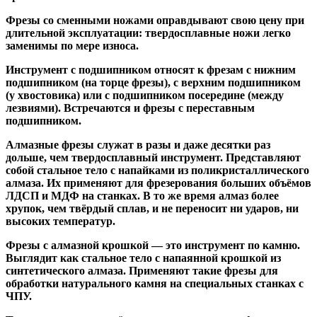
Фрезы со сменными ножами
оправдывают свою цену при
длительной эксплуатации: твердосплавные ножи легко
заменимы по мере износа.
Инструмент с подшипником относят к
фрезам с нижним
подшипником
(на торце фрезы),
с верхним подшипником
(у хвостовика) или
с подшипником посередине
(между
лезвиями). Встречаются и
фрезы с переставным
подшипником
.
Алмазные фрезы
служат в разы и даже десятки раз
дольше, чем твердосплавный инструмент. Представляют
собой стальное тело с напайками из поликристаллического
алмаза. Их применяют для фрезерования больших объёмов
ЛДСП и МДФ на станках. В то же время алмаз более
хрупок, чем твёрдый сплав, и не переносит ни ударов, ни
высоких температур.
Фрезы с алмазной крошкой
— это инструмент по камню.
Выглядит как стальное тело с напаянной крошкой из
синтетического алмаза. Применяют такие фрезы для
обработки натурального камня на специальных станках с
ЧПУ.