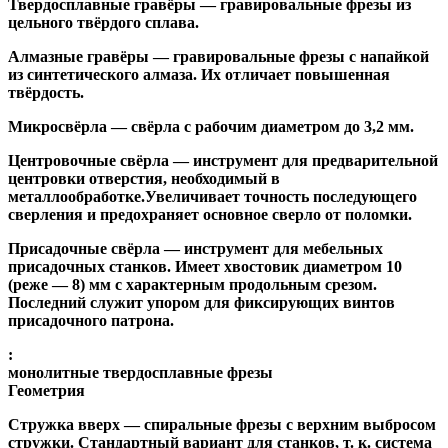
Твердосплавные гравёры
— гравировальные фрезы из
цельного твёрдого сплава.
Алмазные гравёры
— гравировальные фрезы с напайкой
из синтетического алмаза. Их отличает повышенная
твёрдость.
Микросвёрла
— свёрла с рабочим диаметром до 3,2 мм.
Центровочные свёрла
— инструмент для предварительной
центровки отверстия, необходимый в
металлообработке.Увеличивает точность последующего
сверления и предохраняет основное сверло от поломки.
Присадочные свёрла
— инструмент для мебельных
присадочных станков. Имеет хвостовик диаметром 10
(реже — 8) мм с характерным продольным срезом.
Последний служит упором для фиксирующих винтов
присадочного патрона.
:
монолитные твердосплавные фрезы
Геометрия
Стружка вверх
— спиральные фрезы с верхним выбросом
стружки. Стандартный вариант для станков, т. к. система