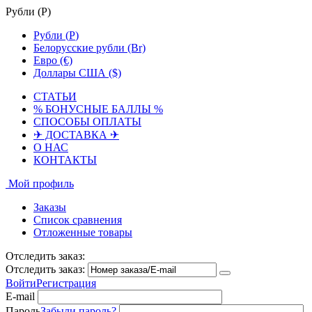
Рубли (
Р
)
Рубли (
Р
)
Белорусские рубли (Br)
Евро (€)
Доллары США ($)
СТАТЬИ
% БОНУСНЫЕ БАЛЛЫ %
СПОСОБЫ ОПЛАТЫ
✈ ДОСТАВКА ✈
О НАС
КОНТАКТЫ
Мой профиль
Заказы
Список сравнения
Отложенные товары
Отследить заказ:
Отследить заказ:
Войти
Регистрация
E-mail
Пароль
Забыли пароль?