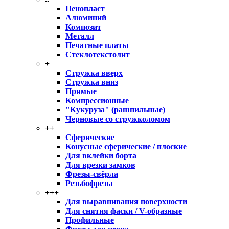
Пенопласт
Алюминий
Композит
Металл
Печатные платы
Стеклотекстолит
+
Стружка вверх
Стружка вниз
Прямые
Компрессионные
"Кукуруза" (рашпильные)
Черновые со стружколомом
++
Сферические
Конусные сферические / плоские
Для вклейки борта
Для врезки замков
Фрезы-свёрла
Резьбофрезы
+++
Для выравнивания поверхности
Для снятия фаски / V-образные
Профильные