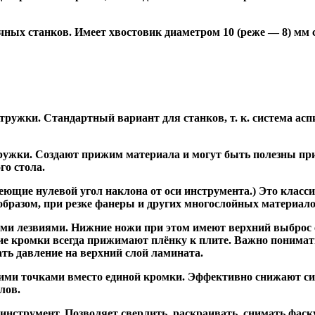
ных станков. Имеет хвостовик диаметром 10 (реже — 8) мм
ужки. Стандартный вариант для станков, т. к. система асп
жки. Создают прижим материала и могут быть полезны при ф
го стола.
ие нулевой угол наклона от оси инструмента.) Это класси
образом, при резке фанеры и других многослойных материало
и лезвиями. Нижние ножи при этом имеют верхний выброс с
ие кромки всегда прижимают плёнку к плите. Важно понимат
ть давление на верхний слой ламината.
и точками вместо единой кромки. Эффективно снижают сил
лов.
трумент. Позволяет сверлить, раскраивать, снимать фаску.