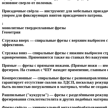
основное сверло от поломки.
Присадочные свёрла
— инструмент для мебельных присадоч
упором для фиксирующих винтов присадочного патрона.
:
монолитные твердосплавные фрезы
Геометрия
Стружка вверх
— спиральные фрезы с верхним выбросом стр
эффективно.
Стружка вниз
— спиральные фрезы с нижним выбросом стру
одновременно. Применяются также на станках без вакуумно
Прямые
— фрезы с прямыми ножами. (Прямые ножи — имеющ
фрезером. На станках с ЧПУ находят применение, главным 
Компрессионные
— спиральные фрезы с разнонаправленным
гарантирует отсутствие сколов на ЛДСП, поскольку режущ
быть полностью погруженным в материал, чтобы не создава
Рашпильные ("кукуруза")
— фрезы с разделёнными режущим
фрезерования стеклотекстолита и других подобных материа
Фрезы-свёрла
— универсальный металлообрабатывающий инс