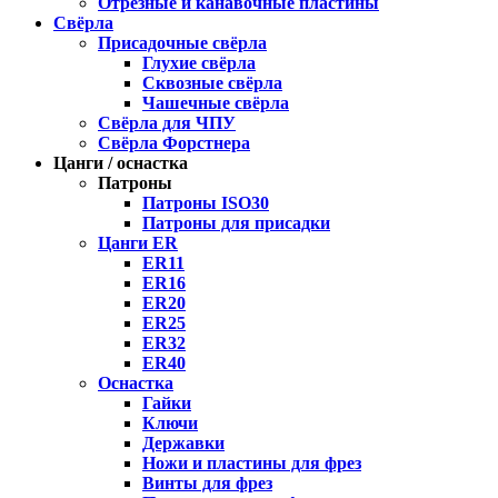
Отрезные и канавочные пластины
Свёрла
Присадочные свёрла
Глухие свёрла
Сквозные свёрла
Чашечные свёрла
Свёрла для ЧПУ
Свёрла Форстнера
Цанги / оснастка
Патроны
Патроны ISO30
Патроны для присадки
Цанги ER
ER11
ER16
ER20
ER25
ER32
ER40
Оснастка
Гайки
Ключи
Державки
Ножи и пластины для фрез
Винты для фрез