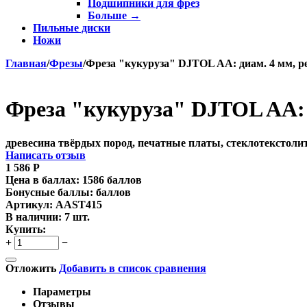
Подшипники для фрез
Больше
→
Пильные диски
Ножи
Главная
/
Фрезы
/
Фреза "кукуруза" DJTOL AA: диам. 4 мм, р
Фреза "кукуруза" DJTOL AA: 
древесина твёрдых пород, печатные платы, стеклотекстолит
Написать отзыв
1 586
Р
Цена в баллах:
1586 баллов
Бонусные баллы:
баллов
Артикул:
AAST415
В наличии:
7 шт.
Купить:
+
−
Отложить
Добавить в список сравнения
Параметры
Отзывы