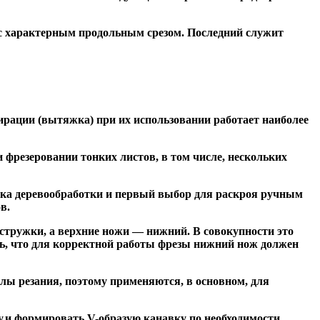
 с характерным продольным срезом. Последний служит
ирации (вытяжка) при их использовании работает наиболее
резеровании тонких листов, в том числе, нескольких
ка деревообработки и первый выбор для раскроя ручным
в.
тружки, а верхние ножи — нижний. В совокупности это
ь, что для корректной работы фрезы нижний нож должен
ы резания, поэтому применяются, в основном, для
и формировать V-образую канавку по необходимости.