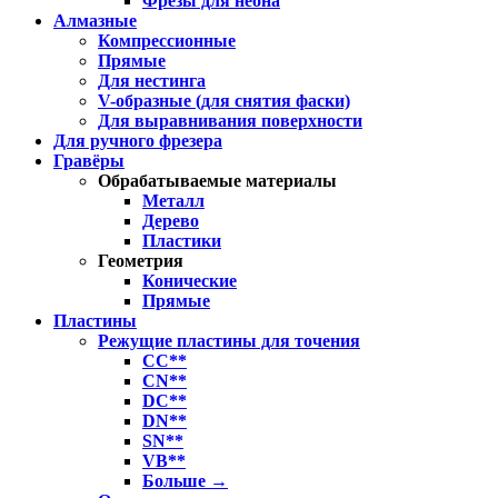
Фрезы для неона
Алмазные
Компрессионные
Прямые
Для нестинга
V-образные (для снятия фаски)
Для выравнивания поверхности
Для ручного фрезера
Гравёры
Обрабатываемые материалы
Металл
Дерево
Пластики
Геометрия
Конические
Прямые
Пластины
Режущие пластины для точения
CC**
CN**
DC**
DN**
SN**
VB**
Больше
→