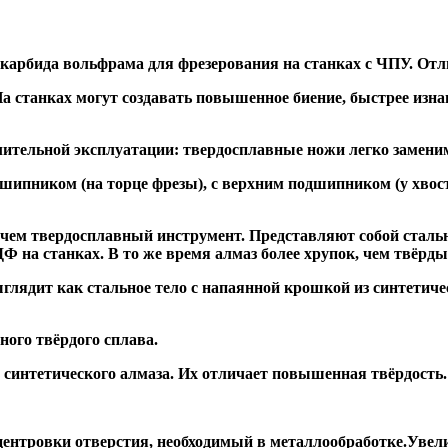
 карбида вольфрама для фрезерования на станках с ЧПУ. Отл
а станках могут создавать повышенное биение, быстрее и
ительной эксплуатации: твердосплавные ножи легко заменим
дшипником
(на торце фрезы),
с верхним подшипником
(у хвос
, чем твердосплавный инструмент. Представляют собой стальн
а станках. В то же время алмаз более хрупок, чем твёрдый 
глядит как стальное тело с напаянной крошкой из синтетиче
ого твёрдого сплава.
синтетического алмаза. Их отличает повышенная твёрдость.
ентровки отверстия, необходимый в металлообработке.Увели