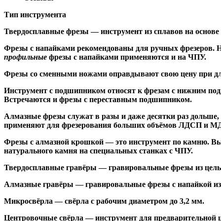
Тип инструмента
Твердосплавные фрезы
— инструмент из сплавов на основе
Ф
резы с напайками
рекомендованы для ручных фрезеров. Н
профильные
фрезы с напайками применяются и на ЧПУ.
Фрезы со сменными ножами
оправдывают свою цену при дл
Инструмент с подшипником относят к
фрезам с нижним по
Встречаются и
фрезы с переставным подшипником
.
Алмазные фрезы
служат в разы и даже десятки раз дольше
применяют для фрезерования больших объёмов ЛДСП и МДФ н
Фрезы с алмазной крошкой
— это инструмент по камню. Вы
натурального камня на специальных станках с ЧПУ.
Твердосплавные гравёры
— гравировальные фрезы из цельн
Алмазные гравёры
— гравировальные фрезы с напайкой из 
Микросвёрла
— свёрла с рабочим диаметром до 3,2 мм.
Центровочные свёрла
— инструмент для предварительной ц