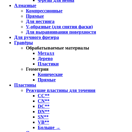
Фрезы для неона
Алмазные
Компрессионные
Прямые
Для нестинга
V-образные (для снятия фаски)
Для выравнивания поверхности
Для ручного фрезера
Гравёры
Обрабатываемые материалы
Металл
Дерево
Пластики
Геометрия
Конические
Прямые
Пластины
Режущие пластины для точения
CC**
CN**
DC**
DN**
SN**
VB**
Больше
→