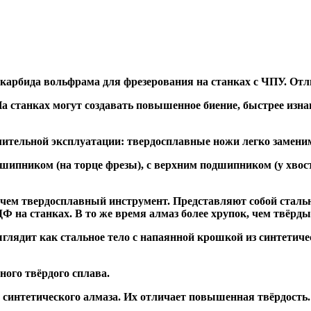
 карбида вольфрама для фрезерования на станках с ЧПУ. Отл
а станках могут создавать повышенное биение, быстрее и
ительной эксплуатации: твердосплавные ножи легко заменим
дшипником
(на торце фрезы),
с верхним подшипником
(у хвос
, чем твердосплавный инструмент. Представляют собой стальн
а станках. В то же время алмаз более хрупок, чем твёрдый 
глядит как стальное тело с напаянной крошкой из синтетиче
ого твёрдого сплава.
синтетического алмаза. Их отличает повышенная твёрдость.