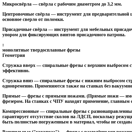
Микросвёрла
— свёрла с рабочим диаметром до 3,2 мм.
Центровочные свёрла
— инструмент для предварительной ц
основное сверло от поломки.
Присадочные свёрла
— инструмент для мебельных присадоч
упором для фиксирующих винтов присадочного патрона.
:
монолитные твердосплавные фрезы
Геометрия
Стружка вверх
— спиральные фрезы с верхним выбросом стр
эффективно.
Стружка вниз
— спиральные фрезы с нижним выбросом стру
одновременно. Применяются также на станках без вакуумно
Прямые
— фрезы с прямыми ножами. (Прямые ножи — имеющ
фрезером. На станках с ЧПУ находят применение, главным 
Компрессионные
— спиральные фрезы с разнонаправленным
гарантирует отсутствие сколов на ЛДСП, поскольку режущ
быть полностью погруженным в материал, чтобы не создава
Рашпильные ("кукуруза")
— фрезы с разделёнными режущим