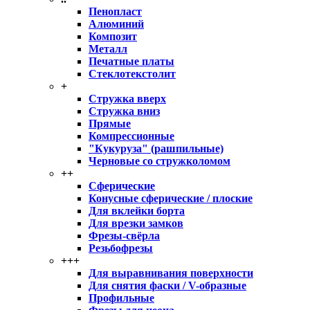
Пенопласт
Алюминий
Композит
Металл
Печатные платы
Стеклотекстолит
+
Стружка вверх
Стружка вниз
Прямые
Компрессионные
"Кукуруза" (рашпильные)
Черновые со стружколомом
++
Сферические
Конусные сферические / плоские
Для вклейки борта
Для врезки замков
Фрезы-свёрла
Резьбофрезы
+++
Для выравнивания поверхности
Для снятия фаски / V-образные
Профильные