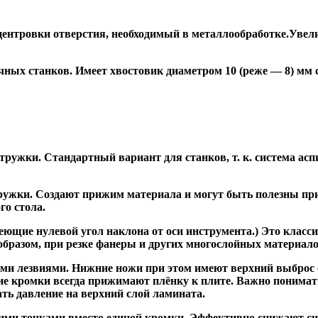
ентровки отверстия, необходимый в металлообработке.Увели
ных станков. Имеет хвостовик диаметром 10 (реже — 8) мм
ужки. Стандартный вариант для станков, т. к. система асп
жки. Создают прижим материала и могут быть полезны при ф
го стола.
ие нулевой угол наклона от оси инструмента.) Это класси
образом, при резке фанеры и других многослойных материало
и лезвиями. Нижние ножи при этом имеют верхний выброс с
ие кромки всегда прижимают плёнку к плите. Важно понимат
ть давление на верхний слой ламината.
и точками вместо единой кромки. Эффективно снижают сил