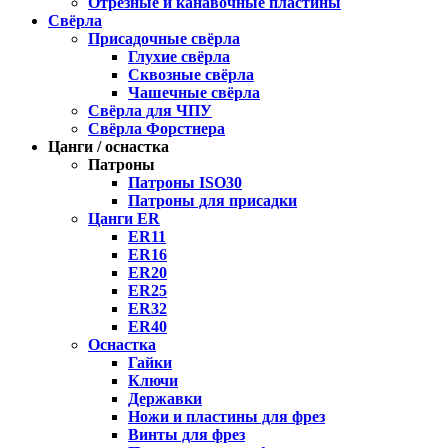
Отрезные и канавочные пластины
Свёрла
Присадочные свёрла
Глухие свёрла
Сквозные свёрла
Чашечные свёрла
Свёрла для ЧПУ
Свёрла Форстнера
Цанги / оснастка
Патроны
Патроны ISO30
Патроны для присадки
Цанги ER
ER11
ER16
ER20
ER25
ER32
ER40
Оснастка
Гайки
Ключи
Державки
Ножи и пластины для фрез
Винты для фрез