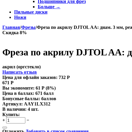
Подшипники для фрез
Больше
→
Пильные диски
Ножи
Главная
/
Фрезы
/
Фреза по акрилу DJTOL AA: диам. 3 мм, реж
Скидка 8%
Фреза по акрилу DJTOL AA: ди
акрил (оргстекло)
Написать отзыв
Цена для офлайн заказов:
732
Р
671
Р
Вы экономите:
61
Р
(
8
%)
Цена в баллах:
671 балл
Бонусные баллы:
баллов
Артикул:
AAY1LX312
В наличии:
4 шт.
Купить:
+
−
Отложить
Добавить в список сравнения