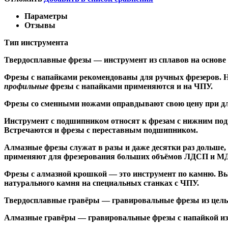
Параметры
Отзывы
Тип инструмента
Твердосплавные фрезы
— инструмент из сплавов на основе
Ф
резы с напайками
рекомендованы для ручных фрезеров. Н
профильные
фрезы с напайками применяются и на ЧПУ.
Фрезы со сменными ножами
оправдывают свою цену при дл
Инструмент с подшипником относят к
фрезам с нижним по
Встречаются и
фрезы с переставным подшипником
.
Алмазные фрезы
служат в разы и даже десятки раз дольше
применяют для фрезерования больших объёмов ЛДСП и МДФ н
Фрезы с алмазной крошкой
— это инструмент по камню. Вы
натурального камня на специальных станках с ЧПУ.
Твердосплавные гравёры
— гравировальные фрезы из цельн
Алмазные гравёры
— гравировальные фрезы с напайкой из 