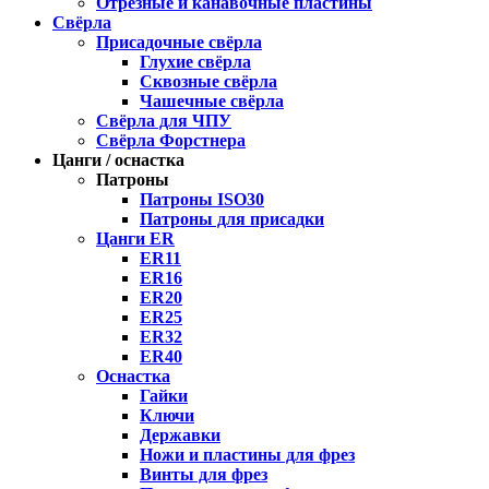
Отрезные и канавочные пластины
Свёрла
Присадочные свёрла
Глухие свёрла
Сквозные свёрла
Чашечные свёрла
Свёрла для ЧПУ
Свёрла Форстнера
Цанги / оснастка
Патроны
Патроны ISO30
Патроны для присадки
Цанги ER
ER11
ER16
ER20
ER25
ER32
ER40
Оснастка
Гайки
Ключи
Державки
Ножи и пластины для фрез
Винты для фрез