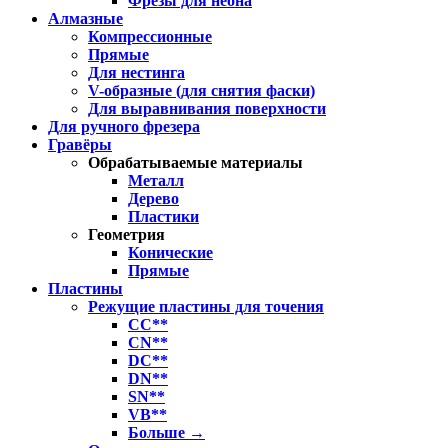
Фрезы для неона
Алмазные
Компрессионные
Прямые
Для нестинга
V-образные (для снятия фаски)
Для выравнивания поверхности
Для ручного фрезера
Гравёры
Обрабатываемые материалы
Металл
Дерево
Пластики
Геометрия
Конические
Прямые
Пластины
Режущие пластины для точения
CC**
CN**
DC**
DN**
SN**
VB**
Больше
→