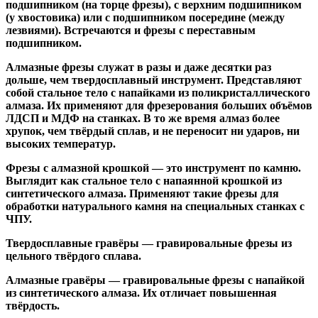
подшипником
(на торце фрезы),
с верхним подшипником
(у хвостовика) или
с подшипником посередине
(между
лезвиями). Встречаются и
фрезы с переставным
подшипником
.
Алмазные фрезы
служат в разы и даже десятки раз
дольше, чем твердосплавный инструмент. Представляют
собой стальное тело с напайками из поликристаллического
алмаза. Их применяют для фрезерования больших объёмов
ЛДСП и МДФ на станках. В то же время алмаз более
хрупок, чем твёрдый сплав, и не переносит ни ударов, ни
высоких температур.
Фрезы с алмазной крошкой
— это инструмент по камню.
Выглядит как стальное тело с напаянной крошкой из
синтетического алмаза. Применяют такие фрезы для
обработки натурального камня на специальных станках с
ЧПУ.
Твердосплавные гравёры
— гравировальные фрезы из
цельного твёрдого сплава.
Алмазные гравёры
— гравировальные фрезы с напайкой
из синтетического алмаза. Их отличает повышенная
твёрдость.