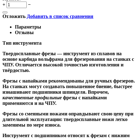
+
−
Отложить
Добавить в список сравнения
Параметры
Отзывы
Тип инструмента
Твердосплавные фрезы
— инструмент из сплавов на
основе карбида вольфрама для фрезерования на станках с
ЧПУ. Отличается высокой точностью изготовления и
твёрдостью.
Ф
резы с напайками
рекомендованы для ручных фрезеров.
На станках могут создавать повышенное биение, быстрее
изнашивают подшипники шпинделя. Впрочем,
качественные
профильные
фрезы с напайками
применяются и на ЧПУ.
Фрезы со сменными ножами
оправдывают свою цену при
длительной эксплуатации: твердосплавные ножи легко
заменимы по мере износа.
Инструмент с подшипником относят к
фрезам с нижним