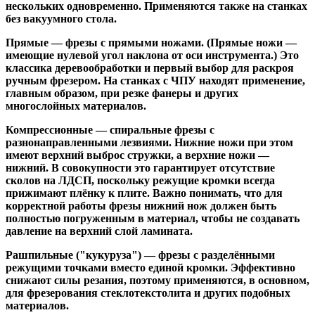
нескольких одновременно. Применяются также на станках
без вакуумного стола.
Прямые
— фрезы с прямыми ножами. (Прямые ножи —
имеющие нулевой угол наклона от оси инструмента.) Это
классика деревообработки и первый выбор для раскроя
ручным фрезером. На станках с ЧПУ находят применение,
главным образом, при резке фанеры и других
многослойных материалов.
Компрессионные
— спиральные фрезы с
разнонаправленными лезвиями. Нижние ножи при этом
имеют верхний выброс стружки, а верхние ножи —
нижний. В совокупности это гарантирует отсутствие
сколов на ЛДСП, поскольку режущие кромки всегда
прижимают плёнку к плите. Важно понимать, что для
корректной работы фрезы нижний нож должен быть
полностью погруженным в материал, чтобы не создавать
давление на верхний слой ламината.
Рашпильные ("кукуруза")
— фрезы с разделёнными
режущими точками вместо единой кромки. Эффективно
снижают силы резания, поэтому применяются, в основном,
для фрезерования стеклотекстолита и других подобных
материалов.