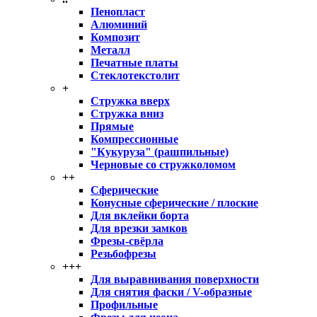
Пенопласт
Алюминий
Композит
Металл
Печатные платы
Стеклотекстолит
+
Стружка вверх
Стружка вниз
Прямые
Компрессионные
"Кукуруза" (рашпильные)
Черновые со стружколомом
++
Сферические
Конусные сферические / плоские
Для вклейки борта
Для врезки замков
Фрезы-свёрла
Резьбофрезы
+++
Для выравнивания поверхности
Для снятия фаски / V-образные
Профильные