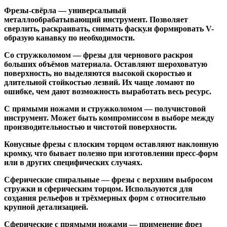
Фрезы-свёрла
— универсальный
металлообрабатывающий инструмент. Позволяет
сверлить, раскраивать, снимать фаску.и формировать V-
образую канавку по необходимости.
Со стружколомом
— фрезы для чернового раскроя
больших объёмов материала. Оставляют шероховатую
поверхность, но выделяются высокой скоростью и
длительной стойкостью лезвий. Их чаще ломают по
ошибке, чем дают возможность выработать весь ресурс.
С прямыми ножами и стружколомом
— получистовой
инструмент. Может быть компромиссом в выборе между
производительностью и чистотой поверхности.
Конусные фрезы с плоским торцом
оставляют наклонную
кромку, что бывает полезно при изготовлении пресс-форм
или в других специфических случаях.
Сферические спиральные
— фрезы с верхним выбросом
стружки и сферическим торцом. Используются для
создания рельефов и трёхмерных форм с относительно
крупной детализацией.
Сферические с прямыми ножами
— применение фрез