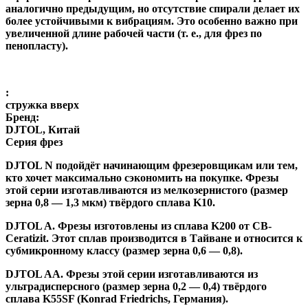
аналогично предыдущим, но отсутствие спирали делает их
более устойчивыми к вибрациям. Это особенно важно при
увеличенной длине рабочей части (т. е., для фрез по
пенопласту).
:
стружка вверх
Бренд:
DJTOL, Китай
Серия фрез
DJTOL N
подойдёт начинающим фрезеровщикам или тем,
кто хочет максимально сэкономить на покупке. Фрезы
этой серии изготавливаются из мелкозернистого (размер
зерна 0,8 — 1,3 мкм) твёрдого сплава K10.
DJTOL A
.
Фрезы изготовлены из сплава K200 от CB-
Ceratizit. Этот сплав производится в Тайване и относится к
субмикронному классу (размер зерна 0,6 — 0,8).
DJTOL AA.
Фрезы этой серии изготавливаются из
ультрадисперсного (размер зерна 0,2 — 0,4) твёрдого
сплава K55SF (Konrad Friedrichs, Германия).