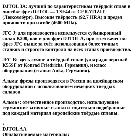
DJTOL 3A:
лучший по характеристикам твёрдый сплав в
линейке фрез DJTOL — TSF44 от CERATIZIT
(Люксембург). Высокие твёрдость (92,7 HRA) и предел
прочности при изгибе (4600 МПа).
JFC J
:
для производства используется субмикронный
сплав K200, как и для фрез DJTOL A, при этом качество
фрез JFC выше за счёт использования более точных
станков и строгого контроля на всех этапах производства.
JFC B:
здесь лучше и твёрдый сплав (ультрадисперсный
K55SF от Konrad Friedrichs, Германия), и класс
оборудования (станки Anka, Германия).
Альма
: фрезы производятся в России на швейцарском
оборудовании с использованием немецких твёрдых
сплавов.
Альма+
: отечественное производство, использующее
германские заточные станки и тщательно подобранные
под каждый материал европейские твёрдые сплавы.
:
DJTOL AA
Обрабатываемые материалы: