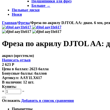
Подшипники для фрез
Больше
→
Пильные диски
Ножи
Главная
/
Фрезы
/
Фреза по акрилу DJTOL AA: диам. 6 мм, реж
Фреза по акрилу DJTOL AA: ди
акрил (оргстекло)
Написать отзыв
2 623
Р
Цена в баллах:
2623 балла
Бонусные баллы:
баллов
Артикул:
AAY1LX617
В наличии:
12 шт.
Купить:
+
−
Отложить
Добавить в список сравнения
Параметры