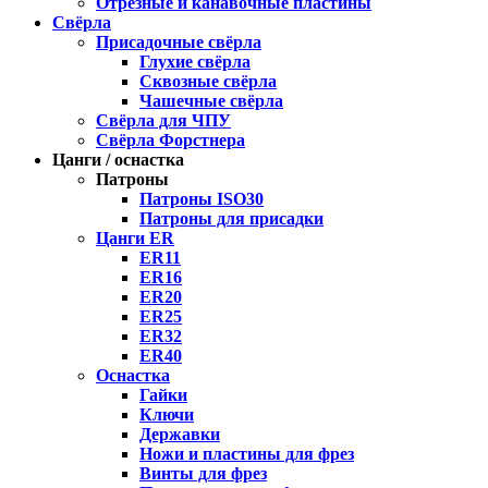
Отрезные и канавочные пластины
Свёрла
Присадочные свёрла
Глухие свёрла
Сквозные свёрла
Чашечные свёрла
Свёрла для ЧПУ
Свёрла Форстнера
Цанги / оснастка
Патроны
Патроны ISO30
Патроны для присадки
Цанги ER
ER11
ER16
ER20
ER25
ER32
ER40
Оснастка
Гайки
Ключи
Державки
Ножи и пластины для фрез
Винты для фрез