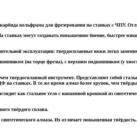
 карбида вольфрама для фрезерования на станках с ЧПУ. Отл
а станках могут создавать повышенное биение, быстрее и
ительной эксплуатации: твердосплавные ножи легко заменим
дшипником
(на торце фрезы),
с верхним подшипником
(у хвос
, чем твердосплавный инструмент. Представляют собой стальн
а станках. В то же время алмаз более хрупок, чем твёрдый 
глядит как стальное тело с напаянной крошкой из синтетиче
ого твёрдого сплава.
синтетического алмаза. Их отличает повышенная твёрдость.