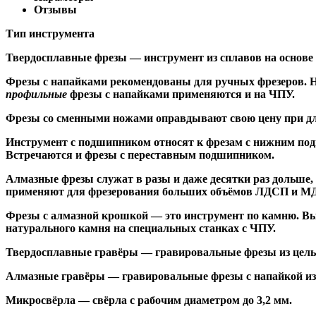
Отзывы
Тип инструмента
Твердосплавные фрезы
— инструмент из сплавов на основе
Ф
резы с напайками
рекомендованы для ручных фрезеров. Н
профильные
фрезы с напайками применяются и на ЧПУ.
Фрезы со сменными ножами
оправдывают свою цену при дл
Инструмент с подшипником относят к
фрезам с нижним по
Встречаются и
фрезы с переставным подшипником
.
Алмазные фрезы
служат в разы и даже десятки раз дольше
применяют для фрезерования больших объёмов ЛДСП и МДФ н
Фрезы с алмазной крошкой
— это инструмент по камню. Вы
натурального камня на специальных станках с ЧПУ.
Твердосплавные гравёры
— гравировальные фрезы из цельн
Алмазные гравёры
— гравировальные фрезы с напайкой из 
Микросвёрла
— свёрла с рабочим диаметром до 3,2 мм.