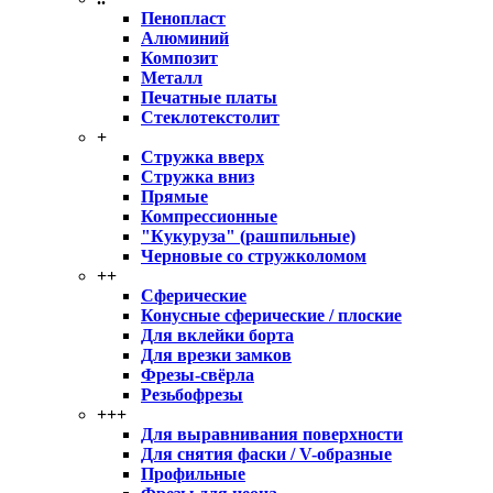
Пенопласт
Алюминий
Композит
Металл
Печатные платы
Стеклотекстолит
+
Стружка вверх
Стружка вниз
Прямые
Компрессионные
"Кукуруза" (рашпильные)
Черновые со стружколомом
++
Сферические
Конусные сферические / плоские
Для вклейки борта
Для врезки замков
Фрезы-свёрла
Резьбофрезы
+++
Для выравнивания поверхности
Для снятия фаски / V-образные
Профильные