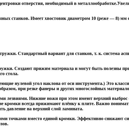
ентровки отверстия, необходимый в металлообработке.Увели
ных станков. Имеет хвостовик диаметром 10 (реже — 8) мм
ужки. Стандартный вариант для станков, т. к. система асп
жки. Создают прижим материала и могут быть полезны при ф
го стола.
ие нулевой угол наклона от оси инструмента.) Это класси
образом, при резке фанеры и других многослойных материало
и лезвиями. Нижние ножи при этом имеют верхний выброс с
ие кромки всегда прижимают плёнку к плите. Важно понимат
ть давление на верхний слой ламината.
и точками вместо единой кромки. Эффективно снижают сил
лов.