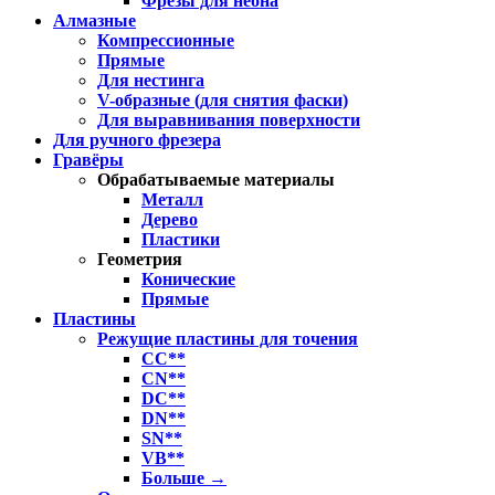
Фрезы для неона
Алмазные
Компрессионные
Прямые
Для нестинга
V-образные (для снятия фаски)
Для выравнивания поверхности
Для ручного фрезера
Гравёры
Обрабатываемые материалы
Металл
Дерево
Пластики
Геометрия
Конические
Прямые
Пластины
Режущие пластины для точения
CC**
CN**
DC**
DN**
SN**
VB**
Больше
→