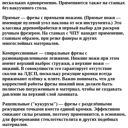
нескольких одновременно. Применяются также на станках
без вакуумного стола.
Прямые
— фрезы с прямыми ножами. (Прямые ножи —
имеющие нулевой угол наклона от оси инструмента.) Это
классика деревообработки и первый выбор для раскроя
ручным фрезером. На станках с ЧПУ находят применение,
главным образом, при резке фанеры и других
многослойных материалов.
Компрессионные
— спиральные фрезы с
разнонаправленными лезвиями. Нижние ножи при этом
имеют верхний выброс стружки, а верхние ножи —
нижний. В совокупности это гарантирует отсутствие
сколов на ЛДСП, поскольку режущие кромки всегда
прижимают плёнку к плите. Важно понимать, что для
корректной работы фрезы нижний нож должен быть
полностью погруженным в материал, чтобы не создавать
давление на верхний слой ламината.
Рашпильные ("кукуруза")
— фрезы с разделёнными
режущими точками вместо единой кромки. Эффективно
снижают силы резания, поэтому применяются, в основном,
для фрезерования стеклотекстолита и других подобных
материалов.