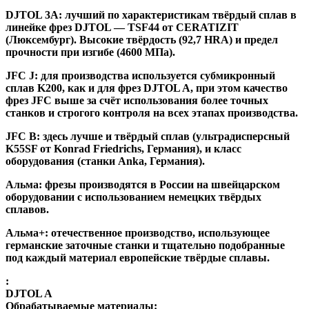
DJTOL 3A:
лучший по характеристикам твёрдый сплав в
линейке фрез DJTOL — TSF44 от CERATIZIT
(Люксембург). Высокие твёрдость (92,7 HRA) и предел
прочности при изгибе (4600 МПа).
JFC J
:
для производства используется субмикронный
сплав K200, как и для фрез DJTOL A, при этом качество
фрез JFC выше за счёт использования более точных
станков и строгого контроля на всех этапах производства.
JFC B:
здесь лучше и твёрдый сплав (ультрадисперсный
K55SF от Konrad Friedrichs, Германия), и класс
оборудования (станки Anka, Германия).
Альма
: фрезы производятся в России на швейцарском
оборудовании с использованием немецких твёрдых
сплавов.
Альма+
: отечественное производство, использующее
германские заточные станки и тщательно подобранные
под каждый материал европейские твёрдые сплавы.
:
DJTOL A
Обрабатываемые материалы: