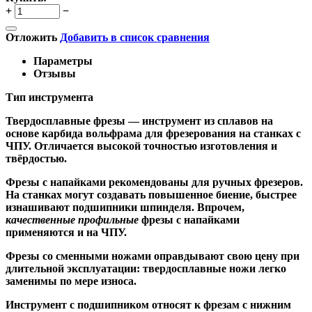
+
−
Отложить
Добавить в список сравнения
Параметры
Отзывы
Тип инструмента
Твердосплавные фрезы
— инструмент из сплавов на
основе карбида вольфрама для фрезерования на станках с
ЧПУ. Отличается высокой точностью изготовления и
твёрдостью.
Ф
резы с напайками
рекомендованы для ручных фрезеров.
На станках могут создавать повышенное биение, быстрее
изнашивают подшипники шпинделя. Впрочем,
качественные
профильные
фрезы с напайками
применяются и на ЧПУ.
Фрезы со сменными ножами
оправдывают свою цену при
длительной эксплуатации: твердосплавные ножи легко
заменимы по мере износа.
Инструмент с подшипником относят к
фрезам с нижним