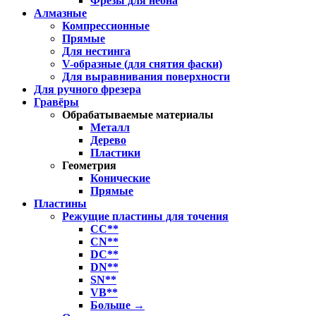
Фрезы для неона
Алмазные
Компрессионные
Прямые
Для нестинга
V-образные (для снятия фаски)
Для выравнивания поверхности
Для ручного фрезера
Гравёры
Обрабатываемые материалы
Металл
Дерево
Пластики
Геометрия
Конические
Прямые
Пластины
Режущие пластины для точения
CC**
CN**
DC**
DN**
SN**
VB**
Больше
→