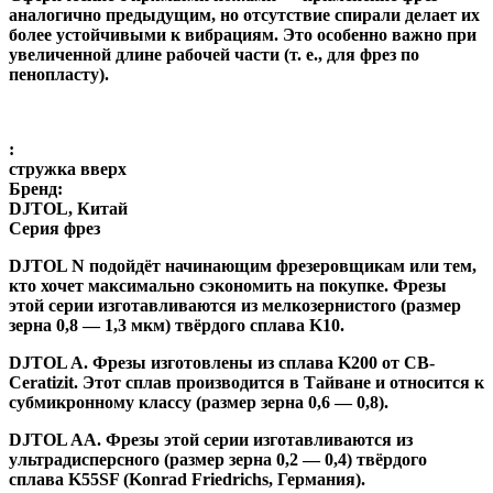
аналогично предыдущим, но отсутствие спирали делает их
более устойчивыми к вибрациям. Это особенно важно при
увеличенной длине рабочей части (т. е., для фрез по
пенопласту).
:
стружка вверх
Бренд:
DJTOL, Китай
Серия фрез
DJTOL N
подойдёт начинающим фрезеровщикам или тем,
кто хочет максимально сэкономить на покупке. Фрезы
этой серии изготавливаются из мелкозернистого (размер
зерна 0,8 — 1,3 мкм) твёрдого сплава K10.
DJTOL A
.
Фрезы изготовлены из сплава K200 от CB-
Ceratizit. Этот сплав производится в Тайване и относится к
субмикронному классу (размер зерна 0,6 — 0,8).
DJTOL AA.
Фрезы этой серии изготавливаются из
ультрадисперсного (размер зерна 0,2 — 0,4) твёрдого
сплава K55SF (Konrad Friedrichs, Германия).