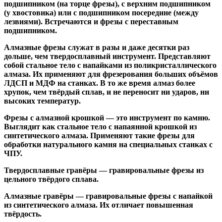
подшипником
(на торце фрезы),
с верхним подшипником
(у хвостовика) или
с подшипником посередине
(между
лезвиями). Встречаются и
фрезы с переставным
подшипником
.
Алмазные фрезы
служат в разы и даже десятки раз
дольше, чем твердосплавный инструмент. Представляют
собой стальное тело с напайками из поликристаллического
алмаза. Их применяют для фрезерования больших объёмов
ЛДСП и МДФ на станках. В то же время алмаз более
хрупок, чем твёрдый сплав, и не переносит ни ударов, ни
высоких температур.
Фрезы с алмазной крошкой
— это инструмент по камню.
Выглядит как стальное тело с напаянной крошкой из
синтетического алмаза. Применяют такие фрезы для
обработки натурального камня на специальных станках с
ЧПУ.
Твердосплавные гравёры
— гравировальные фрезы из
цельного твёрдого сплава.
Алмазные гравёры
— гравировальные фрезы с напайкой
из синтетического алмаза. Их отличает повышенная
твёрдость.