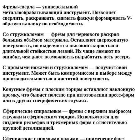
Фрезы-свёрла
— универсальный
металлообрабатывающий инструмент. Позволяет
сверлить, раскраивать, снимать фаску.и формировать V-
образую канавку по необходимости.
Со стружколомом
— фрезы для чернового раскроя
больших объёмов материала. Оставляют шероховатую
поверхность, но выделяются высокой скоростью и
длительной стойкостью лезвий. Их чаще ломают по
ошибке, чем дают возможность выработать весь ресурс.
С прямыми ножами и стружколомом
— получистовой
инструмент. Может быть компромиссом в выборе между
производительностью и чистотой поверхности.
Конусные фрезы с плоским торцом
оставляют наклонную
кромку, что бывает полезно при изготовлении пресс-форм
или в других специфических случаях.
Сферические спиральные
— фрезы с верхним выбросом
стружки и сферическим торцом. Используются для
создания рельефов и трёхмерных форм с относительно
крупной детализацией.
Сферические с прямыми ножами
— применение фрез