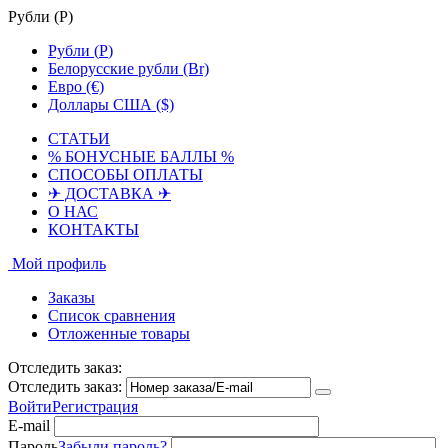
Рубли (
Р
)
Рубли (
Р
)
Белорусские рубли (Br)
Евро (€)
Доллары США ($)
СТАТЬИ
% БОНУСНЫЕ БАЛЛЫ %
СПОСОБЫ ОПЛАТЫ
✈ ДОСТАВКА ✈
О НАС
КОНТАКТЫ
Мой профиль
Заказы
Список сравнения
Отложенные товары
Отследить заказ:
Отследить заказ:
Войти
Регистрация
E-mail
Пароль
Забыли пароль?