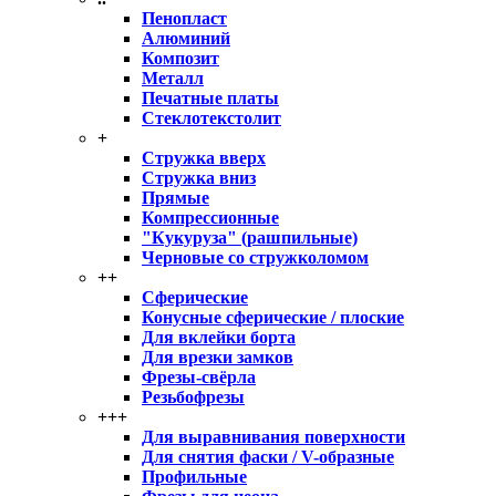
Пенопласт
Алюминий
Композит
Металл
Печатные платы
Стеклотекстолит
+
Стружка вверх
Стружка вниз
Прямые
Компрессионные
"Кукуруза" (рашпильные)
Черновые со стружколомом
++
Сферические
Конусные сферические / плоские
Для вклейки борта
Для врезки замков
Фрезы-свёрла
Резьбофрезы
+++
Для выравнивания поверхности
Для снятия фаски / V-образные
Профильные