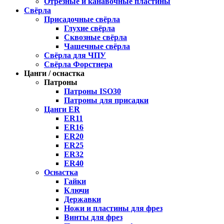
Отрезные и канавочные пластины
Свёрла
Присадочные свёрла
Глухие свёрла
Сквозные свёрла
Чашечные свёрла
Свёрла для ЧПУ
Свёрла Форстнера
Цанги / оснастка
Патроны
Патроны ISO30
Патроны для присадки
Цанги ER
ER11
ER16
ER20
ER25
ER32
ER40
Оснастка
Гайки
Ключи
Державки
Ножи и пластины для фрез
Винты для фрез