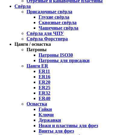
Отрезные и канавочные пластины
Свёрла
Присадочные свёрла
Глухие свёрла
Сквозные свёрла
Чашечные свёрла
Свёрла для ЧПУ
Свёрла Форстнера
Цанги / оснастка
Патроны
Патроны ISO30
Патроны для присадки
Цанги ER
ER11
ER16
ER20
ER25
ER32
ER40
Оснастка
Гайки
Ключи
Державки
Ножи и пластины для фрез
Винты для фрез