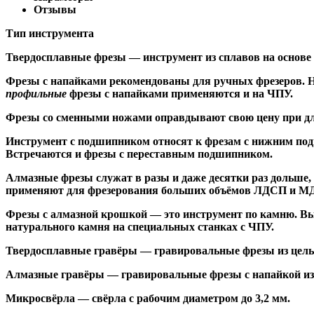
Отзывы
Тип инструмента
Твердосплавные фрезы
— инструмент из сплавов на основе
Ф
резы с напайками
рекомендованы для ручных фрезеров. Н
профильные
фрезы с напайками применяются и на ЧПУ.
Фрезы со сменными ножами
оправдывают свою цену при дл
Инструмент с подшипником относят к
фрезам с нижним по
Встречаются и
фрезы с переставным подшипником
.
Алмазные фрезы
служат в разы и даже десятки раз дольше
применяют для фрезерования больших объёмов ЛДСП и МДФ н
Фрезы с алмазной крошкой
— это инструмент по камню. Вы
натурального камня на специальных станках с ЧПУ.
Твердосплавные гравёры
— гравировальные фрезы из цельн
Алмазные гравёры
— гравировальные фрезы с напайкой из 
Микросвёрла
— свёрла с рабочим диаметром до 3,2 мм.