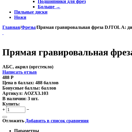
Подшипники для фрез
Больше
→
Пильные диски
Ножи
Главная
/
Фрезы
/
Прямая гравировальная фреза DJTOL A: диам
Прямая гравировальная фреза 
АБС, акрил (оргстекло)
Написать отзыв
488
Р
Цена в баллах:
488 баллов
Бонусные баллы:
баллов
Артикул:
AOZX3.103
В наличии:
3 шт.
Купить:
+
−
Отложить
Добавить в список сравнения
Параметры