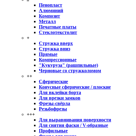
Пенопласт
Алюминий
Композит
Металл
Печатные платы
Стеклотекстолит
+
Стружка вверх
Стружка вниз
Прямые
Компрессионные
"Кукуруза" (рашпильные)
Черновые со стружколомом
++
Сферические
Конусные сферические / плоские
Для вклейки борта
Для врезки замков
Фрезы-свёрла
Резьбофрезы
+++
Для выравнивания поверхности
Для снятия фаски / V-образные
Профильные