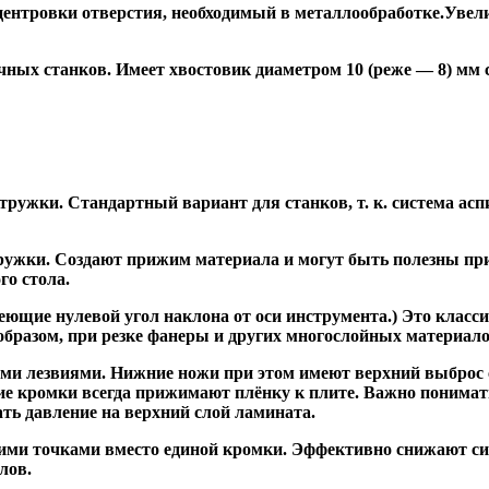
ентровки отверстия, необходимый в металлообработке.Увели
ных станков. Имеет хвостовик диаметром 10 (реже — 8) мм
ужки. Стандартный вариант для станков, т. к. система асп
жки. Создают прижим материала и могут быть полезны при ф
го стола.
ие нулевой угол наклона от оси инструмента.) Это класси
образом, при резке фанеры и других многослойных материало
и лезвиями. Нижние ножи при этом имеют верхний выброс с
ие кромки всегда прижимают плёнку к плите. Важно понимат
ть давление на верхний слой ламината.
и точками вместо единой кромки. Эффективно снижают сил
лов.