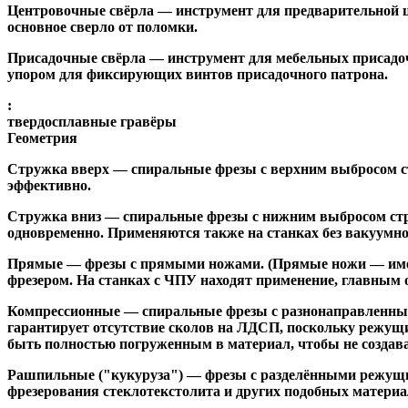
Центровочные свёрла
— инструмент для предварительной ц
основное сверло от поломки.
Присадочные свёрла
— инструмент для мебельных присадоч
упором для фиксирующих винтов присадочного патрона.
:
твердосплавные гравёры
Геометрия
Стружка вверх
— спиральные фрезы с верхним выбросом стр
эффективно.
Стружка вниз
— спиральные фрезы с нижним выбросом стру
одновременно. Применяются также на станках без вакуумно
Прямые
— фрезы с прямыми ножами. (Прямые ножи — имеющ
фрезером. На станках с ЧПУ находят применение, главным 
Компрессионные
— спиральные фрезы с разнонаправленным
гарантирует отсутствие сколов на ЛДСП, поскольку режущ
быть полностью погруженным в материал, чтобы не создава
Рашпильные ("кукуруза")
— фрезы с разделёнными режущим
фрезерования стеклотекстолита и других подобных материа