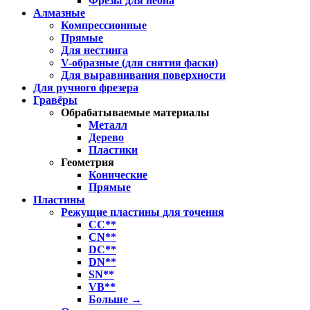
Фрезы для неона
Алмазные
Компрессионные
Прямые
Для нестинга
V-образные (для снятия фаски)
Для выравнивания поверхности
Для ручного фрезера
Гравёры
Обрабатываемые материалы
Металл
Дерево
Пластики
Геометрия
Конические
Прямые
Пластины
Режущие пластины для точения
CC**
CN**
DC**
DN**
SN**
VB**
Больше
→