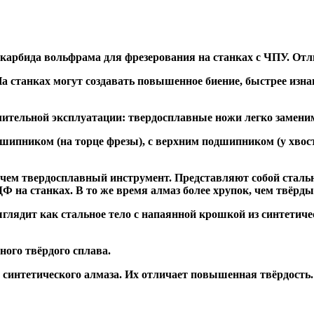
 карбида вольфрама для фрезерования на станках с ЧПУ. Отл
а станках могут создавать повышенное биение, быстрее и
ительной эксплуатации: твердосплавные ножи легко заменим
дшипником
(на торце фрезы),
с верхним подшипником
(у хвос
, чем твердосплавный инструмент. Представляют собой стальн
а станках. В то же время алмаз более хрупок, чем твёрдый 
глядит как стальное тело с напаянной крошкой из синтетиче
ого твёрдого сплава.
синтетического алмаза. Их отличает повышенная твёрдость.