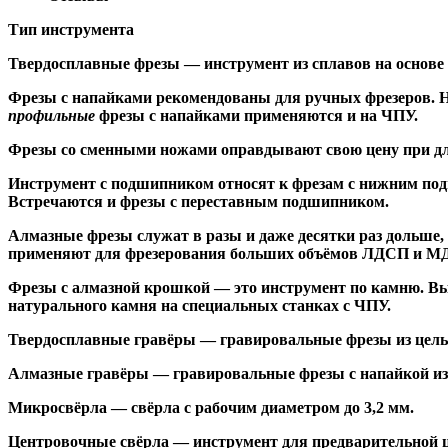
Тип инструмента
Твердосплавные фрезы
— инструмент из сплавов на основе
Ф
резы с напайками
рекомендованы для ручных фрезеров. Н
профильные
фрезы с напайками применяются и на ЧПУ.
Фрезы со сменными ножами
оправдывают свою цену при дл
Инструмент с подшипником относят к
фрезам с нижним по
Встречаются и
фрезы с переставным подшипником
.
Алмазные фрезы
служат в разы и даже десятки раз дольше
применяют для фрезерования больших объёмов ЛДСП и МДФ н
Фрезы с алмазной крошкой
— это инструмент по камню. Вы
натурального камня на специальных станках с ЧПУ.
Твердосплавные гравёры
— гравировальные фрезы из цельн
Алмазные гравёры
— гравировальные фрезы с напайкой из 
Микросвёрла
— свёрла с рабочим диаметром до 3,2 мм.
Центровочные свёрла
— инструмент для предварительной ц