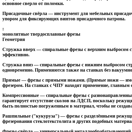
основное сверло от поломки.
Присадочные свёрла
— инструмент для мебельных присадоч
упором для фиксирующих винтов присадочного патрона.
:
монолитные твердосплавные фрезы
Геометрия
Стружка вверх
— спиральные фрезы с верхним выбросом стр
эффективно.
Стружка вниз
— спиральные фрезы с нижним выбросом стру
одновременно. Применяются также на станках без вакуумно
Прямые
— фрезы с прямыми ножами. (Прямые ножи — имеющ
фрезером. На станках с ЧПУ находят применение, главным 
Компрессионные
— спиральные фрезы с разнонаправленным
гарантирует отсутствие сколов на ЛДСП, поскольку режущ
быть полностью погруженным в материал, чтобы не создава
Рашпильные ("кукуруза")
— фрезы с разделёнными режущим
фрезерования стеклотекстолита и других подобных материа
Фрезы-свёрла
— универсальный металлообрабатывающий инс