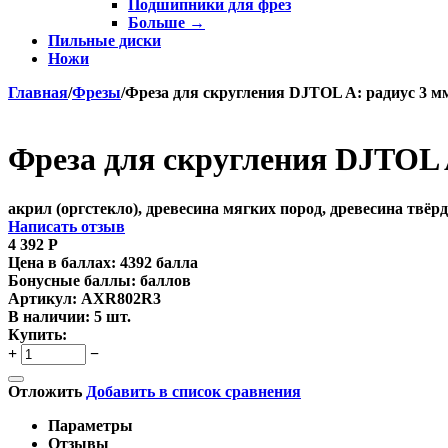
Подшипники для фрез
Больше
→
Пильные диски
Ножи
Главная
/
Фрезы
/
Фреза для скругления DJTOL A: радиус 3 мм
Фреза для скругления DJTOL A
акрил (оргстекло), древесина мягких пород, древесина твё
Написать отзыв
4 392
Р
Цена в баллах:
4392 балла
Бонусные баллы:
баллов
Артикул:
AXR802R3
В наличии:
5 шт.
Купить:
+
−
Отложить
Добавить в список сравнения
Параметры
Отзывы