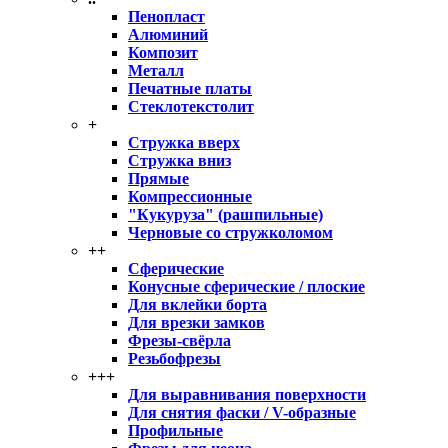
Пенопласт
Алюминий
Композит
Металл
Печатные платы
Стеклотекстолит
+
Стружка вверх
Стружка вниз
Прямые
Компрессионные
"Кукуруза" (рашпильные)
Черновые со стружколомом
++
Сферические
Конусные сферические / плоские
Для вклейки борта
Для врезки замков
Фрезы-свёрла
Резьбофрезы
+++
Для выравнивания поверхности
Для снятия фаски / V-образные
Профильные