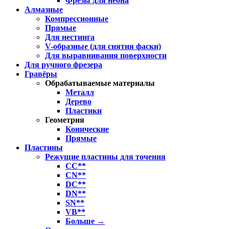
Фрезы для неона
Алмазные
Компрессионные
Прямые
Для нестинга
V-образные (для снятия фаски)
Для выравнивания поверхности
Для ручного фрезера
Гравёры
Обрабатываемые материалы
Металл
Дерево
Пластики
Геометрия
Конические
Прямые
Пластины
Режущие пластины для точения
CC**
CN**
DC**
DN**
SN**
VB**
Больше
→