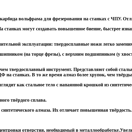
 карбида вольфрама для фрезерования на станках с ЧПУ. Отл
а станках могут создавать повышенное биение, быстрее и
ительной эксплуатации: твердосплавные ножи легко заменим
дшипником
(на торце фрезы),
с верхним подшипником
(у хвос
, чем твердосплавный инструмент. Представляют собой стальн
а станках. В то же время алмаз более хрупок, чем твёрдый 
глядит как стальное тело с напаянной крошкой из синтетиче
ого твёрдого сплава.
синтетического алмаза. Их отличает повышенная твёрдость.
ентровки отверстия, необходимый в металлообработке.Увели