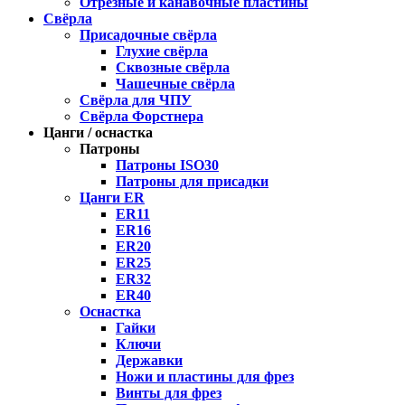
Отрезные и канавочные пластины
Свёрла
Присадочные свёрла
Глухие свёрла
Сквозные свёрла
Чашечные свёрла
Свёрла для ЧПУ
Свёрла Форстнера
Цанги / оснастка
Патроны
Патроны ISO30
Патроны для присадки
Цанги ER
ER11
ER16
ER20
ER25
ER32
ER40
Оснастка
Гайки
Ключи
Державки
Ножи и пластины для фрез
Винты для фрез