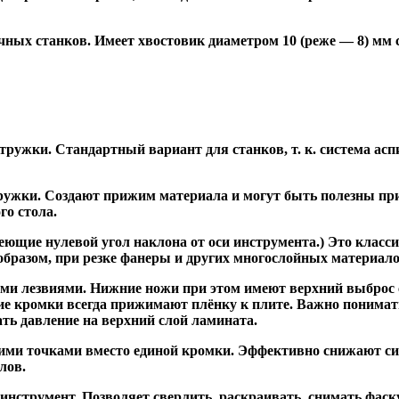
ных станков. Имеет хвостовик диаметром 10 (реже — 8) мм
ужки. Стандартный вариант для станков, т. к. система асп
жки. Создают прижим материала и могут быть полезны при ф
го стола.
ие нулевой угол наклона от оси инструмента.) Это класси
образом, при резке фанеры и других многослойных материало
и лезвиями. Нижние ножи при этом имеют верхний выброс с
ие кромки всегда прижимают плёнку к плите. Важно понимат
ть давление на верхний слой ламината.
и точками вместо единой кромки. Эффективно снижают сил
лов.
трумент. Позволяет сверлить, раскраивать, снимать фаску.