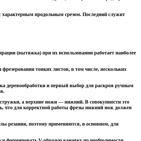
 с характерным продольным срезом. Последний служит
ирации (вытяжка) при их использовании работает наиболее
резеровании тонких листов, в том числе, нескольких
ка деревообработки и первый выбор для раскроя ручным
в.
тружки, а верхние ножи — нижний. В совокупности это
ь, что для корректной работы фрезы нижний нож должен
ы резания, поэтому применяются, в основном, для
и формировать V-образую канавку по необходимости.