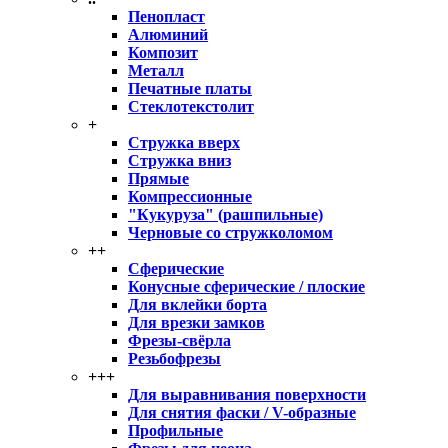
Пенопласт
Алюминий
Композит
Металл
Печатные платы
Стеклотекстолит
+
Стружка вверх
Стружка вниз
Прямые
Компрессионные
"Кукуруза" (рашпильные)
Черновые со стружколомом
++
Сферические
Конусные сферические / плоские
Для вклейки борта
Для врезки замков
Фрезы-свёрла
Резьбофрезы
+++
Для выравнивания поверхности
Для снятия фаски / V-образные
Профильные