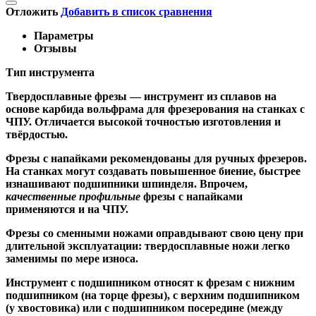
Отложить
Добавить в список сравнения
Параметры
Отзывы
Тип инструмента
Твердосплавные фрезы
— инструмент из сплавов на
основе карбида вольфрама для фрезерования на станках с
ЧПУ. Отличается высокой точностью изготовления и
твёрдостью.
Ф
резы с напайками
рекомендованы для ручных фрезеров.
На станках могут создавать повышенное биение, быстрее
изнашивают подшипники шпинделя. Впрочем,
качественные
профильные
фрезы с напайками
применяются и на ЧПУ.
Фрезы со сменными ножами
оправдывают свою цену при
длительной эксплуатации: твердосплавные ножи легко
заменимы по мере износа.
Инструмент с подшипником относят к
фрезам с нижним
подшипником
(на торце фрезы),
с верхним подшипником
(у хвостовика) или
с подшипником посередине
(между