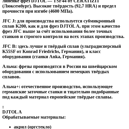
линейке фрез DJTOL — TSF44 от CERATIZIT
(Люксембург). Высокие твёрдость (92,7 HRA) и предел
прочности при изгибе (4600 МПа).
JFC J
:
для производства используется субмикронный
сплав K200, как и для фрез DJTOL A, при этом качество
фрез JFC выше за счёт использования более точных
станков и строгого контроля на всех этапах производства.
JFC B:
здесь лучше и твёрдый сплав (ультрадисперсный
K55SF от Konrad Friedrichs, Германия), и класс
оборудования (станки Anka, Германия).
Альма
: фрезы производятся в России на швейцарском
оборудовании с использованием немецких твёрдых
сплавов.
Альма+
: отечественное производство, использующее
германские заточные станки и тщательно подобранные
под каждый материал европейские твёрдые сплавы.
:
DJTOL A
Обрабатываемые материалы:
акрил (оргстекло)