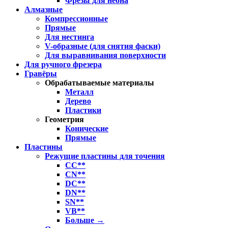
Фрезы для неона
Алмазные
Компрессионные
Прямые
Для нестинга
V-образные (для снятия фаски)
Для выравнивания поверхности
Для ручного фрезера
Гравёры
Обрабатываемые материалы
Металл
Дерево
Пластики
Геометрия
Конические
Прямые
Пластины
Режущие пластины для точения
CC**
CN**
DC**
DN**
SN**
VB**
Больше
→