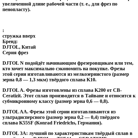
увеличенной длине рабочей части (т. е., для фрез по
пенопласту).
:
стружка вверх
Бренд:
DJTOL, Китай
Серия фрез
DJTOL N
подойдёт начинающим фрезеровщикам или тем,
кто хочет максимально сэкономить на покупке. Фрезы
этой серии изготавливаются из мелкозернистого (размер
зерна 0,8 — 1,3 мкм) твёрдого сплава K10.
DJTOL A
.
Фрезы изготовлены из сплава K200 от CB-
Ceratizit. Этот сплав производится в Тайване и относится к
субмикронному классу (размер зерна 0,6 — 0,8).
DJTOL AA.
Фрезы этой серии изготавливаются из
ультрадисперсного (размер зерна 0,2 — 0,4) твёрдого
сплава K55SF (Konrad Friedrichs, Германия).
DJTOL 3A:
лучший по характеристикам твёрдый сплав в