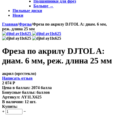
Подшипники для фрез
Больше
→
Пильные диски
Ножи
Главная
/
Фрезы
/
Фреза по акрилу DJTOL A: диам. 6 мм,
реж. длина 25 мм
Фреза по акрилу DJTOL A:
диам. 6 мм, реж. длина 25 мм
акрил (оргстекло)
Написать отзыв
2 074
Р
Цена в баллах:
2074 балла
Бонусные баллы:
баллов
Артикул:
AY1LX625
В наличии:
12 шт.
Купить:
+
−