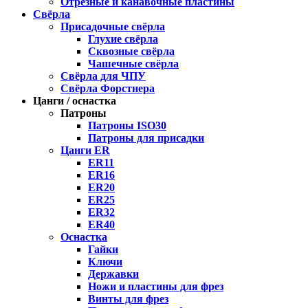
Отрезные и канавочные пластины
Свёрла
Присадочные свёрла
Глухие свёрла
Сквозные свёрла
Чашечные свёрла
Свёрла для ЧПУ
Свёрла Форстнера
Цанги / оснастка
Патроны
Патроны ISO30
Патроны для присадки
Цанги ER
ER11
ER16
ER20
ER25
ER32
ER40
Оснастка
Гайки
Ключи
Державки
Ножи и пластины для фрез
Винты для фрез