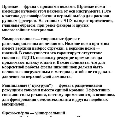
Прямые
— фрезы с прямыми ножами. (Прямые ножи —
имеющие нулевой угол наклона от оси инструмента.) Это
классика деревообработки и первый выбор для раскроя
ручным фрезером. На станках с ЧПУ находят применение,
главным образом, при резке фанеры и других
многослойных материалов.
Компрессионные
— спиральные фрезы с
разнонаправленными лезвиями. Нижние ножи при этом
имеют верхний выброс стружки, а верхние ножи —
нижний. В совокупности это гарантирует отсутствие
сколов на ЛДСП, поскольку режущие кромки всегда
прижимают плёнку к плите. Важно понимать, что для
корректной работы фрезы нижний нож должен быть
полностью погруженным в материал, чтобы не создавать
давление на верхний слой ламината.
Рашпильные ("кукуруза")
— фрезы с разделёнными
режущими точками вместо единой кромки. Эффективно
снижают силы резания, поэтому применяются, в основном,
для фрезерования стеклотекстолита и других подобных
материалов.
Фрезы-свёрла
— универсальный