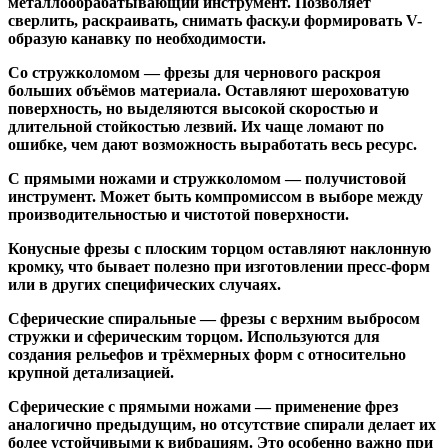
металлообрабатывающий инструмент. Позволяет
сверлить, раскраивать, снимать фаску.и формировать V-
образую канавку по необходимости.
Со стружколомом
— фрезы для чернового раскроя
больших объёмов материала. Оставляют шероховатую
поверхность, но выделяются высокой скоростью и
длительной стойкостью лезвий. Их чаще ломают по
ошибке, чем дают возможность выработать весь ресурс.
С прямыми ножами и стружколомом
— получистовой
инструмент. Может быть компромиссом в выборе между
производительностью и чистотой поверхности.
Конусные фрезы с плоским торцом
оставляют наклонную
кромку, что бывает полезно при изготовлении пресс-форм
или в других специфических случаях.
Сферические спиральные
— фрезы с верхним выбросом
стружки и сферическим торцом. Используются для
создания рельефов и трёхмерных форм с относительно
крупной детализацией.
Сферические с прямыми ножами
— применение фрез
аналогично предыдущим, но отсутствие спирали делает их
более устойчивыми к вибрациям. Это особенно важно при