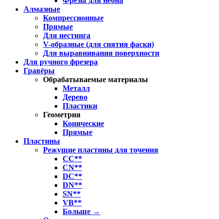
Фрезы для неона
Алмазные
Компрессионные
Прямые
Для нестинга
V-образные (для снятия фаски)
Для выравнивания поверхности
Для ручного фрезера
Гравёры
Обрабатываемые материалы
Металл
Дерево
Пластики
Геометрия
Конические
Прямые
Пластины
Режущие пластины для точения
CC**
CN**
DC**
DN**
SN**
VB**
Больше
→