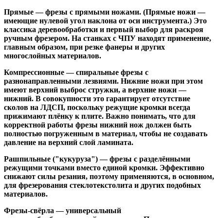
Прямые
— фрезы с прямыми ножами. (Прямые ножи —
имеющие нулевой угол наклона от оси инструмента.) Это
классика деревообработки и первый выбор для раскроя
ручным фрезером. На станках с ЧПУ находят применение,
главным образом, при резке фанеры и других
многослойных материалов.
Компрессионные
— спиральные фрезы с
разнонаправленными лезвиями. Нижние ножи при этом
имеют верхний выброс стружки, а верхние ножи —
нижний. В совокупности это гарантирует отсутствие
сколов на ЛДСП, поскольку режущие кромки всегда
прижимают плёнку к плите. Важно понимать, что для
корректной работы фрезы нижний нож должен быть
полностью погруженным в материал, чтобы не создавать
давление на верхний слой ламината.
Рашпильные ("кукуруза")
— фрезы с разделёнными
режущими точками вместо единой кромки. Эффективно
снижают силы резания, поэтому применяются, в основном,
для фрезерования стеклотекстолита и других подобных
материалов.
Фрезы-свёрла
— универсальный