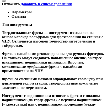
Отложить
Добавить в список сравнения
Параметры
Отзывы
Тип инструмента
Твердосплавные фрезы
— инструмент из сплавов на
основе карбида вольфрама для фрезерования на станках с
ЧПУ. Отличается высокой точностью изготовления и
твёрдостью.
Ф
резы с напайками
рекомендованы для ручных фрезеров.
На станках могут создавать повышенное биение, быстрее
изнашивают подшипники шпинделя. Впрочем,
качественные
профильные
фрезы с напайками
применяются и на ЧПУ.
Фрезы со сменными ножами
оправдывают свою цену при
длительной эксплуатации: твердосплавные ножи легко
заменимы по мере износа.
Инструмент с подшипником относят к
фрезам с нижним
подшипником
(на торце фрезы),
с верхним подшипником
(у хвостовика) или
с подшипником посередине
(между