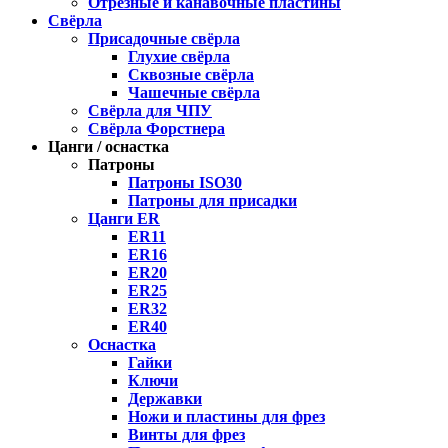
Отрезные и канавочные пластины
Свёрла
Присадочные свёрла
Глухие свёрла
Сквозные свёрла
Чашечные свёрла
Свёрла для ЧПУ
Свёрла Форстнера
Цанги / оснастка
Патроны
Патроны ISO30
Патроны для присадки
Цанги ER
ER11
ER16
ER20
ER25
ER32
ER40
Оснастка
Гайки
Ключи
Державки
Ножи и пластины для фрез
Винты для фрез