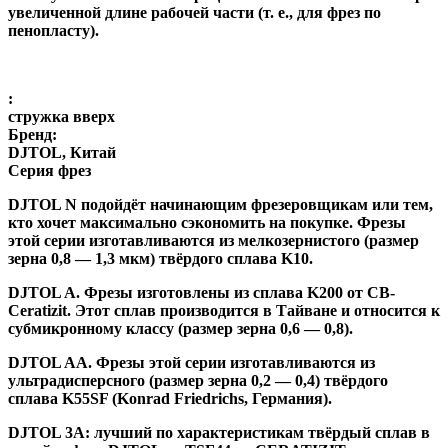
увеличенной длине рабочей части (т. е., для фрез по
пенопласту).
:
стружка вверх
Бренд:
DJTOL, Китай
Серия фрез
DJTOL N
подойдёт начинающим фрезеровщикам или тем,
кто хочет максимально сэкономить на покупке. Фрезы
этой серии изготавливаются из мелкозернистого (размер
зерна 0,8 — 1,3 мкм) твёрдого сплава K10.
DJTOL A
.
Фрезы изготовлены из сплава K200 от CB-
Ceratizit. Этот сплав производится в Тайване и относится к
субмикронному классу (размер зерна 0,6 — 0,8).
DJTOL AA.
Фрезы этой серии изготавливаются из
ультрадисперсного (размер зерна 0,2 — 0,4) твёрдого
сплава K55SF (Konrad Friedrichs, Германия).
DJTOL 3A:
лучший по характеристикам твёрдый сплав в