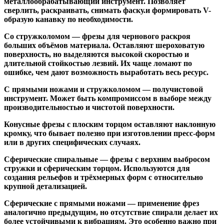
металлообрабатывающий инструмент. Позволяет
сверлить, раскраивать, снимать фаску.и формировать V-
образую канавку по необходимости.
Со стружколомом
— фрезы для чернового раскроя
больших объёмов материала. Оставляют шероховатую
поверхность, но выделяются высокой скоростью и
длительной стойкостью лезвий. Их чаще ломают по
ошибке, чем дают возможность выработать весь ресурс.
С прямыми ножами и стружколомом
— получистовой
инструмент. Может быть компромиссом в выборе между
производительностью и чистотой поверхности.
Конусные фрезы с плоским торцом
оставляют наклонную
кромку, что бывает полезно при изготовлении пресс-форм
или в других специфических случаях.
Сферические спиральные
— фрезы с верхним выбросом
стружки и сферическим торцом. Используются для
создания рельефов и трёхмерных форм с относительно
крупной детализацией.
Сферические с прямыми ножами
— применение фрез
аналогично предыдущим, но отсутствие спирали делает их
более устойчивыми к вибрациям. Это особенно важно при