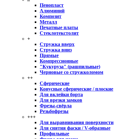
Пенопласт
Алюминий
Композит
Металл
Печатные платы
Стеклотекстолит
+
Стружка вверх
Стружка вниз
Прямые
Компрессионные
"Кукуруза" (рашпильные)
Черновые со стружколомом
++
Сферические
Конусные сферические / плоские
Для вклейки борта
Для врезки замков
Фрезы-свёрла
Резьбофрезы
+++
Для выравнивания поверхности
Для снятия фаски / V-образные
Профильные