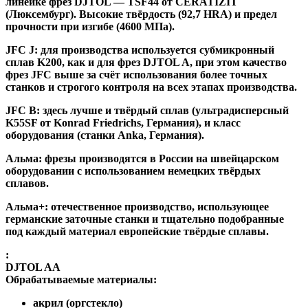
линейке фрез DJTOL — TSF44 от CERATIZIT
(Люксембург). Высокие твёрдость (92,7 HRA) и предел
прочности при изгибе (4600 МПа).
JFC J
:
для производства используется субмикронный
сплав K200, как и для фрез DJTOL A, при этом качество
фрез JFC выше за счёт использования более точных
станков и строгого контроля на всех этапах производства.
JFC B:
здесь лучше и твёрдый сплав (ультрадисперсный
K55SF от Konrad Friedrichs, Германия), и класс
оборудования (станки Anka, Германия).
Альма
: фрезы производятся в России на швейцарском
оборудовании с использованием немецких твёрдых
сплавов.
Альма+
: отечественное производство, использующее
германские заточные станки и тщательно подобранные
под каждый материал европейские твёрдые сплавы.
:
DJTOL AA
Обрабатываемые материалы:
акрил (оргстекло)