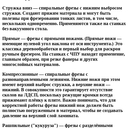
Стружка вниз
— спиральные фрезы с нижним выбросом
стружки. Создают прижим материала и могут быть
полезны при фрезеровании тонких листов, в том числе,
нескольких одновременно. Применяются также на станках
без вакуумного стола.
Прямые
— фрезы с прямыми ножами. (Прямые ножи —
имеющие нулевой угол наклона от оси инструмента.) Это
классика деревообработки и первый выбор для раскроя
ручным фрезером. На станках с ЧПУ находят применение,
главным образом, при резке фанеры и других
многослойных материалов.
Компрессионные
— спиральные фрезы с
разнонаправленными лезвиями. Нижние ножи при этом
имеют верхний выброс стружки, а верхние ножи —
нижний. В совокупности это гарантирует отсутствие
сколов на ЛДСП, поскольку режущие кромки всегда
прижимают плёнку к плите. Важно понимать, что для
корректной работы фрезы нижний нож должен быть
полностью погруженным в материал, чтобы не создавать
давление на верхний слой ламината.
Рашпильные ("кукуруза")
— фрезы с разделёнными