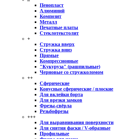
Пенопласт
Алюминий
Композит
Металл
Печатные платы
Стеклотекстолит
+
Стружка вверх
Стружка вниз
Прямые
Компрессионные
"Кукуруза" (рашпильные)
Черновые со стружколомом
++
Сферические
Конусные сферические / плоские
Для вклейки борта
Для врезки замков
Фрезы-свёрла
Резьбофрезы
+++
Для выравнивания поверхности
Для снятия фаски / V-образные
Профильные