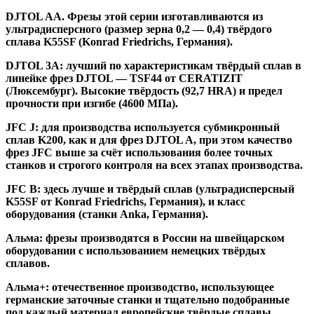
DJTOL AA.
Фрезы этой серии изготавливаются из
ультрадисперсного (размер зерна 0,2 — 0,4) твёрдого
сплава K55SF (Konrad Friedrichs, Германия).
DJTOL 3A:
лучший по характеристикам твёрдый сплав в
линейке фрез DJTOL — TSF44 от CERATIZIT
(Люксембург). Высокие твёрдость (92,7 HRA) и предел
прочности при изгибе (4600 МПа).
JFC J
:
для производства используется субмикронный
сплав K200, как и для фрез DJTOL A, при этом качество
фрез JFC выше за счёт использования более точных
станков и строгого контроля на всех этапах производства.
JFC B:
здесь лучше и твёрдый сплав (ультрадисперсный
K55SF от Konrad Friedrichs, Германия), и класс
оборудования (станки Anka, Германия).
Альма
: фрезы производятся в России на швейцарском
оборудовании с использованием немецких твёрдых
сплавов.
Альма+
: отечественное производство, использующее
германские заточные станки и тщательно подобранные
под каждый материал европейские твёрдые сплавы.