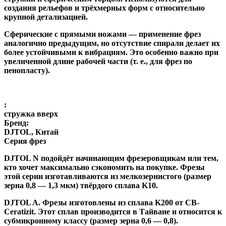
создания рельефов и трёхмерных форм с относительно
крупной детализацией.
Сферические с прямыми ножами
— применение фрез
аналогично предыдущим, но отсутствие спирали делает их
более устойчивыми к вибрациям. Это особенно важно при
увеличенной длине рабочей части (т. е., для фрез по
пенопласту).
:
стружка вверх
Бренд:
DJTOL, Китай
Серия фрез
DJTOL N
подойдёт начинающим фрезеровщикам или тем,
кто хочет максимально сэкономить на покупке. Фрезы
этой серии изготавливаются из мелкозернистого (размер
зерна 0,8 — 1,3 мкм) твёрдого сплава K10.
DJTOL A
.
Фрезы изготовлены из сплава K200 от CB-
Ceratizit. Этот сплав производится в Тайване и относится к
субмикронному классу (размер зерна 0,6 — 0,8).