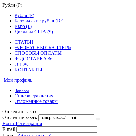
Рубли (
Р
)
Рубли (
Р
)
Белорусские рубли (Br)
Евро (€)
Доллары США ($)
СТАТЬИ
% БОНУСНЫЕ БАЛЛЫ %
СПОСОБЫ ОПЛАТЫ
✈ ДОСТАВКА ✈
О НАС
КОНТАКТЫ
Мой профиль
Заказы
Список сравнения
Отложенные товары
Отследить заказ:
Отследить заказ:
Войти
Регистрация
E-mail
Пароль
Забыли пароль?