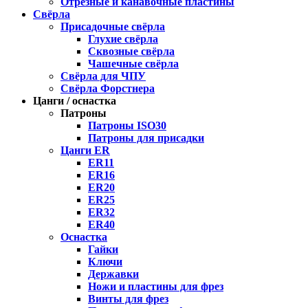
Отрезные и канавочные пластины
Свёрла
Присадочные свёрла
Глухие свёрла
Сквозные свёрла
Чашечные свёрла
Свёрла для ЧПУ
Свёрла Форстнера
Цанги / оснастка
Патроны
Патроны ISO30
Патроны для присадки
Цанги ER
ER11
ER16
ER20
ER25
ER32
ER40
Оснастка
Гайки
Ключи
Державки
Ножи и пластины для фрез
Винты для фрез