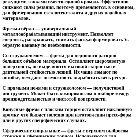
режущими точками вместо единой кромки. Эффективно
снижают силы резания, поэтому применяются, в основном,
для фрезерования стеклотекстолита и других подобных
материалов.
Фрезы-свёрла
— универсальный
металлообрабатывающий инструмент. Позволяет
сверлить, раскраивать, снимать фаску.и формировать V-
образую канавку по необходимости.
Со стружколомом
— фрезы для чернового раскроя
больших объёмов материала. Оставляют шероховатую
поверхность, но выделяются высокой скоростью и
длительной стойкостью лезвий. Их чаще ломают по
ошибке, чем дают возможность выработать весь ресурс.
С прямыми ножами и стружколомом
— получистовой
инструмент. Может быть компромиссом в выборе между
производительностью и чистотой поверхности.
Конусные фрезы с плоским торцом
оставляют наклонную
кромку, что бывает полезно при изготовлении пресс-форм
или в других специфических случаях.
Сферические спиральные
— фрезы с верхним выбросом
стружки и сферическим торцом. Используются для