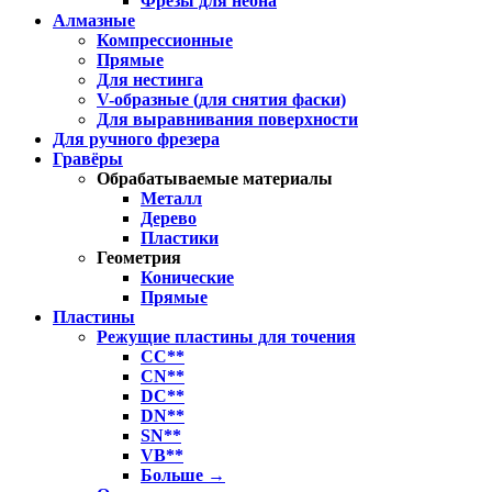
Фрезы для неона
Алмазные
Компрессионные
Прямые
Для нестинга
V-образные (для снятия фаски)
Для выравнивания поверхности
Для ручного фрезера
Гравёры
Обрабатываемые материалы
Металл
Дерево
Пластики
Геометрия
Конические
Прямые
Пластины
Режущие пластины для точения
CC**
CN**
DC**
DN**
SN**
VB**
Больше
→