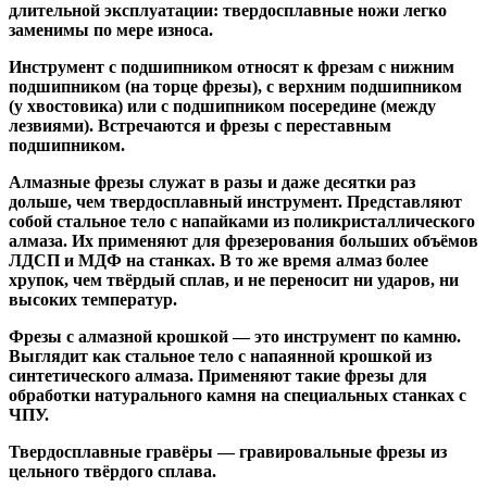
длительной эксплуатации: твердосплавные ножи легко
заменимы по мере износа.
Инструмент с подшипником относят к
фрезам с нижним
подшипником
(на торце фрезы),
с верхним подшипником
(у хвостовика) или
с подшипником посередине
(между
лезвиями). Встречаются и
фрезы с переставным
подшипником
.
Алмазные фрезы
служат в разы и даже десятки раз
дольше, чем твердосплавный инструмент. Представляют
собой стальное тело с напайками из поликристаллического
алмаза. Их применяют для фрезерования больших объёмов
ЛДСП и МДФ на станках. В то же время алмаз более
хрупок, чем твёрдый сплав, и не переносит ни ударов, ни
высоких температур.
Фрезы с алмазной крошкой
— это инструмент по камню.
Выглядит как стальное тело с напаянной крошкой из
синтетического алмаза. Применяют такие фрезы для
обработки натурального камня на специальных станках с
ЧПУ.
Твердосплавные гравёры
— гравировальные фрезы из
цельного твёрдого сплава.