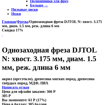
Подшипники для фрез
Больше
→
Пильные диски
Ножи
Главная
/
Фрезы
/
Однозаходная фреза DJTOL N: хвост. 3.175
мм, диам. 1.5 мм, реж. длина 6 мм
Скидка 17%
Однозаходная фреза DJTOL
N: хвост. 3.175 мм, диам. 1.5
мм, реж. длина 6 мм
акрил (оргстекло), древесина мягких пород, древесина
твёрдых пород, МДФ, ПВХ
Написать отзыв
Цена для офлайн заказов:
366
Р
305
Р
Вы экономите:
61
Р
(
17
%)
Цена в баллах:
305 баллов