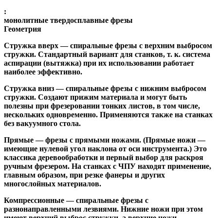
:
монолитные твердосплавные фрезы
Геометрия
Стружка вверх
— спиральные фрезы с верхним выбросом
стружки. Стандартный вариант для станков, т. к. система
аспирации (вытяжка) при их использовании работает
наиболее эффективно.
Стружка вниз
— спиральные фрезы с нижним выбросом
стружки. Создают прижим материала и могут быть
полезны при фрезеровании тонких листов, в том числе,
нескольких одновременно. Применяются также на станках
без вакуумного стола.
Прямые
— фрезы с прямыми ножами. (Прямые ножи —
имеющие нулевой угол наклона от оси инструмента.) Это
классика деревообработки и первый выбор для раскроя
ручным фрезером. На станках с ЧПУ находят применение,
главным образом, при резке фанеры и других
многослойных материалов.
Компрессионные
— спиральные фрезы с
разнонаправленными лезвиями. Нижние ножи при этом
имеют верхний выброс стружки, а верхние ножи —