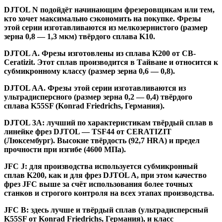
DJTOL N
подойдёт начинающим фрезеровщикам или тем,
кто хочет максимально сэкономить на покупке. Фрезы
этой серии изготавливаются из мелкозернистого (размер
зерна 0,8 — 1,3 мкм) твёрдого сплава K10.
DJTOL A
.
Фрезы изготовлены из сплава K200 от CB-
Ceratizit. Этот сплав производится в Тайване и относится к
субмикронному классу (размер зерна 0,6 — 0,8).
DJTOL AA.
Фрезы этой серии изготавливаются из
ультрадисперсного (размер зерна 0,2 — 0,4) твёрдого
сплава K55SF (Konrad Friedrichs, Германия).
DJTOL 3A:
лучший по характеристикам твёрдый сплав в
линейке фрез DJTOL — TSF44 от CERATIZIT
(Люксембург). Высокие твёрдость (92,7 HRA) и предел
прочности при изгибе (4600 МПа).
JFC J
:
для производства используется субмикронный
сплав K200, как и для фрез DJTOL A, при этом качество
фрез JFC выше за счёт использования более точных
станков и строгого контроля на всех этапах производства.
JFC B:
здесь лучше и твёрдый сплав (ультрадисперсный
K55SF от Konrad Friedrichs, Германия), и класс