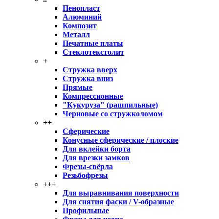
Пенопласт
Алюминий
Композит
Металл
Печатные платы
Стеклотекстолит
+
Стружка вверх
Стружка вниз
Прямые
Компрессионные
"Кукуруза" (рашпильные)
Черновые со стружколомом
++
Сферические
Конусные сферические / плоские
Для вклейки борта
Для врезки замков
Фрезы-свёрла
Резьбофрезы
+++
Для выравнивания поверхности
Для снятия фаски / V-образные
Профильные