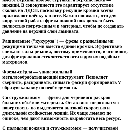
нижний. В совокупности это гарантирует отсутствие
сколов на ЛДСП, поскольку режущие кромки всегда
прижимают плёнку к плите. Важно понимать, что для
корректной работы фрезы нижний нож должен быть
полностью погруженным в материал, чтобы не создавать
давление на верхний слой ламината.
Рашпильные ("кукуруза")
— фрезы с разделёнными
режущими точками вместо единой кромки. Эффективно
снижают силы резания, поэтому применяются, в основном,
для фрезерования стеклотекстолита и других подобных
материалов.
Фрезы-свёрла
— универсальный
металлообрабатывающий инструмент. Позволяет
сверлить, раскраивать, снимать фаску.и формировать V-
образую канавку по необходимости.
Со стружколомом
— фрезы для чернового раскроя
больших объёмов материала. Оставляют шероховатую
поверхность, но выделяются высокой скоростью и
длительной стойкостью лезвий. Их чаще ломают по
ошибке, чем дают возможность выработать весь ресурс.
С прямыми ножами и стружколомом
— получистовой