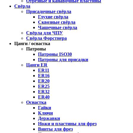
Отрезные и канавочные пластины
Свёрла
Присадочные свёрла
Глухие свёрла
Сквозные свёрла
Чашечные свёрла
Свёрла для ЧПУ
Свёрла Форстнера
Цанги / оснастка
Патроны
Патроны ISO30
Патроны для присадки
Цанги ER
ER11
ER16
ER20
ER25
ER32
ER40
Оснастка
Гайки
Ключи
Державки
Ножи и пластины для фрез
Винты для фрез