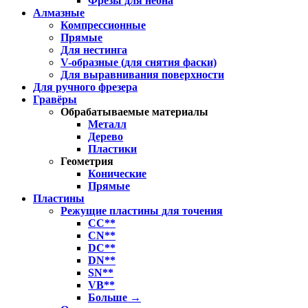
Фрезы для неона
Алмазные
Компрессионные
Прямые
Для нестинга
V-образные (для снятия фаски)
Для выравнивания поверхности
Для ручного фрезера
Гравёры
Обрабатываемые материалы
Металл
Дерево
Пластики
Геометрия
Конические
Прямые
Пластины
Режущие пластины для точения
CC**
CN**
DC**
DN**
SN**
VB**
Больше
→