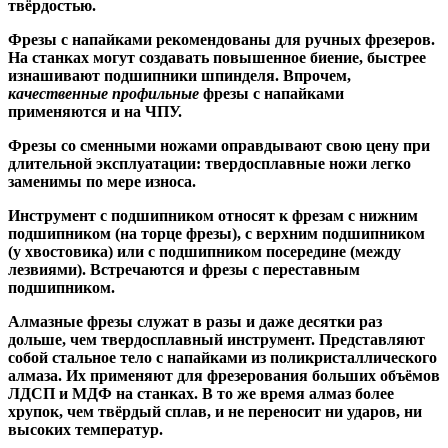
твёрдостью.
Ф
резы с напайками
рекомендованы для ручных фрезеров.
На станках могут создавать повышенное биение, быстрее
изнашивают подшипники шпинделя. Впрочем,
качественные
профильные
фрезы с напайками
применяются и на ЧПУ.
Фрезы со сменными ножами
оправдывают свою цену при
длительной эксплуатации: твердосплавные ножи легко
заменимы по мере износа.
Инструмент с подшипником относят к
фрезам с нижним
подшипником
(на торце фрезы),
с верхним подшипником
(у хвостовика) или
с подшипником посередине
(между
лезвиями). Встречаются и
фрезы с переставным
подшипником
.
Алмазные фрезы
служат в разы и даже десятки раз
дольше, чем твердосплавный инструмент. Представляют
собой стальное тело с напайками из поликристаллического
алмаза. Их применяют для фрезерования больших объёмов
ЛДСП и МДФ на станках. В то же время алмаз более
хрупок, чем твёрдый сплав, и не переносит ни ударов, ни
высоких температур.