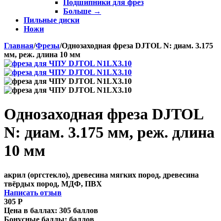
Подшипники для фрез
Больше
→
Пильные диски
Ножи
Главная
/
Фрезы
/
Однозаходная фреза DJTOL N: диам. 3.175
мм, реж. длина 10 мм
Однозаходная фреза DJTOL
N: диам. 3.175 мм, реж. длина
10 мм
акрил (оргстекло), древесина мягких пород, древесина
твёрдых пород, МДФ, ПВХ
Написать отзыв
305
Р
Цена в баллах:
305 баллов
Бонусные баллы:
баллов