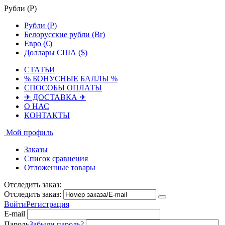
Рубли (
Р
)
Рубли (
Р
)
Белорусские рубли (Br)
Евро (€)
Доллары США ($)
СТАТЬИ
% БОНУСНЫЕ БАЛЛЫ %
СПОСОБЫ ОПЛАТЫ
✈ ДОСТАВКА ✈
О НАС
КОНТАКТЫ
Мой профиль
Заказы
Список сравнения
Отложенные товары
Отследить заказ:
Отследить заказ:
Войти
Регистрация
E-mail
Пароль
Забыли пароль?