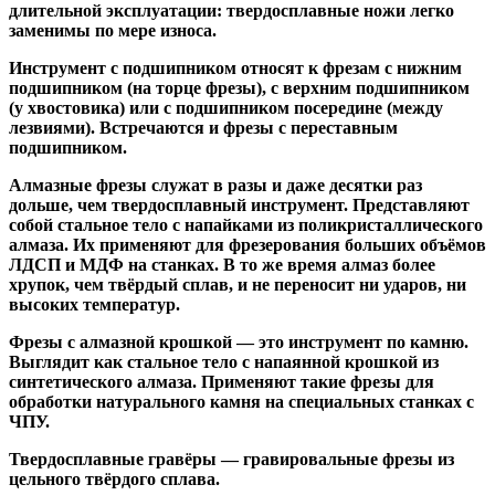
длительной эксплуатации: твердосплавные ножи легко
заменимы по мере износа.
Инструмент с подшипником относят к
фрезам с нижним
подшипником
(на торце фрезы),
с верхним подшипником
(у хвостовика) или
с подшипником посередине
(между
лезвиями). Встречаются и
фрезы с переставным
подшипником
.
Алмазные фрезы
служат в разы и даже десятки раз
дольше, чем твердосплавный инструмент. Представляют
собой стальное тело с напайками из поликристаллического
алмаза. Их применяют для фрезерования больших объёмов
ЛДСП и МДФ на станках. В то же время алмаз более
хрупок, чем твёрдый сплав, и не переносит ни ударов, ни
высоких температур.
Фрезы с алмазной крошкой
— это инструмент по камню.
Выглядит как стальное тело с напаянной крошкой из
синтетического алмаза. Применяют такие фрезы для
обработки натурального камня на специальных станках с
ЧПУ.
Твердосплавные гравёры
— гравировальные фрезы из
цельного твёрдого сплава.