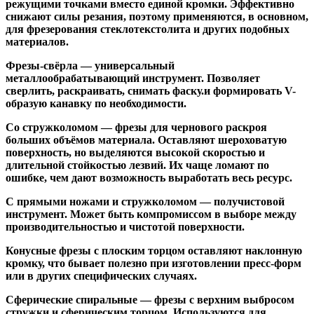
режущими точками вместо единой кромки. Эффективно
снижают силы резания, поэтому применяются, в основном,
для фрезерования стеклотекстолита и других подобных
материалов.
Фрезы-свёрла
— универсальный
металлообрабатывающий инструмент. Позволяет
сверлить, раскраивать, снимать фаску.и формировать V-
образую канавку по необходимости.
Со стружколомом
— фрезы для чернового раскроя
больших объёмов материала. Оставляют шероховатую
поверхность, но выделяются высокой скоростью и
длительной стойкостью лезвий. Их чаще ломают по
ошибке, чем дают возможность выработать весь ресурс.
С прямыми ножами и стружколомом
— получистовой
инструмент. Может быть компромиссом в выборе между
производительностью и чистотой поверхности.
Конусные фрезы с плоским торцом
оставляют наклонную
кромку, что бывает полезно при изготовлении пресс-форм
или в других специфических случаях.
Сферические спиральные
— фрезы с верхним выбросом
стружки и сферическим торцом. Используются для