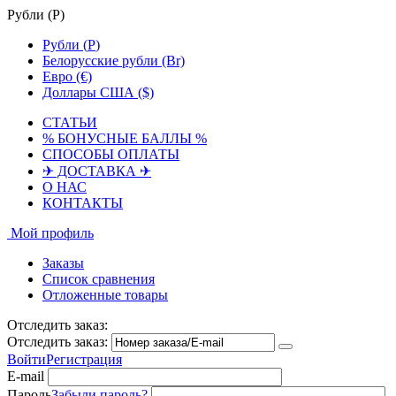
Рубли (
Р
)
Рубли (
Р
)
Белорусские рубли (Br)
Евро (€)
Доллары США ($)
СТАТЬИ
% БОНУСНЫЕ БАЛЛЫ %
СПОСОБЫ ОПЛАТЫ
✈ ДОСТАВКА ✈
О НАС
КОНТАКТЫ
Мой профиль
Заказы
Список сравнения
Отложенные товары
Отследить заказ:
Отследить заказ:
Войти
Регистрация
E-mail
Пароль
Забыли пароль?