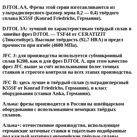
DJTOL AA.
Фрезы этой серии изготавливаются из
ультрадисперсного (размер зерна 0,2 — 0,4) твёрдого
сплава K55SF (Konrad Friedrichs, Германия).
DJTOL 3A:
лучший по характеристикам твёрдый сплав в
линейке фрез DJTOL — TSF44 от CERATIZIT
(Люксембург). Высокие твёрдость (92,7 HRA) и предел
прочности при изгибе (4600 МПа).
JFC J
:
для производства используется субмикронный
сплав K200, как и для фрез DJTOL A, при этом качество
фрез JFC выше за счёт использования более точных
станков и строгого контроля на всех этапах производства.
JFC B:
здесь лучше и твёрдый сплав (ультрадисперсный
K55SF от Konrad Friedrichs, Германия), и класс
оборудования (станки Anka, Германия).
Альма
: фрезы производятся в России на швейцарском
оборудовании с использованием немецких твёрдых
сплавов.
Альма+
: отечественное производство, использующее
германские заточные станки и тщательно подобранные
под каждый материал европейские твёрдые сплавы.