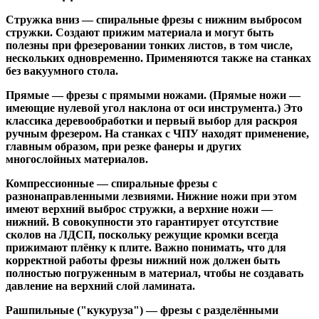
Стружка вниз
— спиральные фрезы с нижним выбросом
стружки. Создают прижим материала и могут быть
полезны при фрезеровании тонких листов, в том числе,
нескольких одновременно. Применяются также на станках
без вакуумного стола.
Прямые
— фрезы с прямыми ножами. (Прямые ножи —
имеющие нулевой угол наклона от оси инструмента.) Это
классика деревообработки и первый выбор для раскроя
ручным фрезером. На станках с ЧПУ находят применение,
главным образом, при резке фанеры и других
многослойных материалов.
Компрессионные
— спиральные фрезы с
разнонаправленными лезвиями. Нижние ножи при этом
имеют верхний выброс стружки, а верхние ножи —
нижний. В совокупности это гарантирует отсутствие
сколов на ЛДСП, поскольку режущие кромки всегда
прижимают плёнку к плите. Важно понимать, что для
корректной работы фрезы нижний нож должен быть
полностью погруженным в материал, чтобы не создавать
давление на верхний слой ламината.
Рашпильные ("кукуруза")
— фрезы с разделёнными