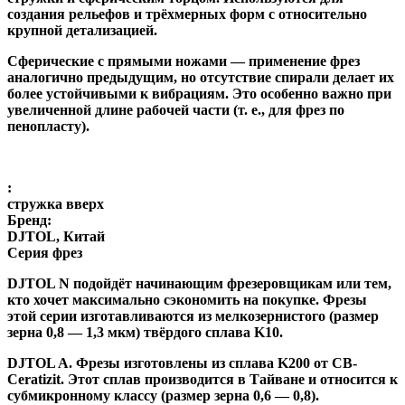
создания рельефов и трёхмерных форм с относительно
крупной детализацией.
Сферические с прямыми ножами
— применение фрез
аналогично предыдущим, но отсутствие спирали делает их
более устойчивыми к вибрациям. Это особенно важно при
увеличенной длине рабочей части (т. е., для фрез по
пенопласту).
:
стружка вверх
Бренд:
DJTOL, Китай
Серия фрез
DJTOL N
подойдёт начинающим фрезеровщикам или тем,
кто хочет максимально сэкономить на покупке. Фрезы
этой серии изготавливаются из мелкозернистого (размер
зерна 0,8 — 1,3 мкм) твёрдого сплава K10.
DJTOL A
.
Фрезы изготовлены из сплава K200 от CB-
Ceratizit. Этот сплав производится в Тайване и относится к
субмикронному классу (размер зерна 0,6 — 0,8).