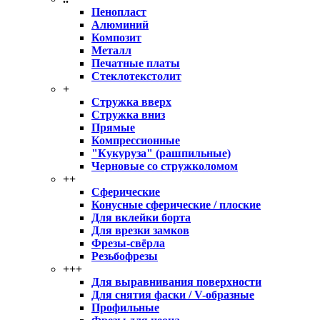
Пенопласт
Алюминий
Композит
Металл
Печатные платы
Стеклотекстолит
+
Стружка вверх
Стружка вниз
Прямые
Компрессионные
"Кукуруза" (рашпильные)
Черновые со стружколомом
++
Сферические
Конусные сферические / плоские
Для вклейки борта
Для врезки замков
Фрезы-свёрла
Резьбофрезы
+++
Для выравнивания поверхности
Для снятия фаски / V-образные
Профильные