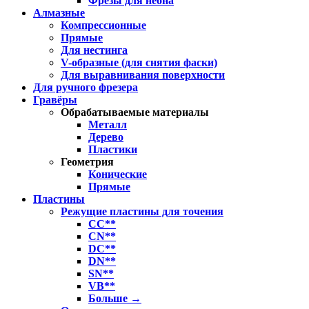
Фрезы для неона
Алмазные
Компрессионные
Прямые
Для нестинга
V-образные (для снятия фаски)
Для выравнивания поверхности
Для ручного фрезера
Гравёры
Обрабатываемые материалы
Металл
Дерево
Пластики
Геометрия
Конические
Прямые
Пластины
Режущие пластины для точения
CC**
CN**
DC**
DN**
SN**
VB**
Больше
→