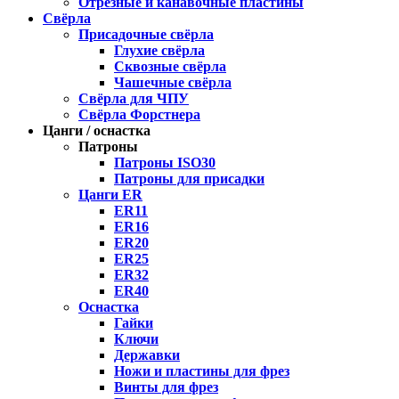
Отрезные и канавочные пластины
Свёрла
Присадочные свёрла
Глухие свёрла
Сквозные свёрла
Чашечные свёрла
Свёрла для ЧПУ
Свёрла Форстнера
Цанги / оснастка
Патроны
Патроны ISO30
Патроны для присадки
Цанги ER
ER11
ER16
ER20
ER25
ER32
ER40
Оснастка
Гайки
Ключи
Державки
Ножи и пластины для фрез
Винты для фрез