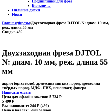
Подшипники для фрез
Больше
→
Пильные диски
Ножи
Главная
/
Фрезы
/
Двухзаходная фреза DJTOL N: диам. 10 мм,
реж. длина 55 мм
Скидка 4%
Двухзаходная фреза DJTOL
N: диам. 10 мм, реж. длина 55
мм
акрил (оргстекло), древесина мягких пород, древесина
твёрдых пород, МДФ, ПВХ, пенопласт, фанера
Написать отзыв
Цена для офлайн заказов:
5 734
Р
5 490
Р
Вы экономите:
244
Р
(
4
%)
Цена в баллах:
5490 баллов