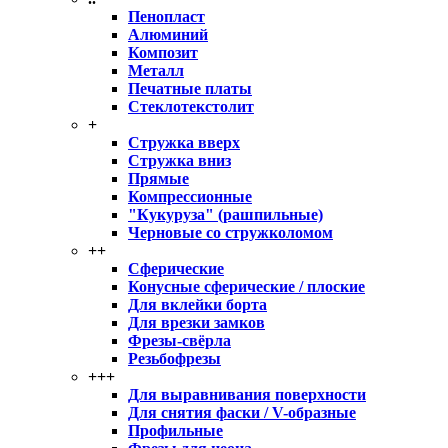
Пенопласт
Алюминий
Композит
Металл
Печатные платы
Стеклотекстолит
+
Стружка вверх
Стружка вниз
Прямые
Компрессионные
"Кукуруза" (рашпильные)
Черновые со стружколомом
++
Сферические
Конусные сферические / плоские
Для вклейки борта
Для врезки замков
Фрезы-свёрла
Резьбофрезы
+++
Для выравнивания поверхности
Для снятия фаски / V-образные
Профильные