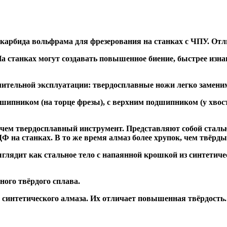
 карбида вольфрама для фрезерования на станках с ЧПУ. Отл
а станках могут создавать повышенное биение, быстрее и
ительной эксплуатации: твердосплавные ножи легко заменим
дшипником
(на торце фрезы),
с верхним подшипником
(у хвос
, чем твердосплавный инструмент. Представляют собой стальн
а станках. В то же время алмаз более хрупок, чем твёрдый 
глядит как стальное тело с напаянной крошкой из синтетиче
ого твёрдого сплава.
синтетического алмаза. Их отличает повышенная твёрдость.