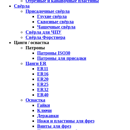
Отрезные и канавочные пластины
Свёрла
Присадочные свёрла
Глухие свёрла
Сквозные свёрла
Чашечные свёрла
Свёрла для ЧПУ
Свёрла Форстнера
Цанги / оснастка
Патроны
Патроны ISO30
Патроны для присадки
Цанги ER
ER11
ER16
ER20
ER25
ER32
ER40
Оснастка
Гайки
Ключи
Державки
Ножи и пластины для фрез
Винты для фрез