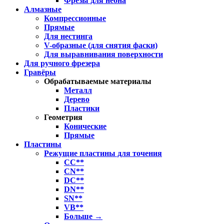
Фрезы для неона
Алмазные
Компрессионные
Прямые
Для нестинга
V-образные (для снятия фаски)
Для выравнивания поверхности
Для ручного фрезера
Гравёры
Обрабатываемые материалы
Металл
Дерево
Пластики
Геометрия
Конические
Прямые
Пластины
Режущие пластины для точения
CC**
CN**
DC**
DN**
SN**
VB**
Больше
→