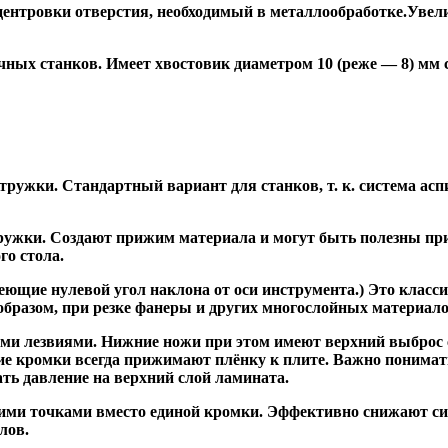
ентровки отверстия, необходимый в металлообработке.Увели
ных станков. Имеет хвостовик диаметром 10 (реже — 8) мм
ужки. Стандартный вариант для станков, т. к. система асп
жки. Создают прижим материала и могут быть полезны при ф
го стола.
ие нулевой угол наклона от оси инструмента.) Это класси
образом, при резке фанеры и других многослойных материало
и лезвиями. Нижние ножи при этом имеют верхний выброс с
ие кромки всегда прижимают плёнку к плите. Важно понимат
ть давление на верхний слой ламината.
и точками вместо единой кромки. Эффективно снижают сил
лов.