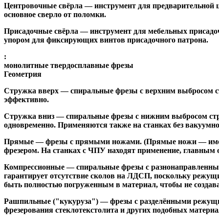
Центровочные свёрла
— инструмент для предварительной ц
основное сверло от поломки.
Присадочные свёрла
— инструмент для мебельных присадоч
упором для фиксирующих винтов присадочного патрона.
:
монолитные твердосплавные фрезы
Геометрия
Стружка вверх
— спиральные фрезы с верхним выбросом стр
эффективно.
Стружка вниз
— спиральные фрезы с нижним выбросом стру
одновременно. Применяются также на станках без вакуумно
Прямые
— фрезы с прямыми ножами. (Прямые ножи — имеющ
фрезером. На станках с ЧПУ находят применение, главным 
Компрессионные
— спиральные фрезы с разнонаправленным
гарантирует отсутствие сколов на ЛДСП, поскольку режущ
быть полностью погруженным в материал, чтобы не создава
Рашпильные ("кукуруза")
— фрезы с разделёнными режущим
фрезерования стеклотекстолита и других подобных материа