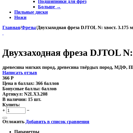
Подшипники для фрез
Больше
→
Пильные диски
Ножи
Главная
/
Фрезы
/
Двухзаходная фреза DJTOL N: хвост. 3.175 м
Двухзаходная фреза DJTOL N: х
древесина мягких пород, древесина твёрдых пород, МДФ, П
Написать отзыв
366
Р
Цена в баллах:
366 баллов
Бонусные баллы:
баллов
Артикул:
N2LX3.208
В наличии:
15 шт.
Купить:
+
−
Отложить
Добавить в список сравнения
Параметры