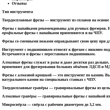
Отзывы
Тип инструмента
Твердосплавные фрезы
— инструмент из сплавов на основе
Ф
резы с напайками
рекомендованы для ручных фрезеров. Н
профильные
фрезы с напайками применяются и на ЧПУ.
Фрезы со сменными ножами
оправдывают свою цену при дл
Инструмент с подшипником относят к
фрезам с нижним по
Встречаются и
фрезы с переставным подшипником
.
Алмазные фрезы
служат в разы и даже десятки раз дольше
применяют для фрезерования больших объёмов ЛДСП и МДФ н
Фрезы с алмазной крошкой
— это инструмент по камню. Вы
натурального камня на специальных станках с ЧПУ.
Твердосплавные гравёры
— гравировальные фрезы из цельн
Алмазные гравёры
— гравировальные фрезы с напайкой из 
Микросвёрла
— свёрла с рабочим диаметром до 3,2 мм.