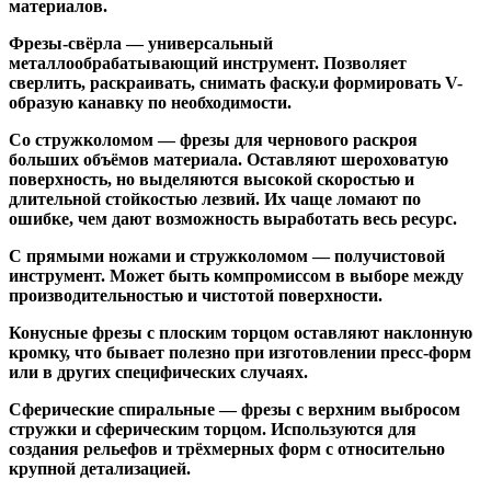
материалов.
Фрезы-свёрла
— универсальный
металлообрабатывающий инструмент. Позволяет
сверлить, раскраивать, снимать фаску.и формировать V-
образую канавку по необходимости.
Со стружколомом
— фрезы для чернового раскроя
больших объёмов материала. Оставляют шероховатую
поверхность, но выделяются высокой скоростью и
длительной стойкостью лезвий. Их чаще ломают по
ошибке, чем дают возможность выработать весь ресурс.
С прямыми ножами и стружколомом
— получистовой
инструмент. Может быть компромиссом в выборе между
производительностью и чистотой поверхности.
Конусные фрезы с плоским торцом
оставляют наклонную
кромку, что бывает полезно при изготовлении пресс-форм
или в других специфических случаях.
Сферические спиральные
— фрезы с верхним выбросом
стружки и сферическим торцом. Используются для
создания рельефов и трёхмерных форм с относительно
крупной детализацией.