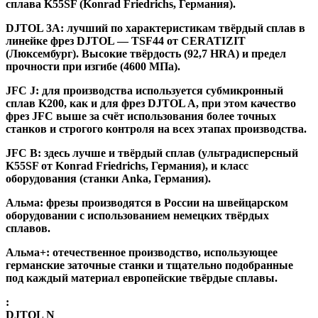
сплава K55SF (Konrad Friedrichs, Германия).
DJTOL 3A:
лучший по характеристикам твёрдый сплав в
линейке фрез DJTOL — TSF44 от CERATIZIT
(Люксембург). Высокие твёрдость (92,7 HRA) и предел
прочности при изгибе (4600 МПа).
JFC J
:
для производства используется субмикронный
сплав K200, как и для фрез DJTOL A, при этом качество
фрез JFC выше за счёт использования более точных
станков и строгого контроля на всех этапах производства.
JFC B:
здесь лучше и твёрдый сплав (ультрадисперсный
K55SF от Konrad Friedrichs, Германия), и класс
оборудования (станки Anka, Германия).
Альма
: фрезы производятся в России на швейцарском
оборудовании с использованием немецких твёрдых
сплавов.
Альма+
: отечественное производство, использующее
германские заточные станки и тщательно подобранные
под каждый материал европейские твёрдые сплавы.
:
DJTOL N