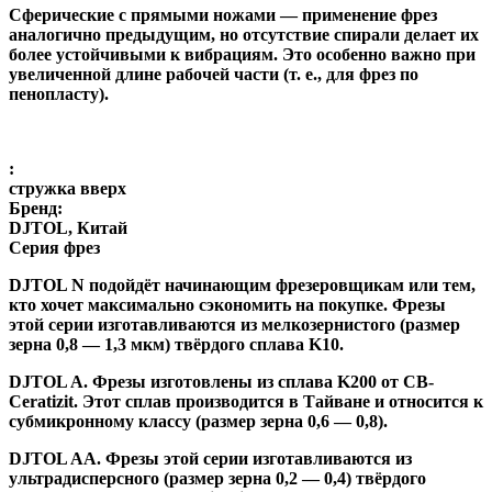
Сферические с прямыми ножами
— применение фрез
аналогично предыдущим, но отсутствие спирали делает их
более устойчивыми к вибрациям. Это особенно важно при
увеличенной длине рабочей части (т. е., для фрез по
пенопласту).
:
стружка вверх
Бренд:
DJTOL, Китай
Серия фрез
DJTOL N
подойдёт начинающим фрезеровщикам или тем,
кто хочет максимально сэкономить на покупке. Фрезы
этой серии изготавливаются из мелкозернистого (размер
зерна 0,8 — 1,3 мкм) твёрдого сплава K10.
DJTOL A
.
Фрезы изготовлены из сплава K200 от CB-
Ceratizit. Этот сплав производится в Тайване и относится к
субмикронному классу (размер зерна 0,6 — 0,8).
DJTOL AA.
Фрезы этой серии изготавливаются из
ультрадисперсного (размер зерна 0,2 — 0,4) твёрдого