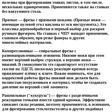
полезны при фрезеровании тонких листов, в том числе,
нескольких одновременно. Применяются также на станках
без вакуумного стола.
Прямые
— фрезы с прямыми ножами. (Прямые ножи —
имеющие нулевой угол наклона от оси инструмента.) Это
классика деревообработки и первый выбор для раскроя
ручным фрезером. На станках с ЧПУ находят применение,
главным образом, при резке фанеры и других
многослойных материалов.
Компрессионные
— спиральные фрезы с
разнонаправленными лезвиями. Нижние ножи при этом
имеют верхний выброс стружки, а верхние ножи —
нижний. В совокупности это гарантирует отсутствие
сколов на ЛДСП, поскольку режущие кромки всегда
прижимают плёнку к плите. Важно понимать, что для
корректной работы фрезы нижний нож должен быть
полностью погруженным в материал, чтобы не создавать
давление на верхний слой ламината.
Рашпильные ("кукуруза")
— фрезы с разделёнными
режущими точками вместо единой кромки. Эффективно
снижают силы резания, поэтому применяются, в основном,
для фрезерования стеклотекстолита и других подобных