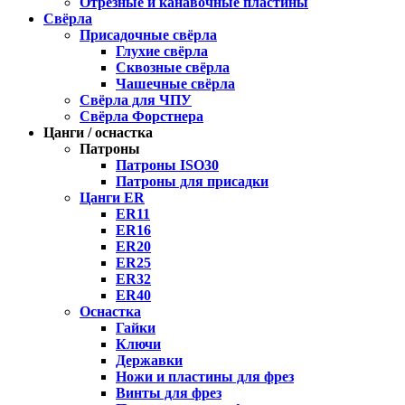
Отрезные и канавочные пластины
Свёрла
Присадочные свёрла
Глухие свёрла
Сквозные свёрла
Чашечные свёрла
Свёрла для ЧПУ
Свёрла Форстнера
Цанги / оснастка
Патроны
Патроны ISO30
Патроны для присадки
Цанги ER
ER11
ER16
ER20
ER25
ER32
ER40
Оснастка
Гайки
Ключи
Державки
Ножи и пластины для фрез
Винты для фрез