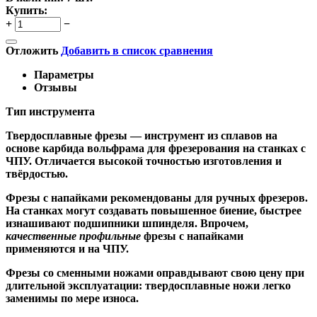
Купить:
+
−
Отложить
Добавить в список сравнения
Параметры
Отзывы
Тип инструмента
Твердосплавные фрезы
— инструмент из сплавов на
основе карбида вольфрама для фрезерования на станках с
ЧПУ. Отличается высокой точностью изготовления и
твёрдостью.
Ф
резы с напайками
рекомендованы для ручных фрезеров.
На станках могут создавать повышенное биение, быстрее
изнашивают подшипники шпинделя. Впрочем,
качественные
профильные
фрезы с напайками
применяются и на ЧПУ.
Фрезы со сменными ножами
оправдывают свою цену при
длительной эксплуатации: твердосплавные ножи легко
заменимы по мере износа.