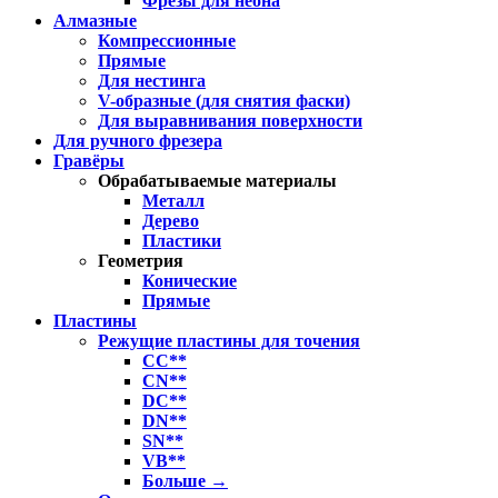
Фрезы для неона
Алмазные
Компрессионные
Прямые
Для нестинга
V-образные (для снятия фаски)
Для выравнивания поверхности
Для ручного фрезера
Гравёры
Обрабатываемые материалы
Металл
Дерево
Пластики
Геометрия
Конические
Прямые
Пластины
Режущие пластины для точения
CC**
CN**
DC**
DN**
SN**
VB**
Больше
→