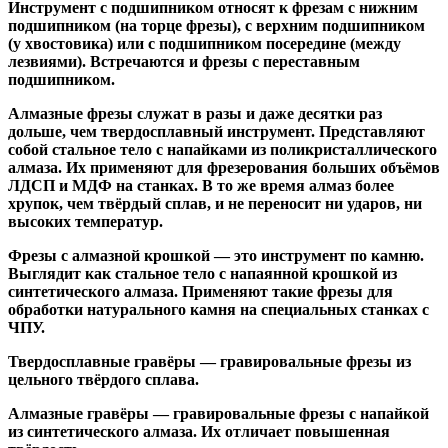
Инструмент с подшипником относят к
фрезам с нижним
подшипником
(на торце фрезы),
с верхним подшипником
(у хвостовика) или
с подшипником посередине
(между
лезвиями). Встречаются и
фрезы с переставным
подшипником
.
Алмазные фрезы
служат в разы и даже десятки раз
дольше, чем твердосплавный инструмент. Представляют
собой стальное тело с напайками из поликристаллического
алмаза. Их применяют для фрезерования больших объёмов
ЛДСП и МДФ на станках. В то же время алмаз более
хрупок, чем твёрдый сплав, и не переносит ни ударов, ни
высоких температур.
Фрезы с алмазной крошкой
— это инструмент по камню.
Выглядит как стальное тело с напаянной крошкой из
синтетического алмаза. Применяют такие фрезы для
обработки натурального камня на специальных станках с
ЧПУ.
Твердосплавные гравёры
— гравировальные фрезы из
цельного твёрдого сплава.
Алмазные гравёры
— гравировальные фрезы с напайкой
из синтетического алмаза. Их отличает повышенная