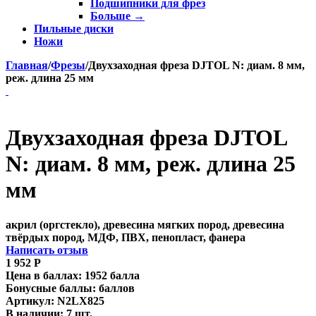
Подшипники для фрез
Больше
→
Пильные диски
Ножи
Главная
/
Фрезы
/
Двухзаходная фреза DJTOL N: диам. 8 мм,
реж. длина 25 мм
Двухзаходная фреза DJTOL
N: диам. 8 мм, реж. длина 25
мм
акрил (оргстекло), древесина мягких пород, древесина
твёрдых пород, МДФ, ПВХ, пенопласт, фанера
Написать отзыв
1 952
Р
Цена в баллах:
1952 балла
Бонусные баллы:
баллов
Артикул:
N2LX825
В наличии:
7 шт.