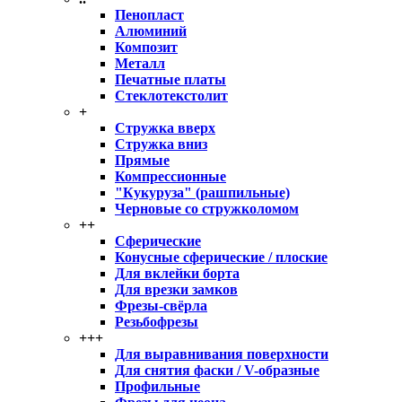
Пенопласт
Алюминий
Композит
Металл
Печатные платы
Стеклотекстолит
+
Стружка вверх
Стружка вниз
Прямые
Компрессионные
"Кукуруза" (рашпильные)
Черновые со стружколомом
++
Сферические
Конусные сферические / плоские
Для вклейки борта
Для врезки замков
Фрезы-свёрла
Резьбофрезы
+++
Для выравнивания поверхности
Для снятия фаски / V-образные
Профильные