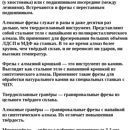
(у хвостовика) или
с подшипником посередине
(между
лезвиями). Встречаются и
фрезы с переставным
подшипником
.
Алмазные фрезы
служат в разы и даже десятки раз
дольше, чем твердосплавный инструмент. Представляют
собой стальное тело с напайками из поликристаллического
алмаза. Их применяют для фрезерования больших объёмов
ЛДСП и МДФ на станках. В то же время алмаз более
хрупок, чем твёрдый сплав, и не переносит ни ударов, ни
высоких температур.
Фрезы с алмазной крошкой
— это инструмент по камню.
Выглядит как стальное тело с напаянной крошкой из
синтетического алмаза. Применяют такие фрезы для
обработки натурального камня на специальных станках с
ЧПУ.
Твердосплавные гравёры
— гравировальные фрезы из
цельного твёрдого сплава.
Алмазные гравёры
— гравировальные фрезы с напайкой
из синтетического алмаза. Их отличает повышенная
твёрдость.
Микросвёрла
— свёрла с рабочим диаметром до 3,2 мм.