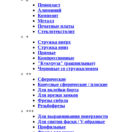
Пенопласт
Алюминий
Композит
Металл
Печатные платы
Стеклотекстолит
+
Стружка вверх
Стружка вниз
Прямые
Компрессионные
"Кукуруза" (рашпильные)
Черновые со стружколомом
++
Сферические
Конусные сферические / плоские
Для вклейки борта
Для врезки замков
Фрезы-свёрла
Резьбофрезы
+++
Для выравнивания поверхности
Для снятия фаски / V-образные
Профильные