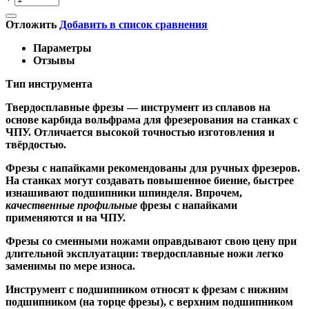
Отложить
Добавить в список сравнения
Параметры
Отзывы
Тип инструмента
Твердосплавные фрезы
— инструмент из сплавов на
основе карбида вольфрама для фрезерования на станках с
ЧПУ. Отличается высокой точностью изготовления и
твёрдостью.
Ф
резы с напайками
рекомендованы для ручных фрезеров.
На станках могут создавать повышенное биение, быстрее
изнашивают подшипники шпинделя. Впрочем,
качественные
профильные
фрезы с напайками
применяются и на ЧПУ.
Фрезы со сменными ножами
оправдывают свою цену при
длительной эксплуатации: твердосплавные ножи легко
заменимы по мере износа.
Инструмент с подшипником относят к
фрезам с нижним
подшипником
(на торце фрезы),
с верхним подшипником