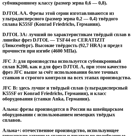
субмикронному классу (размер зерна 0,6 — 0,8).
DJTOL AA.
Фрезы этой серии изготавливаются из
ультрадисперсного (размер зерна 0,2 — 0,4) твёрдого
сплава K55SF (Konrad Friedrichs, Германия).
DJTOL 3A:
лучший по характеристикам твёрдый сплав в
линейке фрез DJTOL — TSF44 от CERATIZIT
(Люксембург). Высокие твёрдость (92,7 HRA) и предел
прочности при изгибе (4600 МПа).
JFC J
:
для производства используется субмикронный
сплав K200, как и для фрез DJTOL A, при этом качество
фрез JFC выше за счёт использования более точных
станков и строгого контроля на всех этапах производства.
JFC B:
здесь лучше и твёрдый сплав (ультрадисперсный
K55SF от Konrad Friedrichs, Германия), и класс
оборудования (станки Anka, Германия).
Альма
: фрезы производятся в России на швейцарском
оборудовании с использованием немецких твёрдых
сплавов.
Альма+
: отечественное производство, использующее
германские заточные станки и тщательно подобранные