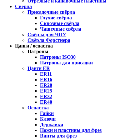
Отрезные и канавочные пластины
Свёрла
Присадочные свёрла
Глухие свёрла
Сквозные свёрла
Чашечные свёрла
Свёрла для ЧПУ
Свёрла Форстнера
Цанги / оснастка
Патроны
Патроны ISO30
Патроны для присадки
Цанги ER
ER11
ER16
ER20
ER25
ER32
ER40
Оснастка
Гайки
Ключи
Державки
Ножи и пластины для фрез
Винты для фрез