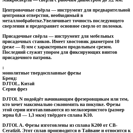
Центровочные свёрла
— инструмент для предварительной
центровки отверстия, необходимый в
металлообработке.Увеличивает точность последующего
сверления и предохраняет основное сверло от поломки.
Присадочные свёрла
— инструмент для мебельных
присадочных станков. Имеет хвостовик диаметром 10
(реже — 8) мм с характерным продольным срезом.
Последний служит упором для фиксирующих винтов
присадочного патрона.
:
монолитные твердосплавные фрезы
Бренд:
DJTOL, Китай
Серия фрез
DJTOL N
подойдёт начинающим фрезеровщикам или тем,
кто хочет максимально сэкономить на покупке. Фрезы
этой серии изготавливаются из мелкозернистого (размер
зерна 0,8 — 1,3 мкм) твёрдого сплава K10.
DJTOL A
.
Фрезы изготовлены из сплава K200 от CB-
Ceratizit. Этот сплав производится в Тайване и относится к