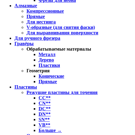
Фрезы для неона
Алмазные
Компрессионные
Прямые
Для нестинга
V-образные (для снятия фаски)
Для выравнивания поверхности
Для ручного фрезера
Гравёры
Обрабатываемые материалы
Металл
Дерево
Пластики
Геометрия
Конические
Прямые
Пластины
Режущие пластины для точения
CC**
CN**
DC**
DN**
SN**
VB**
Больше
→