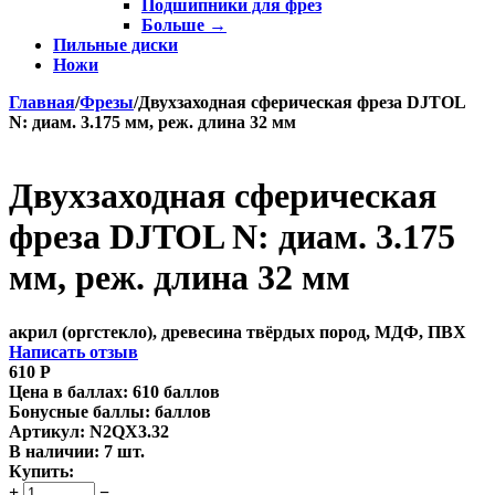
Подшипники для фрез
Больше
→
Пильные диски
Ножи
Главная
/
Фрезы
/
Двухзаходная сферическая фреза DJTOL
N: диам. 3.175 мм, реж. длина 32 мм
Двухзаходная сферическая
фреза DJTOL N: диам. 3.175
мм, реж. длина 32 мм
акрил (оргстекло), древесина твёрдых пород, МДФ, ПВХ
Написать отзыв
610
Р
Цена в баллах:
610 баллов
Бонусные баллы:
баллов
Артикул:
N2QX3.32
В наличии:
7 шт.
Купить:
+
−