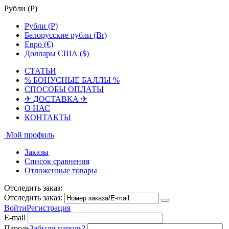
Рубли (
Р
)
Рубли (
Р
)
Белорусские рубли (Br)
Евро (€)
Доллары США ($)
СТАТЬИ
% БОНУСНЫЕ БАЛЛЫ %
СПОСОБЫ ОПЛАТЫ
✈ ДОСТАВКА ✈
О НАС
КОНТАКТЫ
Мой профиль
Заказы
Список сравнения
Отложенные товары
Отследить заказ:
Отследить заказ:
Войти
Регистрация
E-mail
Пароль
Забыли пароль?