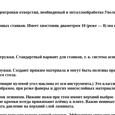
ентровки отверстия, необходимый в металлообработке.Увели
ных станков. Имеет хвостовик диаметром 10 (реже — 8) мм
ужки. Стандартный вариант для станков, т. к. система асп
жки. Создают прижим материала и могут быть полезны при ф
го стола.
ие нулевой угол наклона от оси инструмента.) Это класси
образом, при резке фанеры и других многослойных материало
и лезвиями. Нижние ножи при этом имеют верхний выброс с
ие кромки всегда прижимают плёнку к плите. Важно понимат
ть давление на верхний слой ламината.
и точками вместо единой кромки. Эффективно снижают сил