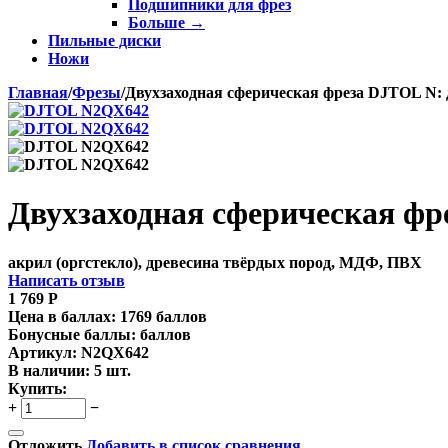
Подшипники для фрез
Больше
→
Пильные диски
Ножи
Главная
/
Фрезы
/
Двухзаходная сферическая фреза DJTOL N: д
Двухзаходная сферическая фре
акрил (оргстекло), древесина твёрдых пород, МДФ, ПВХ
Написать отзыв
1 769
Р
Цена в баллах:
1769 баллов
Бонусные баллы:
баллов
Артикул:
N2QX642
В наличии:
5 шт.
Купить:
+
−
Отложить
Добавить в список сравнения