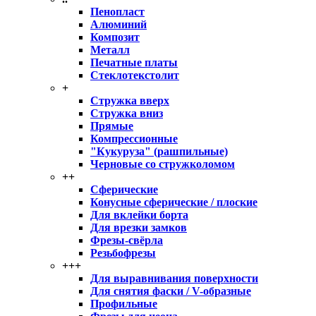
Пенопласт
Алюминий
Композит
Металл
Печатные платы
Стеклотекстолит
+
Стружка вверх
Стружка вниз
Прямые
Компрессионные
"Кукуруза" (рашпильные)
Черновые со стружколомом
++
Сферические
Конусные сферические / плоские
Для вклейки борта
Для врезки замков
Фрезы-свёрла
Резьбофрезы
+++
Для выравнивания поверхности
Для снятия фаски / V-образные
Профильные