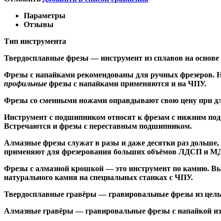
Параметры
Отзывы
Тип инструмента
Твердосплавные фрезы
— инструмент из сплавов на основе
Ф
резы с напайками
рекомендованы для ручных фрезеров. Н
профильные
фрезы с напайками применяются и на ЧПУ.
Фрезы со сменными ножами
оправдывают свою цену при дл
Инструмент с подшипником относят к
фрезам с нижним по
Встречаются и
фрезы с переставным подшипником
.
Алмазные фрезы
служат в разы и даже десятки раз дольше
применяют для фрезерования больших объёмов ЛДСП и МДФ н
Фрезы с алмазной крошкой
— это инструмент по камню. Вы
натурального камня на специальных станках с ЧПУ.
Твердосплавные гравёры
— гравировальные фрезы из цельн
Алмазные гравёры
— гравировальные фрезы с напайкой из 