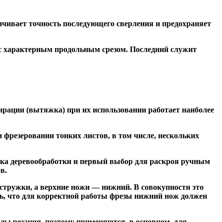
чивает точность последующего сверления и предохраняет
 с характерным продольным срезом. Последний служит
ирации (вытяжка) при их использовании работает наиболее
резеровании тонких листов, в том числе, нескольких
ка деревообработки и первый выбор для раскроя ручным
в.
тружки, а верхние ножи — нижний. В совокупности это
ь, что для корректной работы фрезы нижний нож должен
ы резания, поэтому применяются, в основном, для