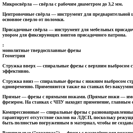
Микросвёрла
— свёрла с рабочим диаметром до 3,2 мм.
Центровочные свёрла
— инструмент для предварительной ц
основное сверло от поломки.
Присадочные свёрла
— инструмент для мебельных присадоч
упором для фиксирующих винтов присадочного патрона.
:
монолитные твердосплавные фрезы
Геометрия
Стружка вверх
— спиральные фрезы с верхним выбросом стр
эффективно.
Стружка вниз
— спиральные фрезы с нижним выбросом стру
одновременно. Применяются также на станках без вакуумно
Прямые
— фрезы с прямыми ножами. (Прямые ножи — имеющ
фрезером. На станках с ЧПУ находят применение, главным 
Компрессионные
— спиральные фрезы с разнонаправленным
гарантирует отсутствие сколов на ЛДСП, поскольку режущ
быть полностью погруженным в материал, чтобы не создава
Рашпильные ("кукуруза")
— фрезы с разделёнными режущим