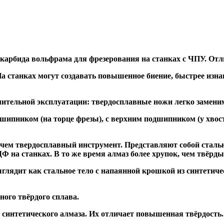
 карбида вольфрама для фрезерования на станках с ЧПУ. Отл
а станках могут создавать повышенное биение, быстрее и
ительной эксплуатации: твердосплавные ножи легко заменим
дшипником
(на торце фрезы),
с верхним подшипником
(у хвос
, чем твердосплавный инструмент. Представляют собой стальн
а станках. В то же время алмаз более хрупок, чем твёрдый 
глядит как стальное тело с напаянной крошкой из синтетиче
ого твёрдого сплава.
синтетического алмаза. Их отличает повышенная твёрдость.