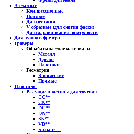
Фрезы для неона
Алмазные
Компрессионные
Прямые
Для нестинга
V-образные (для снятия фаски)
Для выравнивания поверхности
Для ручного фрезера
Гравёры
Обрабатываемые материалы
Металл
Дерево
Пластики
Геометрия
Конические
Прямые
Пластины
Режущие пластины для точения
CC**
CN**
DC**
DN**
SN**
VB**
Больше
→