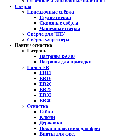
Отрезные и канавочные пластины
Свёрла
Присадочные свёрла
Глухие свёрла
Сквозные свёрла
Чашечные свёрла
Свёрла для ЧПУ
Свёрла Форстнера
Цанги / оснастка
Патроны
Патроны ISO30
Патроны для присадки
Цанги ER
ER11
ER16
ER20
ER25
ER32
ER40
Оснастка
Гайки
Ключи
Державки
Ножи и пластины для фрез
Винты для фрез