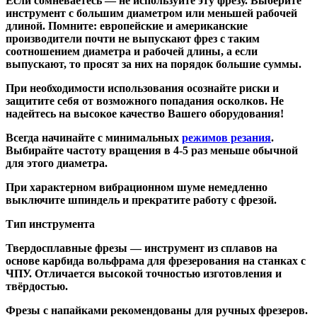
Если сомневаетесь — не используйте эту фрезу. Выберите
инструмент с большим диаметром или меньшей рабочей
длиной. Помните: европейские и американские
производители почти не выпускают фрез с таким
соотношением диаметра и рабочей длины, а если
выпускают, то просят за них на порядок большие суммы.
При необходимости использования осознайте риски и
защитите себя от возможного попадания осколков. Не
надейтесь на высокое качество Вашего оборудования!
Всегда начинайте с минимальных
режимов резания
.
Выбирайте частоту вращения в 4-5 раз меньше обычной
для этого диаметра.
При характерном вибрационном шуме немедленно
выключите шпиндель и прекратите работу с фрезой.
Тип инструмента
Твердосплавные фрезы
— инструмент из сплавов на
основе карбида вольфрама для фрезерования на станках с
ЧПУ. Отличается высокой точностью изготовления и
твёрдостью.
Ф
резы с напайками
рекомендованы для ручных фрезеров.