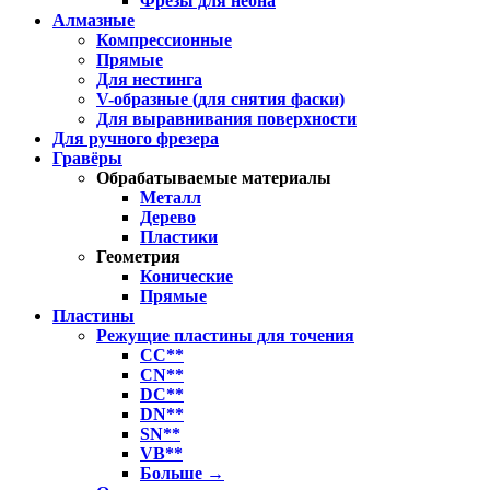
Фрезы для неона
Алмазные
Компрессионные
Прямые
Для нестинга
V-образные (для снятия фаски)
Для выравнивания поверхности
Для ручного фрезера
Гравёры
Обрабатываемые материалы
Металл
Дерево
Пластики
Геометрия
Конические
Прямые
Пластины
Режущие пластины для точения
CC**
CN**
DC**
DN**
SN**
VB**
Больше
→