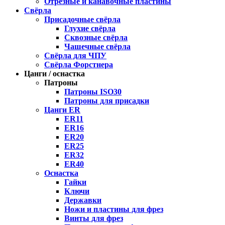
Отрезные и канавочные пластины
Свёрла
Присадочные свёрла
Глухие свёрла
Сквозные свёрла
Чашечные свёрла
Свёрла для ЧПУ
Свёрла Форстнера
Цанги / оснастка
Патроны
Патроны ISO30
Патроны для присадки
Цанги ER
ER11
ER16
ER20
ER25
ER32
ER40
Оснастка
Гайки
Ключи
Державки
Ножи и пластины для фрез
Винты для фрез