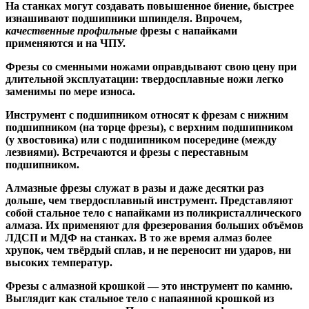
На станках могут создавать повышенное биение, быстрее
изнашивают подшипники шпинделя. Впрочем,
качественные
профильные
фрезы с напайками
применяются и на ЧПУ.
Фрезы со сменными ножами
оправдывают свою цену при
длительной эксплуатации: твердосплавные ножи легко
заменимы по мере износа.
Инструмент с подшипником относят к
фрезам с нижним
подшипником
(на торце фрезы),
с верхним подшипником
(у хвостовика) или
с подшипником посередине
(между
лезвиями). Встречаются и
фрезы с переставным
подшипником
.
Алмазные фрезы
служат в разы и даже десятки раз
дольше, чем твердосплавный инструмент. Представляют
собой стальное тело с напайками из поликристаллического
алмаза. Их применяют для фрезерования больших объёмов
ЛДСП и МДФ на станках. В то же время алмаз более
хрупок, чем твёрдый сплав, и не переносит ни ударов, ни
высоких температур.
Фрезы с алмазной крошкой
— это инструмент по камню.
Выглядит как стальное тело с напаянной крошкой из