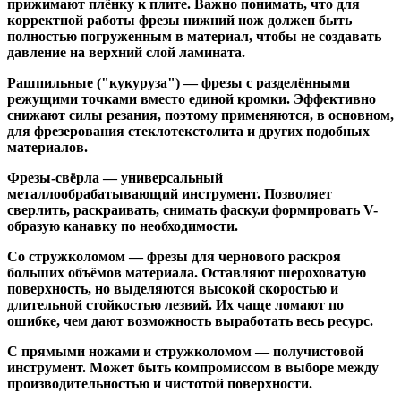
прижимают плёнку к плите. Важно понимать, что для
корректной работы фрезы нижний нож должен быть
полностью погруженным в материал, чтобы не создавать
давление на верхний слой ламината.
Рашпильные ("кукуруза")
— фрезы с разделёнными
режущими точками вместо единой кромки. Эффективно
снижают силы резания, поэтому применяются, в основном,
для фрезерования стеклотекстолита и других подобных
материалов.
Фрезы-свёрла
— универсальный
металлообрабатывающий инструмент. Позволяет
сверлить, раскраивать, снимать фаску.и формировать V-
образую канавку по необходимости.
Со стружколомом
— фрезы для чернового раскроя
больших объёмов материала. Оставляют шероховатую
поверхность, но выделяются высокой скоростью и
длительной стойкостью лезвий. Их чаще ломают по
ошибке, чем дают возможность выработать весь ресурс.
С прямыми ножами и стружколомом
— получистовой
инструмент. Может быть компромиссом в выборе между
производительностью и чистотой поверхности.