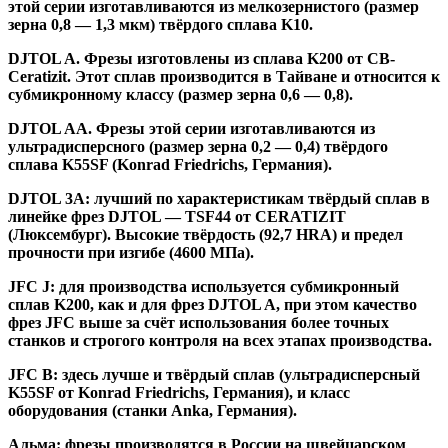
этой серии изготавливаются из мелкозернистого (размер
зерна 0,8 — 1,3 мкм) твёрдого сплава K10.
DJTOL A
.
Фрезы изготовлены из сплава K200 от CB-
Ceratizit. Этот сплав производится в Тайване и относится к
субмикронному классу (размер зерна 0,6 — 0,8).
DJTOL AA.
Фрезы этой серии изготавливаются из
ультрадисперсного (размер зерна 0,2 — 0,4) твёрдого
сплава K55SF (Konrad Friedrichs, Германия).
DJTOL 3A:
лучший по характеристикам твёрдый сплав в
линейке фрез DJTOL — TSF44 от CERATIZIT
(Люксембург). Высокие твёрдость (92,7 HRA) и предел
прочности при изгибе (4600 МПа).
JFC J
:
для производства используется субмикронный
сплав K200, как и для фрез DJTOL A, при этом качество
фрез JFC выше за счёт использования более точных
станков и строгого контроля на всех этапах производства.
JFC B:
здесь лучше и твёрдый сплав (ультрадисперсный
K55SF от Konrad Friedrichs, Германия), и класс
оборудования (станки Anka, Германия).
Альма
: фрезы производятся в России на швейцарском