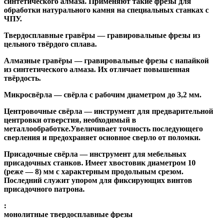
синтетического алмаза. Применяют такие фрезы для
обработки натурального камня на специальных станках с
ЧПУ.
Твердосплавные гравёры
— гравировальные фрезы из
цельного твёрдого сплава.
Алмазные гравёры
— гравировальные фрезы с напайкой
из синтетического алмаза. Их отличает повышенная
твёрдость.
Микросвёрла
— свёрла с рабочим диаметром до 3,2 мм.
Центровочные свёрла
— инструмент для предварительной
центровки отверстия, необходимый в
металлообработке.Увеличивает точность последующего
сверления и предохраняет основное сверло от поломки.
Присадочные свёрла
— инструмент для мебельных
присадочных станков. Имеет хвостовик диаметром 10
(реже — 8) мм с характерным продольным срезом.
Последний служит упором для фиксирующих винтов
присадочного патрона.
:
монолитные твердосплавные фрезы