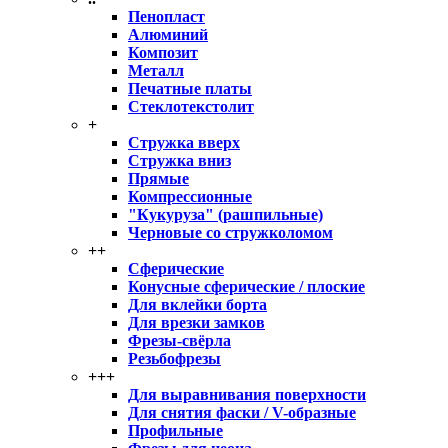
Пенопласт
Алюминий
Композит
Металл
Печатные платы
Стеклотекстолит
+
Стружка вверх
Стружка вниз
Прямые
Компрессионные
"Кукуруза" (рашпильные)
Черновые со стружколомом
++
Сферические
Конусные сферические / плоские
Для вклейки борта
Для врезки замков
Фрезы-свёрла
Резьбофрезы
+++
Для выравнивания поверхности
Для снятия фаски / V-образные
Профильные