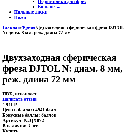
Подшипники для фрез
Больше
→
Пильные диски
Ножи
Главная
/
Фрезы
/
Двухзаходная сферическая фреза DJTOL
N: диам. 8 мм, реж. длина 72 мм
Двухзаходная сферическая
фреза DJTOL N: диам. 8 мм,
реж. длина 72 мм
ПВХ, пенопласт
Написать отзыв
4 941
Р
Цена в баллах:
4941 балл
Бонусные баллы:
баллов
Артикул:
N2QX872
В наличии:
3 шт.
Купить: