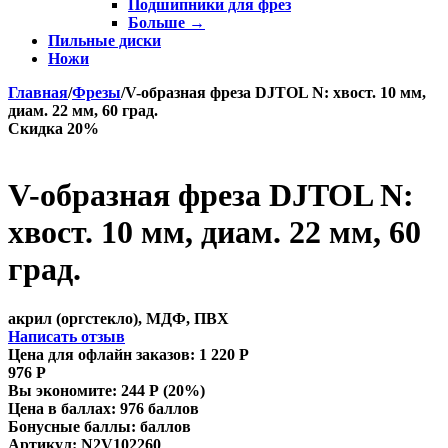
Подшипники для фрез
Больше
→
Пильные диски
Ножи
Главная
/
Фрезы
/
V-образная фреза DJTOL N: хвост. 10 мм,
диам. 22 мм, 60 град.
Скидка 20%
V-образная фреза DJTOL N:
хвост. 10 мм, диам. 22 мм, 60
град.
акрил (оргстекло), МДФ, ПВХ
Написать отзыв
Цена для офлайн заказов:
1 220
Р
976
Р
Вы экономите:
244
Р
(
20
%)
Цена в баллах:
976 баллов
Бонусные баллы:
баллов
Артикул:
N2V102260