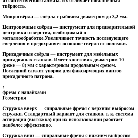
из синтетического алмаза. Их отличает повышенная
твёрдость.
Микросвёрла
— свёрла с рабочим диаметром до 3,2 мм.
Центровочные свёрла
— инструмент для предварительной
центровки отверстия, необходимый в
металлообработке.Увеличивает точность последующего
сверления и предохраняет основное сверло от поломки.
Присадочные свёрла
— инструмент для мебельных
присадочных станков. Имеет хвостовик диаметром 10
(реже — 8) мм с характерным продольным срезом.
Последний служит упором для фиксирующих винтов
присадочного патрона.
:
фрезы с напайками
Геометрия
Стружка вверх
— спиральные фрезы с верхним выбросом
стружки. Стандартный вариант для станков, т. к. система
аспирации (вытяжка) при их использовании работает
наиболее эффективно.
Стружка вниз
— спиральные фрезы с нижним выбросом