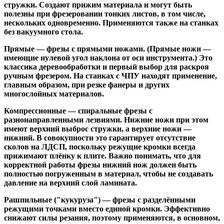
стружки. Создают прижим материала и могут быть
полезны при фрезеровании тонких листов, в том числе,
нескольких одновременно. Применяются также на станках
без вакуумного стола.
Прямые
— фрезы с прямыми ножами. (Прямые ножи —
имеющие нулевой угол наклона от оси инструмента.) Это
классика деревообработки и первый выбор для раскроя
ручным фрезером. На станках с ЧПУ находят применение,
главным образом, при резке фанеры и других
многослойных материалов.
Компрессионные
— спиральные фрезы с
разнонаправленными лезвиями. Нижние ножи при этом
имеют верхний выброс стружки, а верхние ножи —
нижний. В совокупности это гарантирует отсутствие
сколов на ЛДСП, поскольку режущие кромки всегда
прижимают плёнку к плите. Важно понимать, что для
корректной работы фрезы нижний нож должен быть
полностью погруженным в материал, чтобы не создавать
давление на верхний слой ламината.
Рашпильные ("кукуруза")
— фрезы с разделёнными
режущими точками вместо единой кромки. Эффективно
снижают силы резания, поэтому применяются, в основном,