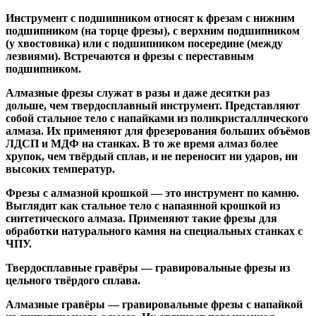
Инструмент с подшипником относят к
фрезам с нижним
подшипником
(на торце фрезы),
с верхним подшипником
(у хвостовика) или
с подшипником посередине
(между
лезвиями). Встречаются и
фрезы с переставным
подшипником
.
Алмазные фрезы
служат в разы и даже десятки раз
дольше, чем твердосплавный инструмент. Представляют
собой стальное тело с напайками из поликристаллического
алмаза. Их применяют для фрезерования больших объёмов
ЛДСП и МДФ на станках. В то же время алмаз более
хрупок, чем твёрдый сплав, и не переносит ни ударов, ни
высоких температур.
Фрезы с алмазной крошкой
— это инструмент по камню.
Выглядит как стальное тело с напаянной крошкой из
синтетического алмаза. Применяют такие фрезы для
обработки натурального камня на специальных станках с
ЧПУ.
Твердосплавные гравёры
— гравировальные фрезы из
цельного твёрдого сплава.
Алмазные гравёры
— гравировальные фрезы с напайкой