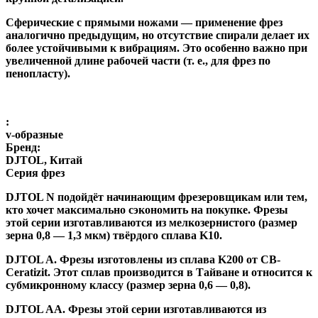
Сферические с прямыми ножами
— применение фрез
аналогично предыдущим, но отсутствие спирали делает их
более устойчивыми к вибрациям. Это особенно важно при
увеличенной длине рабочей части (т. е., для фрез по
пенопласту).
:
v-образные
Бренд:
DJTOL, Китай
Серия фрез
DJTOL N
подойдёт начинающим фрезеровщикам или тем,
кто хочет максимально сэкономить на покупке. Фрезы
этой серии изготавливаются из мелкозернистого (размер
зерна 0,8 — 1,3 мкм) твёрдого сплава K10.
DJTOL A
.
Фрезы изготовлены из сплава K200 от CB-
Ceratizit. Этот сплав производится в Тайване и относится к
субмикронному классу (размер зерна 0,6 — 0,8).
DJTOL AA.
Фрезы этой серии изготавливаются из