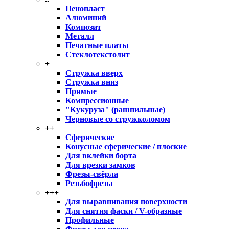
Пенопласт
Алюминий
Композит
Металл
Печатные платы
Стеклотекстолит
+
Стружка вверх
Стружка вниз
Прямые
Компрессионные
"Кукуруза" (рашпильные)
Черновые со стружколомом
++
Сферические
Конусные сферические / плоские
Для вклейки борта
Для врезки замков
Фрезы-свёрла
Резьбофрезы
+++
Для выравнивания поверхности
Для снятия фаски / V-образные
Профильные