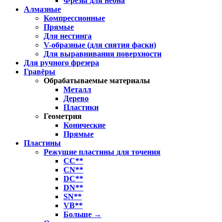
Фрезы для неона
Алмазные
Компрессионные
Прямые
Для нестинга
V-образные (для снятия фаски)
Для выравнивания поверхности
Для ручного фрезера
Гравёры
Обрабатываемые материалы
Металл
Дерево
Пластики
Геометрия
Конические
Прямые
Пластины
Режущие пластины для точения
CC**
CN**
DC**
DN**
SN**
VB**
Больше
→