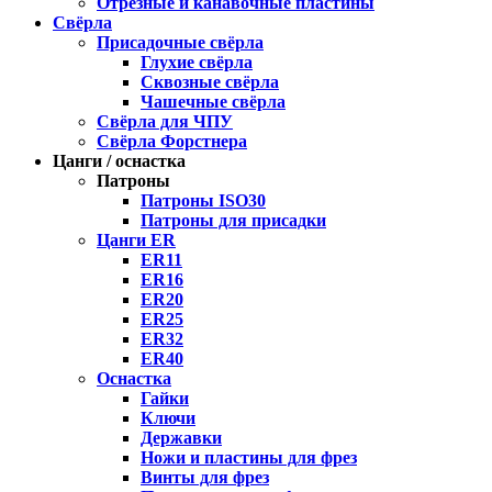
Отрезные и канавочные пластины
Свёрла
Присадочные свёрла
Глухие свёрла
Сквозные свёрла
Чашечные свёрла
Свёрла для ЧПУ
Свёрла Форстнера
Цанги / оснастка
Патроны
Патроны ISO30
Патроны для присадки
Цанги ER
ER11
ER16
ER20
ER25
ER32
ER40
Оснастка
Гайки
Ключи
Державки
Ножи и пластины для фрез
Винты для фрез