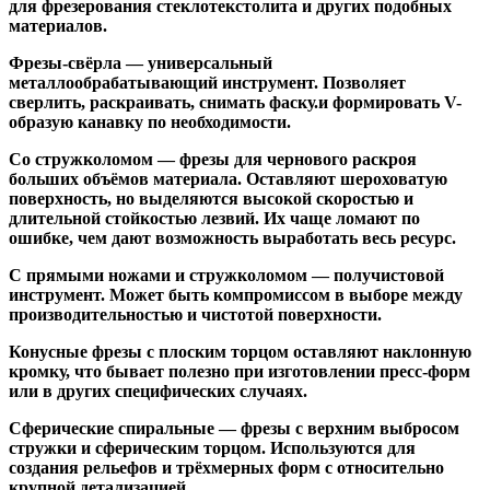
для фрезерования стеклотекстолита и других подобных
материалов.
Фрезы-свёрла
— универсальный
металлообрабатывающий инструмент. Позволяет
сверлить, раскраивать, снимать фаску.и формировать V-
образую канавку по необходимости.
Со стружколомом
— фрезы для чернового раскроя
больших объёмов материала. Оставляют шероховатую
поверхность, но выделяются высокой скоростью и
длительной стойкостью лезвий. Их чаще ломают по
ошибке, чем дают возможность выработать весь ресурс.
С прямыми ножами и стружколомом
— получистовой
инструмент. Может быть компромиссом в выборе между
производительностью и чистотой поверхности.
Конусные фрезы с плоским торцом
оставляют наклонную
кромку, что бывает полезно при изготовлении пресс-форм
или в других специфических случаях.
Сферические спиральные
— фрезы с верхним выбросом
стружки и сферическим торцом. Используются для
создания рельефов и трёхмерных форм с относительно
крупной детализацией.