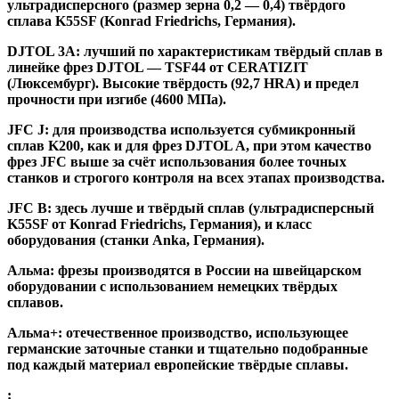
ультрадисперсного (размер зерна 0,2 — 0,4) твёрдого
сплава K55SF (Konrad Friedrichs, Германия).
DJTOL 3A:
лучший по характеристикам твёрдый сплав в
линейке фрез DJTOL — TSF44 от CERATIZIT
(Люксембург). Высокие твёрдость (92,7 HRA) и предел
прочности при изгибе (4600 МПа).
JFC J
:
для производства используется субмикронный
сплав K200, как и для фрез DJTOL A, при этом качество
фрез JFC выше за счёт использования более точных
станков и строгого контроля на всех этапах производства.
JFC B:
здесь лучше и твёрдый сплав (ультрадисперсный
K55SF от Konrad Friedrichs, Германия), и класс
оборудования (станки Anka, Германия).
Альма
: фрезы производятся в России на швейцарском
оборудовании с использованием немецких твёрдых
сплавов.
Альма+
: отечественное производство, использующее
германские заточные станки и тщательно подобранные
под каждый материал европейские твёрдые сплавы.
: