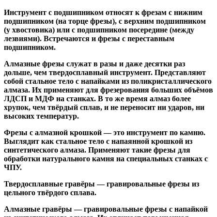
Инструмент с подшипником относят к
фрезам с нижним
подшипником
(на торце фрезы),
с верхним подшипником
(у хвостовика) или
с подшипником посередине
(между
лезвиями). Встречаются и
фрезы с переставным
подшипником
.
Алмазные фрезы
служат в разы и даже десятки раз
дольше, чем твердосплавный инструмент. Представляют
собой стальное тело с напайками из поликристаллического
алмаза. Их применяют для фрезерования больших объёмов
ЛДСП и МДФ на станках. В то же время алмаз более
хрупок, чем твёрдый сплав, и не переносит ни ударов, ни
высоких температур.
Фрезы с алмазной крошкой
— это инструмент по камню.
Выглядит как стальное тело с напаянной крошкой из
синтетического алмаза. Применяют такие фрезы для
обработки натурального камня на специальных станках с
ЧПУ.
Твердосплавные гравёры
— гравировальные фрезы из
цельного твёрдого сплава.
Алмазные гравёры
— гравировальные фрезы с напайкой