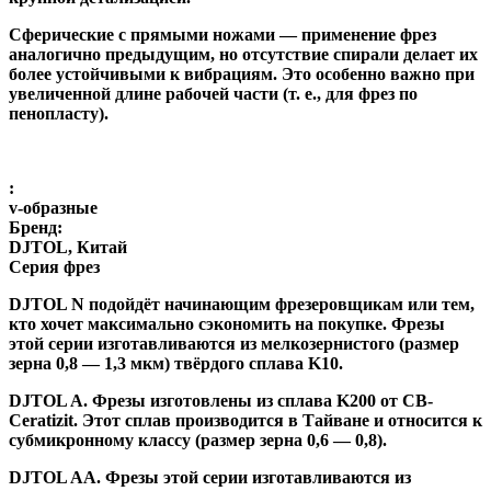
Сферические с прямыми ножами
— применение фрез
аналогично предыдущим, но отсутствие спирали делает их
более устойчивыми к вибрациям. Это особенно важно при
увеличенной длине рабочей части (т. е., для фрез по
пенопласту).
:
v-образные
Бренд:
DJTOL, Китай
Серия фрез
DJTOL N
подойдёт начинающим фрезеровщикам или тем,
кто хочет максимально сэкономить на покупке. Фрезы
этой серии изготавливаются из мелкозернистого (размер
зерна 0,8 — 1,3 мкм) твёрдого сплава K10.
DJTOL A
.
Фрезы изготовлены из сплава K200 от CB-
Ceratizit. Этот сплав производится в Тайване и относится к
субмикронному классу (размер зерна 0,6 — 0,8).
DJTOL AA.
Фрезы этой серии изготавливаются из