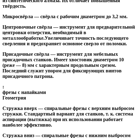
из синтетического алмаза. Их отличает повышенная
твёрдость.
Микросвёрла
— свёрла с рабочим диаметром до 3,2 мм.
Центровочные свёрла
— инструмент для предварительной
центровки отверстия, необходимый в
металлообработке.Увеличивает точность последующего
сверления и предохраняет основное сверло от поломки.
Присадочные свёрла
— инструмент для мебельных
присадочных станков. Имеет хвостовик диаметром 10
(реже — 8) мм с характерным продольным срезом.
Последний служит упором для фиксирующих винтов
присадочного патрона.
:
фрезы с напайками
Геометрия
Стружка вверх
— спиральные фрезы с верхним выбросом
стружки. Стандартный вариант для станков, т. к. система
аспирации (вытяжка) при их использовании работает
наиболее эффективно.
Стружка вниз
— спиральные фрезы с нижним выбросом