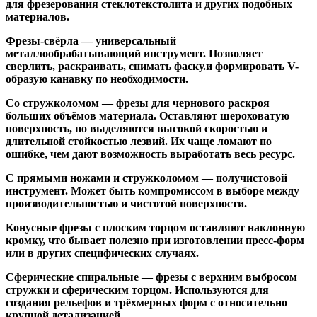
для фрезерования стеклотекстолита и других подобных
материалов.
Фрезы-свёрла
— универсальный
металлообрабатывающий инструмент. Позволяет
сверлить, раскраивать, снимать фаску.и формировать V-
образую канавку по необходимости.
Со стружколомом
— фрезы для чернового раскроя
больших объёмов материала. Оставляют шероховатую
поверхность, но выделяются высокой скоростью и
длительной стойкостью лезвий. Их чаще ломают по
ошибке, чем дают возможность выработать весь ресурс.
С прямыми ножами и стружколомом
— получистовой
инструмент. Может быть компромиссом в выборе между
производительностью и чистотой поверхности.
Конусные фрезы с плоским торцом
оставляют наклонную
кромку, что бывает полезно при изготовлении пресс-форм
или в других специфических случаях.
Сферические спиральные
— фрезы с верхним выбросом
стружки и сферическим торцом. Используются для
создания рельефов и трёхмерных форм с относительно
крупной детализацией.