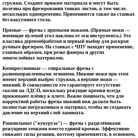
стружки. Создают прижим материала и могут быть
полезны при фрезеровании тонких листов, в том числе,
нескольких одновременно. Применяются также на станках
без вакуумного стола.
Прямые
— фрезы с прямыми ножами. (Прямые ножи —
имеющие нулевой угол наклона от оси инструмента.) Это
классика деревообработки и первый выбор для раскроя
ручным фрезером. На станках с ЧПУ находят применение,
главным образом, при резке фанеры и других
многослойных материалов.
Компрессионные
— спиральные фрезы с
разнонаправленными лезвиями. Нижние ножи при этом
имеют верхний выброс стружки, а верхние ножи —
нижний. В совокупности это гарантирует отсутствие
сколов на ЛДСП, поскольку режущие кромки всегда
прижимают плёнку к плите. Важно понимать, что для
корректной работы фрезы нижний нож должен быть
полностью погруженным в материал, чтобы не создавать
давление на верхний слой ламината.
Рашпильные ("кукуруза")
— фрезы с разделёнными
режущими точками вместо единой кромки. Эффективно
снижают силы резания, поэтому применяются, в основном,