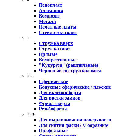
Пенопласт
Алюминий
Композит
Металл
Печатные платы
Стеклотекстолит
+
Стружка вверх
Стружка вниз
Прямые
Компрессионные
"Кукуруза" (рашпильные)
Черновые со стружколомом
++
Сферические
Конусные сферические / плоские
Для вклейки борта
Для врезки замков
Фрезы-свёрла
Резьбофрезы
+++
Для выравнивания поверхности
Для снятия фаски / V-образные
Профильные