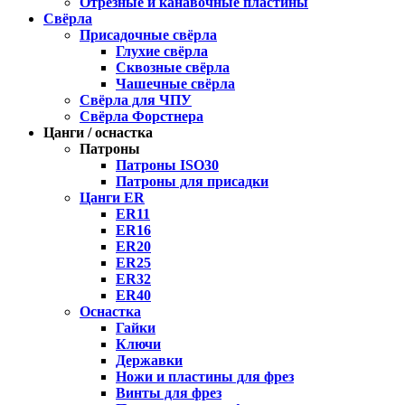
Отрезные и канавочные пластины
Свёрла
Присадочные свёрла
Глухие свёрла
Сквозные свёрла
Чашечные свёрла
Свёрла для ЧПУ
Свёрла Форстнера
Цанги / оснастка
Патроны
Патроны ISO30
Патроны для присадки
Цанги ER
ER11
ER16
ER20
ER25
ER32
ER40
Оснастка
Гайки
Ключи
Державки
Ножи и пластины для фрез
Винты для фрез