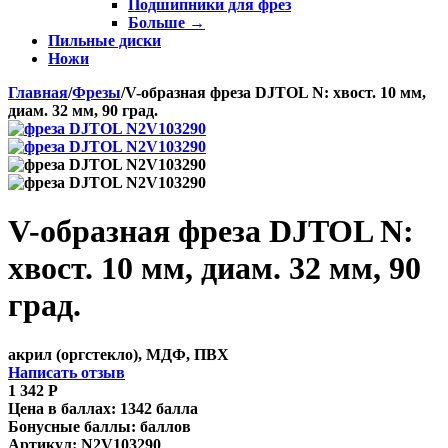
Подшипники для фрез
Больше
→
Пильные диски
Ножи
Главная
/
Фрезы
/
V-образная фреза DJTOL N: хвост. 10 мм,
диам. 32 мм, 90 град.
V-образная фреза DJTOL N:
хвост. 10 мм, диам. 32 мм, 90
град.
акрил (оргстекло), МДФ, ПВХ
Написать отзыв
1 342
Р
Цена в баллах:
1342 балла
Бонусные баллы:
баллов
Артикул:
N2V103290