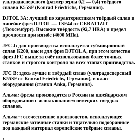
ультрадисперсного (размер зерна 0,2 — 0,4) твёрдого
сплава K55SF (Konrad Friedrichs, Германия).
DJTOL 3A:
лучший по характеристикам твёрдый сплав в
линейке фрез DJTOL — TSF44 от CERATIZIT
(Люксембург). Высокие твёрдость (92,7 HRA) и предел
прочности при изгибе (4600 МПа).
JFC J
:
для производства используется субмикронный
сплав K200, как и для фрез DJTOL A, при этом качество
фрез JFC выше за счёт использования более точных
станков и строгого контроля на всех этапах производства.
JFC B:
здесь лучше и твёрдый сплав (ультрадисперсный
K55SF от Konrad Friedrichs, Германия), и класс
оборудования (станки Anka, Германия).
Альма
: фрезы производятся в России на швейцарском
оборудовании с использованием немецких твёрдых
сплавов.
Альма+
: отечественное производство, использующее
германские заточные станки и тщательно подобранные
под каждый материал европейские твёрдые сплавы.
: