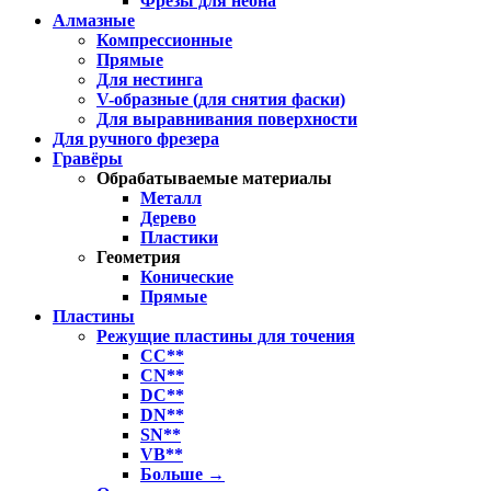
Фрезы для неона
Алмазные
Компрессионные
Прямые
Для нестинга
V-образные (для снятия фаски)
Для выравнивания поверхности
Для ручного фрезера
Гравёры
Обрабатываемые материалы
Металл
Дерево
Пластики
Геометрия
Конические
Прямые
Пластины
Режущие пластины для точения
CC**
CN**
DC**
DN**
SN**
VB**
Больше
→