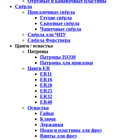
Отрезные и канавочные пластины
Свёрла
Присадочные свёрла
Глухие свёрла
Сквозные свёрла
Чашечные свёрла
Свёрла для ЧПУ
Свёрла Форстнера
Цанги / оснастка
Патроны
Патроны ISO30
Патроны для присадки
Цанги ER
ER11
ER16
ER20
ER25
ER32
ER40
Оснастка
Гайки
Ключи
Державки
Ножи и пластины для фрез
Винты для фрез