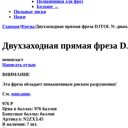
Подшипники для фрез
Больше
→
Пильные диски
Ножи
Главная
/
Фрезы
/
Двухзаходная прямая фреза DJTOL N: диам. 
Двухзаходная прямая фреза DJ
пенопласт
Написать отзыв
ВНИМАНИЕ
Эта фреза обладает повышенным риском разрушения!
См.
описание
.
976
Р
Цена в баллах:
976 баллов
Бонусные баллы:
баллов
Артикул:
N2ZX3.45
В наличии:
7 шт.