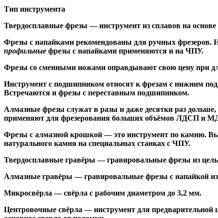
Тип инструмента
Твердосплавные фрезы
— инструмент из сплавов на основе
Ф
резы с напайками
рекомендованы для ручных фрезеров. Н
профильные
фрезы с напайками применяются и на ЧПУ.
Фрезы со сменными ножами
оправдывают свою цену при дл
Инструмент с подшипником относят к
фрезам с нижним по
Встречаются и
фрезы с переставным подшипником
.
Алмазные фрезы
служат в разы и даже десятки раз дольше
применяют для фрезерования больших объёмов ЛДСП и МДФ н
Фрезы с алмазной крошкой
— это инструмент по камню. Вы
натурального камня на специальных станках с ЧПУ.
Твердосплавные гравёры
— гравировальные фрезы из цельн
Алмазные гравёры
— гравировальные фрезы с напайкой из 
Микросвёрла
— свёрла с рабочим диаметром до 3,2 мм.
Центровочные свёрла
— инструмент для предварительной ц