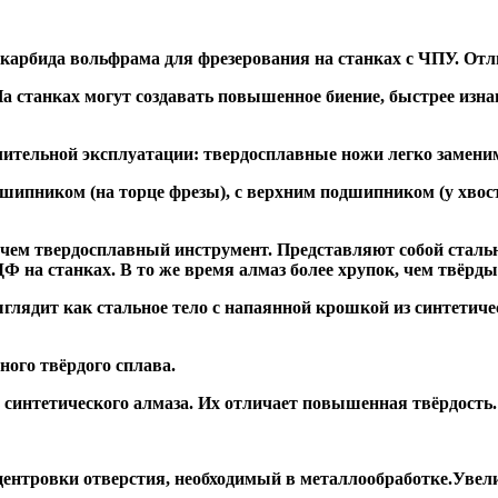
 карбида вольфрама для фрезерования на станках с ЧПУ. Отл
а станках могут создавать повышенное биение, быстрее и
ительной эксплуатации: твердосплавные ножи легко заменим
дшипником
(на торце фрезы),
с верхним подшипником
(у хвос
, чем твердосплавный инструмент. Представляют собой стальн
а станках. В то же время алмаз более хрупок, чем твёрдый 
глядит как стальное тело с напаянной крошкой из синтетиче
ого твёрдого сплава.
синтетического алмаза. Их отличает повышенная твёрдость.
ентровки отверстия, необходимый в металлообработке.Увели