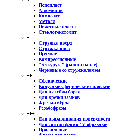
Пенопласт
Алюминий
Композит
Металл
Печатные платы
Стеклотекстолит
+
Стружка вверх
Стружка вниз
Прямые
Компрессионные
"Кукуруза" (рашпильные)
Черновые со стружколомом
++
Сферические
Конусные сферические / плоские
Для вклейки борта
Для врезки замков
Фрезы-свёрла
Резьбофрезы
+++
Для выравнивания поверхности
Для снятия фаски / V-образные
Профильные