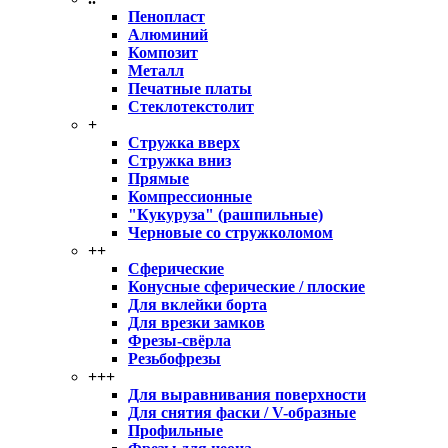
Пенопласт
Алюминий
Композит
Металл
Печатные платы
Стеклотекстолит
+
Стружка вверх
Стружка вниз
Прямые
Компрессионные
"Кукуруза" (рашпильные)
Черновые со стружколомом
++
Сферические
Конусные сферические / плоские
Для вклейки борта
Для врезки замков
Фрезы-свёрла
Резьбофрезы
+++
Для выравнивания поверхности
Для снятия фаски / V-образные
Профильные