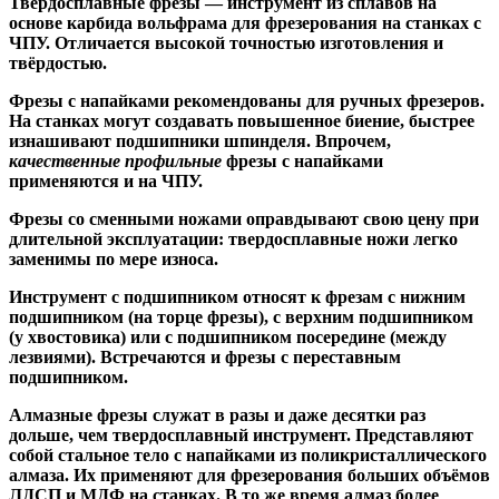
Твердосплавные фрезы
— инструмент из сплавов на
основе карбида вольфрама для фрезерования на станках с
ЧПУ. Отличается высокой точностью изготовления и
твёрдостью.
Ф
резы с напайками
рекомендованы для ручных фрезеров.
На станках могут создавать повышенное биение, быстрее
изнашивают подшипники шпинделя. Впрочем,
качественные
профильные
фрезы с напайками
применяются и на ЧПУ.
Фрезы со сменными ножами
оправдывают свою цену при
длительной эксплуатации: твердосплавные ножи легко
заменимы по мере износа.
Инструмент с подшипником относят к
фрезам с нижним
подшипником
(на торце фрезы),
с верхним подшипником
(у хвостовика) или
с подшипником посередине
(между
лезвиями). Встречаются и
фрезы с переставным
подшипником
.
Алмазные фрезы
служат в разы и даже десятки раз
дольше, чем твердосплавный инструмент. Представляют
собой стальное тело с напайками из поликристаллического
алмаза. Их применяют для фрезерования больших объёмов
ЛДСП и МДФ на станках. В то же время алмаз более