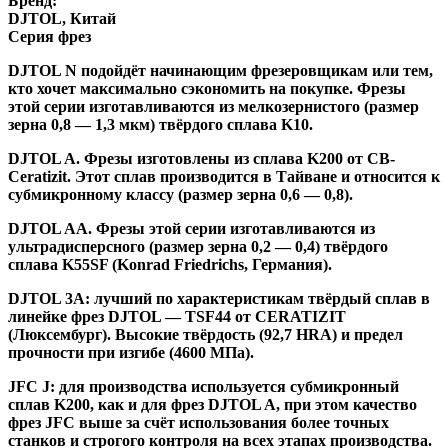
Бренд:
DJTOL, Китай
Серия фрез
DJTOL N
подойдёт начинающим фрезеровщикам или тем,
кто хочет максимально сэкономить на покупке. Фрезы
этой серии изготавливаются из мелкозернистого (размер
зерна 0,8 — 1,3 мкм) твёрдого сплава K10.
DJTOL A
.
Фрезы изготовлены из сплава K200 от CB-
Ceratizit. Этот сплав производится в Тайване и относится к
субмикронному классу (размер зерна 0,6 — 0,8).
DJTOL AA.
Фрезы этой серии изготавливаются из
ультрадисперсного (размер зерна 0,2 — 0,4) твёрдого
сплава K55SF (Konrad Friedrichs, Германия).
DJTOL 3A:
лучший по характеристикам твёрдый сплав в
линейке фрез DJTOL — TSF44 от CERATIZIT
(Люксембург). Высокие твёрдость (92,7 HRA) и предел
прочности при изгибе (4600 МПа).
JFC J
:
для производства используется субмикронный
сплав K200, как и для фрез DJTOL A, при этом качество
фрез JFC выше за счёт использования более точных
станков и строгого контроля на всех этапах производства.