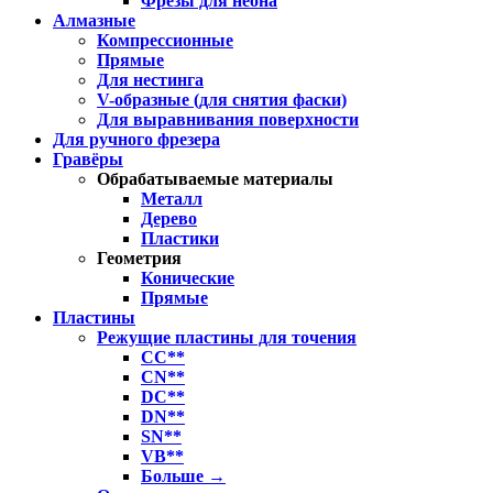
Фрезы для неона
Алмазные
Компрессионные
Прямые
Для нестинга
V-образные (для снятия фаски)
Для выравнивания поверхности
Для ручного фрезера
Гравёры
Обрабатываемые материалы
Металл
Дерево
Пластики
Геометрия
Конические
Прямые
Пластины
Режущие пластины для точения
CC**
CN**
DC**
DN**
SN**
VB**
Больше
→