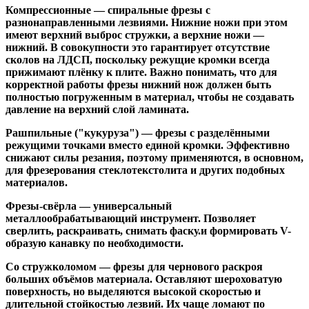
Компрессионные
— спиральные фрезы с
разнонаправленными лезвиями. Нижние ножи при этом
имеют верхний выброс стружки, а верхние ножи —
нижний. В совокупности это гарантирует отсутствие
сколов на ЛДСП, поскольку режущие кромки всегда
прижимают плёнку к плите. Важно понимать, что для
корректной работы фрезы нижний нож должен быть
полностью погруженным в материал, чтобы не создавать
давление на верхний слой ламината.
Рашпильные ("кукуруза")
— фрезы с разделёнными
режущими точками вместо единой кромки. Эффективно
снижают силы резания, поэтому применяются, в основном,
для фрезерования стеклотекстолита и других подобных
материалов.
Фрезы-свёрла
— универсальный
металлообрабатывающий инструмент. Позволяет
сверлить, раскраивать, снимать фаску.и формировать V-
образую канавку по необходимости.
Со стружколомом
— фрезы для чернового раскроя
больших объёмов материала. Оставляют шероховатую
поверхность, но выделяются высокой скоростью и
длительной стойкостью лезвий. Их чаще ломают по