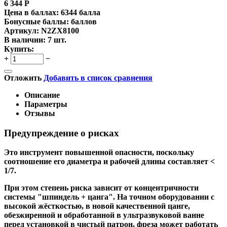
6 344
Р
Цена в баллах:
6344 балла
Бонусные баллы:
баллов
Артикул:
N2ZX8100
В наличии:
7 шт.
Купить:
+
−
Отложить
Добавить в список сравнения
Описание
Параметры
Отзывы
Предупреждение о рисках
Это инструмент повышенной опасности, поскольку
соотношение его диаметра и рабочей длины составляет <
1/7.
При этом степень риска зависит от концентричности
системы "шпиндель + цанга". На точном оборудовании с
высокой жёсткостью, в новой качественной цанге,
обезжиренной и обработанной в ультразвуковой ванне
перед установкой в чистый патрон, фреза может работать