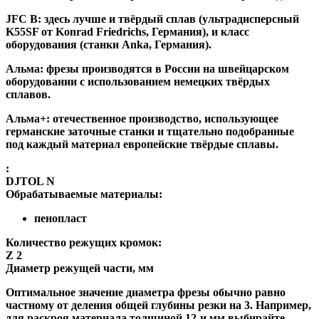
JFC B:
здесь лучше и твёрдый сплав (ультрадисперсный
K55SF от Konrad Friedrichs, Германия), и класс
оборудования (станки Anka, Германия).
Альма
: фрезы производятся в России на швейцарском
оборудовании с использованием немецких твёрдых
сплавов.
Альма+
: отечественное производство, использующее
германские заточные станки и тщательно подобранные
под каждый материал европейские твёрдые сплавы.
:
DJTOL N
Обрабатываемые материалы:
пенопласт
Количество режущих кромок:
Z 2
Диаметр режущей части, мм
Оптимальное значение диаметра фрезы обычно равно
частному от деления общей глубины резки на 3. Например,
для раскроя материала толщиной 12-и мм выбирайте