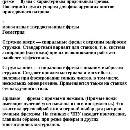
(реже — 8) мм с характерным продольным срезом.
Последний служит упором для фиксирующих винтов
присадочного патрона.
:
монолитные твердосплавные фрезы
Геометрия
Стружка вверх
— спиральные фрезы с верхним выбросом
стружки. Стандартный вариант для станков, т. к. система
аспирации (вытяжка) при их использовании работает
наиболее эффективно.
Стружка вниз
— спиральные фрезы с нижним выбросом
стружки. Создают прижим материала и могут быть
полезны при фрезеровании тонких листов, в том числе,
нескольких одновременно. Применяются также на станках
без вакуумного стола.
Прямые
— фрезы с прямыми ножами. (Прямые ножи —
имеющие нулевой угол наклона от оси инструмента.) Это
классика деревообработки и первый выбор для раскроя
ручным фрезером. На станках с ЧПУ находят применение,
главным образом, при резке фанеры и других
многослойных материалов.