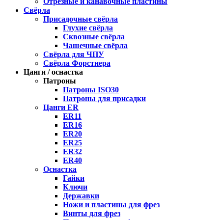
Отрезные и канавочные пластины
Свёрла
Присадочные свёрла
Глухие свёрла
Сквозные свёрла
Чашечные свёрла
Свёрла для ЧПУ
Свёрла Форстнера
Цанги / оснастка
Патроны
Патроны ISO30
Патроны для присадки
Цанги ER
ER11
ER16
ER20
ER25
ER32
ER40
Оснастка
Гайки
Ключи
Державки
Ножи и пластины для фрез
Винты для фрез