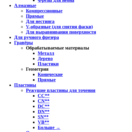
Фрезы для неона
Алмазные
Компрессионные
Прямые
Для нестинга
V-образные (для снятия фаски)
Для выравнивания поверхности
Для ручного фрезера
Гравёры
Обрабатываемые материалы
Металл
Дерево
Пластики
Геометрия
Конические
Прямые
Пластины
Режущие пластины для точения
CC**
CN**
DC**
DN**
SN**
VB**
Больше
→