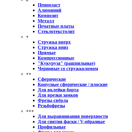
Пенопласт
Алюминий
Композит
Металл
Печатные платы
Стеклотекстолит
+
Стружка вверх
Стружка вниз
Прямые
Компрессионные
"Кукуруза" (рашпильные)
Черновые со стружколомом
++
Сферические
Конусные сферические / плоские
Для вклейки борта
Для врезки замков
Фрезы-свёрла
Резьбофрезы
+++
Для выравнивания поверхности
Для снятия фаски / V-образные
Профильные