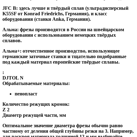
JFC B:
здесь лучше и твёрдый сплав (ультрадисперсный
K55SF от Konrad Friedrichs, Германия), и класс
оборудования (станки Anka, Германия).
Альма
: фрезы производятся в России на швейцарском
оборудовании с использованием немецких твёрдых
сплавов.
Альма+
: отечественное производство, использующее
германские заточные станки и тщательно подобранные
под каждый материал европейские твёрдые сплавы.
:
DJTOL N
Обрабатываемые материалы:
пенопласт
Количество режущих кромок:
Z 2
Диаметр режущей части, мм
Оптимальное значение диаметра фрезы обычно равно
частному от деления общей глубины резки на 3. Например,
для раскроя материала толщиной 12-и мм выбирайте