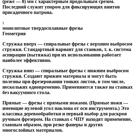
(реже — 8) мм с характерным продольным срезом.
Последний служит упором для фиксирующих винтов
присадочного патрона.
:
монолитные твердосплавные фрезы
Геометрия
Стружка вверх
— спиральные фрезы с верхним выбросом
стружки. Стандартный вариант для станков, т. к. система
аспирации (вытяжка) при их использовании работает
наиболее эффективно.
Стружка вниз
— спиральные фрезы с нижним выбросом
стружки. Создают прижим материала и могут быть
полезны при фрезеровании тонких листов, в том числе,
нескольких одновременно. Применяются также на станках
без вакуумного стола.
Прямые
— фрезы с прямыми ножами. (Прямые ножи —
имеющие нулевой угол наклона от оси инструмента.) Это
классика деревообработки и первый выбор для раскроя
ручным фрезером. На станках с ЧПУ находят применение,
главным образом, при резке фанеры и других
многослойных материалов.