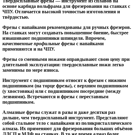
Твердосплавные фрезы
— инструмент из сплавов на
основе карбида вольфрама для фрезерования на станках с
ЧПУ. Отличается высокой точностью изготовления и
твёрдостью.
Ф
резы с напайками
рекомендованы для ручных фрезеров.
На станках могут создавать повышенное биение, быстрее
изнашивают подшипники шпинделя. Впрочем,
качественные
профильные
фрезы с напайками
применяются и на ЧПУ.
Фрезы со сменными ножами
оправдывают свою цену при
длительной эксплуатации: твердосплавные ножи легко
заменимы по мере износа.
Инструмент с подшипником относят к
фрезам с нижним
подшипником
(на торце фрезы),
с верхним подшипником
(у хвостовика) или
с подшипником посередине
(между
лезвиями). Встречаются и
фрезы с переставным
подшипником
.
Алмазные фрезы
служат в разы и даже десятки раз
дольше, чем твердосплавный инструмент. Представляют
собой стальное тело с напайками из поликристаллического
алмаза. Их применяют для фрезерования больших объёмов
ЛДСП и МДФ на станках. В то же время алмаз более