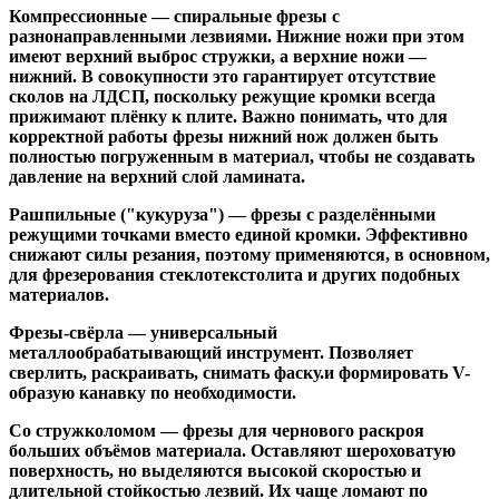
Компрессионные
— спиральные фрезы с
разнонаправленными лезвиями. Нижние ножи при этом
имеют верхний выброс стружки, а верхние ножи —
нижний. В совокупности это гарантирует отсутствие
сколов на ЛДСП, поскольку режущие кромки всегда
прижимают плёнку к плите. Важно понимать, что для
корректной работы фрезы нижний нож должен быть
полностью погруженным в материал, чтобы не создавать
давление на верхний слой ламината.
Рашпильные ("кукуруза")
— фрезы с разделёнными
режущими точками вместо единой кромки. Эффективно
снижают силы резания, поэтому применяются, в основном,
для фрезерования стеклотекстолита и других подобных
материалов.
Фрезы-свёрла
— универсальный
металлообрабатывающий инструмент. Позволяет
сверлить, раскраивать, снимать фаску.и формировать V-
образую канавку по необходимости.
Со стружколомом
— фрезы для чернового раскроя
больших объёмов материала. Оставляют шероховатую
поверхность, но выделяются высокой скоростью и
длительной стойкостью лезвий. Их чаще ломают по