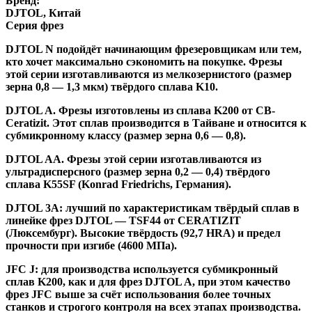
Бренд:
DJTOL, Китай
Серия фрез
DJTOL N
подойдёт начинающим фрезеровщикам или тем,
кто хочет максимально сэкономить на покупке. Фрезы
этой серии изготавливаются из мелкозернистого (размер
зерна 0,8 — 1,3 мкм) твёрдого сплава K10.
DJTOL A
.
Фрезы изготовлены из сплава K200 от CB-
Ceratizit. Этот сплав производится в Тайване и относится к
субмикронному классу (размер зерна 0,6 — 0,8).
DJTOL AA.
Фрезы этой серии изготавливаются из
ультрадисперсного (размер зерна 0,2 — 0,4) твёрдого
сплава K55SF (Konrad Friedrichs, Германия).
DJTOL 3A:
лучший по характеристикам твёрдый сплав в
линейке фрез DJTOL — TSF44 от CERATIZIT
(Люксембург). Высокие твёрдость (92,7 HRA) и предел
прочности при изгибе (4600 МПа).
JFC J
:
для производства используется субмикронный
сплав K200, как и для фрез DJTOL A, при этом качество
фрез JFC выше за счёт использования более точных
станков и строгого контроля на всех этапах производства.