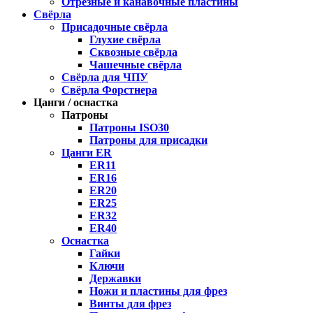
Отрезные и канавочные пластины
Свёрла
Присадочные свёрла
Глухие свёрла
Сквозные свёрла
Чашечные свёрла
Свёрла для ЧПУ
Свёрла Форстнера
Цанги / оснастка
Патроны
Патроны ISO30
Патроны для присадки
Цанги ER
ER11
ER16
ER20
ER25
ER32
ER40
Оснастка
Гайки
Ключи
Державки
Ножи и пластины для фрез
Винты для фрез