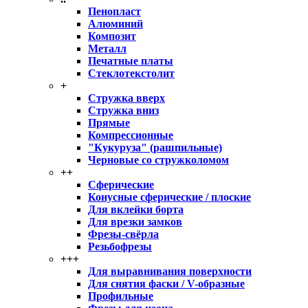
Пенопласт
Алюминий
Композит
Металл
Печатные платы
Стеклотекстолит
+
Стружка вверх
Стружка вниз
Прямые
Компрессионные
"Кукуруза" (рашпильные)
Черновые со стружколомом
++
Сферические
Конусные сферические / плоские
Для вклейки борта
Для врезки замков
Фрезы-свёрла
Резьбофрезы
+++
Для выравнивания поверхности
Для снятия фаски / V-образные
Профильные