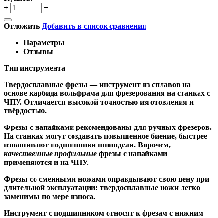
+
−
Отложить
Добавить в список сравнения
Параметры
Отзывы
Тип инструмента
Твердосплавные фрезы
— инструмент из сплавов на
основе карбида вольфрама для фрезерования на станках с
ЧПУ. Отличается высокой точностью изготовления и
твёрдостью.
Ф
резы с напайками
рекомендованы для ручных фрезеров.
На станках могут создавать повышенное биение, быстрее
изнашивают подшипники шпинделя. Впрочем,
качественные
профильные
фрезы с напайками
применяются и на ЧПУ.
Фрезы со сменными ножами
оправдывают свою цену при
длительной эксплуатации: твердосплавные ножи легко
заменимы по мере износа.
Инструмент с подшипником относят к
фрезам с нижним