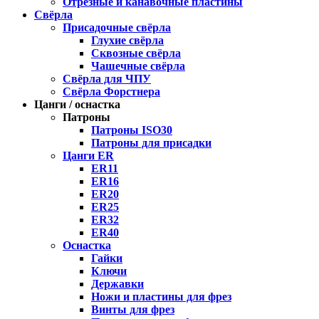
Отрезные и канавочные пластины
Свёрла
Присадочные свёрла
Глухие свёрла
Сквозные свёрла
Чашечные свёрла
Свёрла для ЧПУ
Свёрла Форстнера
Цанги / оснастка
Патроны
Патроны ISO30
Патроны для присадки
Цанги ER
ER11
ER16
ER20
ER25
ER32
ER40
Оснастка
Гайки
Ключи
Державки
Ножи и пластины для фрез
Винты для фрез