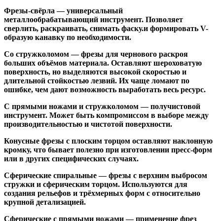
Фрезы-свёрла
— универсальный
металлообрабатывающий инструмент. Позволяет
сверлить, раскраивать, снимать фаску.и формировать V-
образую канавку по необходимости.
Со стружколомом
— фрезы для чернового раскроя
больших объёмов материала. Оставляют шероховатую
поверхность, но выделяются высокой скоростью и
длительной стойкостью лезвий. Их чаще ломают по
ошибке, чем дают возможность выработать весь ресурс.
С прямыми ножами и стружколомом
— получистовой
инструмент. Может быть компромиссом в выборе между
производительностью и чистотой поверхности.
Конусные фрезы с плоским торцом
оставляют наклонную
кромку, что бывает полезно при изготовлении пресс-форм
или в других специфических случаях.
Сферические спиральные
— фрезы с верхним выбросом
стружки и сферическим торцом. Используются для
создания рельефов и трёхмерных форм с относительно
крупной детализацией.
Сферические с прямыми ножами
— применение фрез