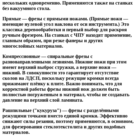
нескольких одновременно. Применяются также на станках
без вакуумного стола.
Прямые
— фрезы с прямыми ножами. (Прямые ножи —
имеющие нулевой угол наклона от оси инструмента.) Это
классика деревообработки и первый выбор для раскроя
ручным фрезером. На станках с ЧПУ находят применение,
главным образом, при резке фанеры и других
многослойных материалов.
Компрессионные
— спиральные фрезы с
разнонаправленными лезвиями. Нижние ножи при этом
имеют верхний выброс стружки, а верхние ножи —
нижний. В совокупности это гарантирует отсутствие
сколов на ЛДСП, поскольку режущие кромки всегда
прижимают плёнку к плите. Важно понимать, что для
корректной работы фрезы нижний нож должен быть
полностью погруженным в материал, чтобы не создавать
давление на верхний слой ламината.
Рашпильные ("кукуруза")
— фрезы с разделёнными
режущими точками вместо единой кромки. Эффективно
снижают силы резания, поэтому применяются, в основном,
для фрезерования стеклотекстолита и других подобных
материалов.