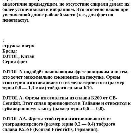
аналогично предыдущим, но отсутствие спирали делает их
более устойчивыми к вибрациям. Это особенно важно при
увеличенной длине рабочей части (т. е., для фрез по
пенопласту).
:
стружка вверх
Бренд:
DJTOL, Китай
Серия фрез
DJTOL N
подойдёт начинающим фрезеровщикам или тем,
кто хочет максимально сэкономить на покупке. Фрезы
этой серии изготавливаются из мелкозернистого (размер
зерна 0,8 — 1,3 мкм) твёрдого сплава K10.
DJTOL A
.
Фрезы изготовлены из сплава K200 от CB-
Ceratizit. Этот сплав производится в Тайване и относится к
субмикронному классу (размер зерна 0,6 — 0,8).
DJTOL AA.
Фрезы этой серии изготавливаются из
ультрадисперсного (размер зерна 0,2 — 0,4) твёрдого
сплава K55SF (Konrad Friedrichs, Германия).