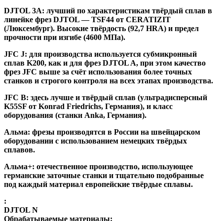
DJTOL 3A:
лучший по характеристикам твёрдый сплав в
линейке фрез DJTOL — TSF44 от CERATIZIT
(Люксембург). Высокие твёрдость (92,7 HRA) и предел
прочности при изгибе (4600 МПа).
JFC J
:
для производства используется субмикронный
сплав K200, как и для фрез DJTOL A, при этом качество
фрез JFC выше за счёт использования более точных
станков и строгого контроля на всех этапах производства.
JFC B:
здесь лучше и твёрдый сплав (ультрадисперсный
K55SF от Konrad Friedrichs, Германия), и класс
оборудования (станки Anka, Германия).
Альма
: фрезы производятся в России на швейцарском
оборудовании с использованием немецких твёрдых
сплавов.
Альма+
: отечественное производство, использующее
германские заточные станки и тщательно подобранные
под каждый материал европейские твёрдые сплавы.
:
DJTOL N
Обрабатываемые материалы: