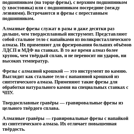
подшипником
(на торце фрезы),
с верхним подшипником
(у хвостовика) или
с подшипником посередине
(между
лезвиями). Встречаются и
фрезы с переставным
подшипником
.
Алмазные фрезы
служат в разы и даже десятки раз
дольше, чем твердосплавный инструмент. Представляют
собой стальное тело с напайками из поликристаллического
алмаза. Их применяют для фрезерования больших объёмов
ЛДСП и МДФ на станках. В то же время алмаз более
хрупок, чем твёрдый сплав, и не переносит ни ударов, ни
высоких температур.
Фрезы с алмазной крошкой
— это инструмент по камню.
Выглядит как стальное тело с напаянной крошкой из
синтетического алмаза. Применяют такие фрезы для
обработки натурального камня на специальных станках с
ЧПУ.
Твердосплавные гравёры
— гравировальные фрезы из
цельного твёрдого сплава.
Алмазные гравёры
— гравировальные фрезы с напайкой
из синтетического алмаза. Их отличает повышенная
твёрдость.