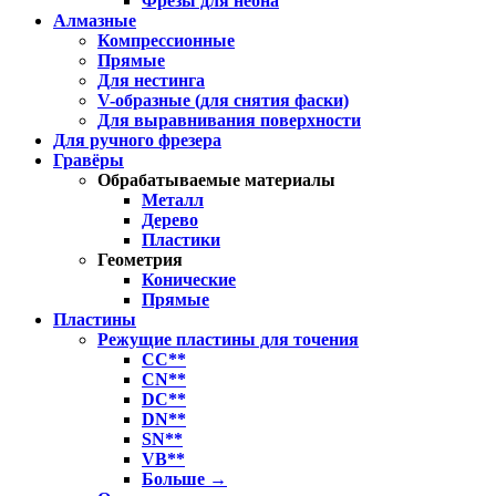
Фрезы для неона
Алмазные
Компрессионные
Прямые
Для нестинга
V-образные (для снятия фаски)
Для выравнивания поверхности
Для ручного фрезера
Гравёры
Обрабатываемые материалы
Металл
Дерево
Пластики
Геометрия
Конические
Прямые
Пластины
Режущие пластины для точения
CC**
CN**
DC**
DN**
SN**
VB**
Больше
→