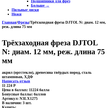
Подшипники для фрез
Больше
→
Пильные диски
Ножи
Главная
/
Фрезы
/
Трёхзаходная фреза DJTOL N: диам. 12 мм,
реж. длина 75 мм
Трёхзаходная фреза DJTOL
N: диам. 12 мм, реж. длина 75
мм
акрил (оргстекло), древесина твёрдых пород, сталь
штамповая, ХДФ
Написать отзыв
11 224
Р
Цена в баллах:
11224 балла
Бонусные баллы:
баллов
Артикул:
N3LX1275
В наличии:
3 шт.
Купить: