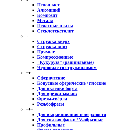
Пенопласт
Алюминий
Композит
Металл
Печатные платы
Стеклотекстолит
+
Стружка вверх
Стружка вниз
Прямые
Компрессионные
"Кукуруза" (рашпильные)
Черновые со стружколомом
++
Сферические
Конусные сферические / плоские
Для вклейки борта
Для врезки замков
Фрезы-свёрла
Резьбофрезы
+++
Для выравнивания поверхности
Для снятия фаски / V-образные
Профильные