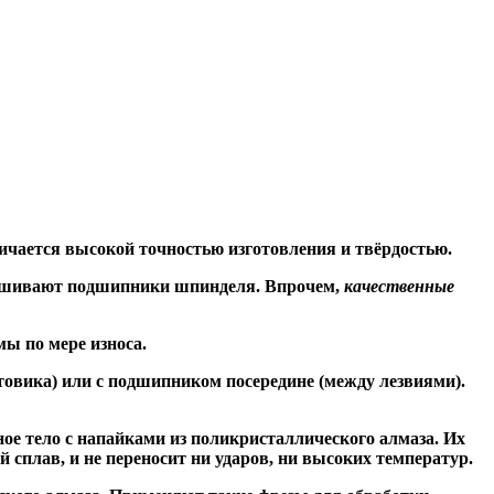
ичается высокой точностью изготовления и твёрдостью.
знашивают подшипники шпинделя. Впрочем,
качественные
ы по мере износа.
товика) или
с подшипником посередине
(между лезвиями).
ое тело с напайками из поликристаллического алмаза. Их
сплав, и не переносит ни ударов, ни высоких температур.