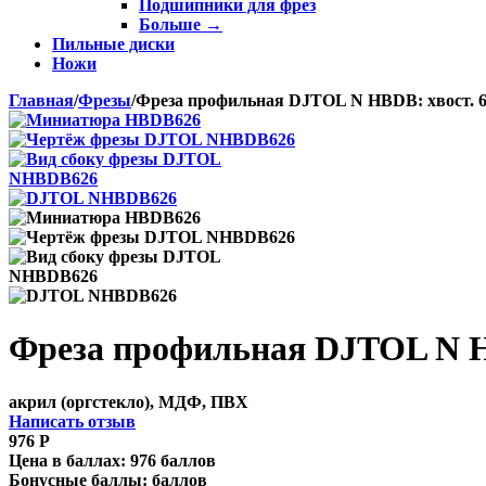
Подшипники для фрез
Больше
→
Пильные диски
Ножи
Главная
/
Фрезы
/
Фреза профильная DJTOL N HBDB: хвост. 6 
Фреза профильная DJTOL N HB
акрил (оргстекло), МДФ, ПВХ
Написать отзыв
976
Р
Цена в баллах:
976 баллов
Бонусные баллы:
баллов