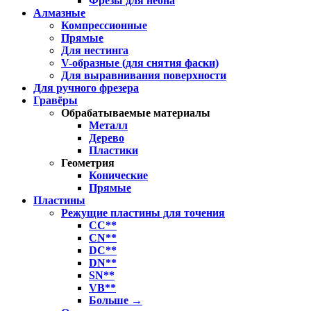
Фрезы для неона
Алмазные
Компрессионные
Прямые
Для нестинга
V-образные (для снятия фаски)
Для выравнивания поверхности
Для ручного фрезера
Гравёры
Обрабатываемые материалы
Металл
Дерево
Пластики
Геометрия
Конические
Прямые
Пластины
Режущие пластины для точения
CC**
CN**
DC**
DN**
SN**
VB**
Больше
→