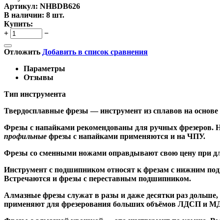
Артикул:
NHBDB626
В наличии:
8 шт.
Купить:
+
−
Отложить
Добавить в список сравнения
Параметры
Отзывы
Тип инструмента
Твердосплавные фрезы
— инструмент из сплавов на основе
Ф
резы с напайками
рекомендованы для ручных фрезеров. Н
профильные
фрезы с напайками применяются и на ЧПУ.
Фрезы со сменными ножами
оправдывают свою цену при дл
Инструмент с подшипником относят к
фрезам с нижним по
Встречаются и
фрезы с переставным подшипником
.
Алмазные фрезы
служат в разы и даже десятки раз дольше
применяют для фрезерования больших объёмов ЛДСП и МДФ н