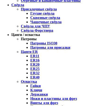
Отрезные и канавочные пластины
Свёрла
Присадочные свёрла
Глухие свёрла
Сквозные свёрла
Чашечные свёрла
Свёрла для ЧПУ
Свёрла Форстнера
Цанги / оснастка
Патроны
Патроны ISO30
Патроны для присадки
Цанги ER
ER11
ER16
ER20
ER25
ER32
ER40
Оснастка
Гайки
Ключи
Державки
Ножи и пластины для фрез
Винты для фрез