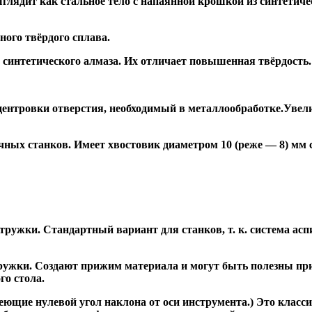
глядит как стальное тело с напаянной крошкой из синтетиче
ого твёрдого сплава.
синтетического алмаза. Их отличает повышенная твёрдость.
ентровки отверстия, необходимый в металлообработке.Увели
ных станков. Имеет хвостовик диаметром 10 (реже — 8) мм
ужки. Стандартный вариант для станков, т. к. система асп
жки. Создают прижим материала и могут быть полезны при ф
го стола.
ие нулевой угол наклона от оси инструмента.) Это класси