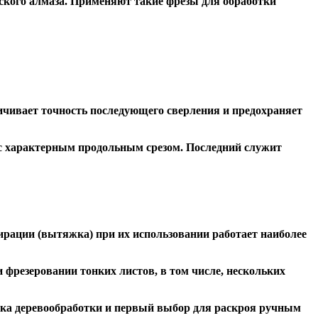
ского алмаза. Применяют такие фрезы для обработки
чивает точность последующего сверления и предохраняет
 с характерным продольным срезом. Последний служит
ирации (вытяжка) при их использовании работает наиболее
резеровании тонких листов, в том числе, нескольких
ка деревообработки и первый выбор для раскроя ручным