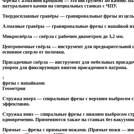
Фрезы с алмазной крошкой
— это инструмент по камню. Вы
натурального камня на специальных станках с ЧПУ.
Твердосплавные гравёры
— гравировальные фрезы из цельн
Алмазные гравёры
— гравировальные фрезы с напайкой из 
Микросвёрла
— свёрла с рабочим диаметром до 3,2 мм.
Центровочные свёрла
— инструмент для предварительной ц
основное сверло от поломки.
Присадочные свёрла
— инструмент для мебельных присадоч
упором для фиксирующих винтов присадочного патрона.
:
фрезы с напайками
Геометрия
Стружка вверх
— спиральные фрезы с верхним выбросом стр
эффективно.
Стружка вниз
— спиральные фрезы с нижним выбросом стру
одновременно. Применяются также на станках без вакуумно
Прямые
— фрезы с прямыми ножами. (Прямые ножи — имеющ