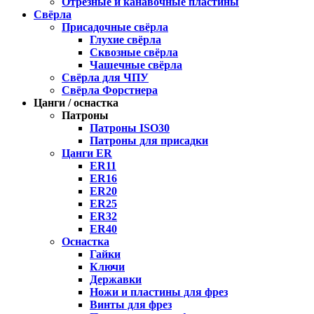
Отрезные и канавочные пластины
Свёрла
Присадочные свёрла
Глухие свёрла
Сквозные свёрла
Чашечные свёрла
Свёрла для ЧПУ
Свёрла Форстнера
Цанги / оснастка
Патроны
Патроны ISO30
Патроны для присадки
Цанги ER
ER11
ER16
ER20
ER25
ER32
ER40
Оснастка
Гайки
Ключи
Державки
Ножи и пластины для фрез
Винты для фрез