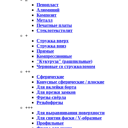
Пенопласт
Алюминий
Композит
Металл
Печатные платы
Стеклотекстолит
+
Стружка вверх
Стружка вниз
Прямые
Компрессионные
"Кукуруза" (рашпильные)
Черновые со стружколомом
++
Сферические
Конусные сферические / плоские
Для вклейки борта
Для врезки замков
Фрезы-свёрла
Резьбофрезы
+++
Для выравнивания поверхности
Для снятия фаски / V-образные
Профильные