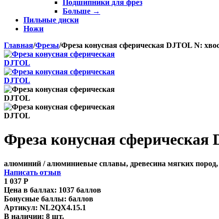
Подшипники для фрез
Больше
→
Пильные диски
Ножи
Главная
/
Фрезы
/
Фреза конусная сферическая DJTOL N: хвост
Фреза конусная сферическая D
алюминий / алюминиевые сплавы, древесина мягких пород,
Написать отзыв
1 037
Р
Цена в баллах:
1037 баллов
Бонусные баллы:
баллов
Артикул:
NL2QX4.15.1
В наличии:
8 шт.