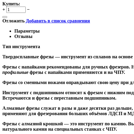
Купить:
+
−
Отложить
Добавить в список сравнения
Параметры
Отзывы
Тип инструмента
Твердосплавные фрезы
— инструмент из сплавов на основе
Ф
резы с напайками
рекомендованы для ручных фрезеров. Н
профильные
фрезы с напайками применяются и на ЧПУ.
Фрезы со сменными ножами
оправдывают свою цену при дл
Инструмент с подшипником относят к
фрезам с нижним по
Встречаются и
фрезы с переставным подшипником
.
Алмазные фрезы
служат в разы и даже десятки раз дольше
применяют для фрезерования больших объёмов ЛДСП и МДФ н
Фрезы с алмазной крошкой
— это инструмент по камню. Вы
натурального камня на специальных станках с ЧПУ.