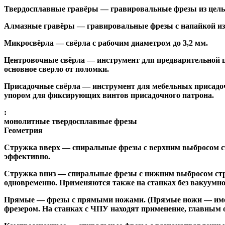
Твердосплавные гравёры
— гравировальные фрезы из цельн
Алмазные гравёры
— гравировальные фрезы с напайкой из 
Микросвёрла
— свёрла с рабочим диаметром до 3,2 мм.
Центровочные свёрла
— инструмент для предварительной ц
основное сверло от поломки.
Присадочные свёрла
— инструмент для мебельных присадоч
упором для фиксирующих винтов присадочного патрона.
:
монолитные твердосплавные фрезы
Геометрия
Стружка вверх
— спиральные фрезы с верхним выбросом стр
эффективно.
Стружка вниз
— спиральные фрезы с нижним выбросом стру
одновременно. Применяются также на станках без вакуумно
Прямые
— фрезы с прямыми ножами. (Прямые ножи — имеющ
фрезером. На станках с ЧПУ находят применение, главным 