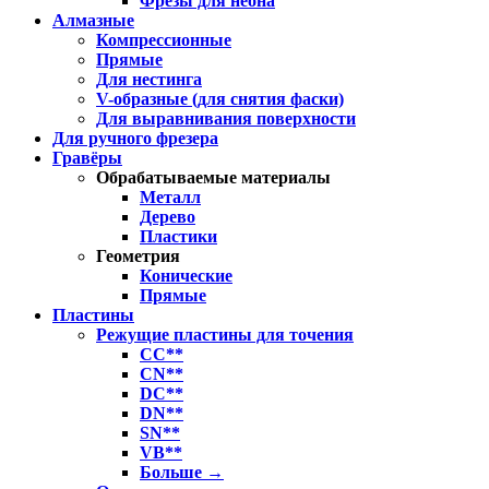
Фрезы для неона
Алмазные
Компрессионные
Прямые
Для нестинга
V-образные (для снятия фаски)
Для выравнивания поверхности
Для ручного фрезера
Гравёры
Обрабатываемые материалы
Металл
Дерево
Пластики
Геометрия
Конические
Прямые
Пластины
Режущие пластины для точения
CC**
CN**
DC**
DN**
SN**
VB**
Больше
→