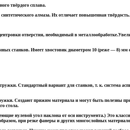
ого твёрдого сплава.
синтетического алмаза. Их отличает повышенная твёрдость.
ентровки отверстия, необходимый в металлообработке.Увели
ных станков. Имеет хвостовик диаметром 10 (реже — 8) мм
ужки. Стандартный вариант для станков, т. к. система асп
жки. Создают прижим материала и могут быть полезны при ф
го стола.
ие нулевой угол наклона от оси инструмента.) Это класси
образом, при резке фанеры и других многослойных материало