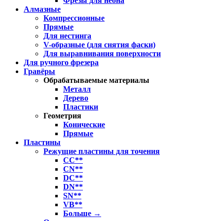
Фрезы для неона
Алмазные
Компрессионные
Прямые
Для нестинга
V-образные (для снятия фаски)
Для выравнивания поверхности
Для ручного фрезера
Гравёры
Обрабатываемые материалы
Металл
Дерево
Пластики
Геометрия
Конические
Прямые
Пластины
Режущие пластины для точения
CC**
CN**
DC**
DN**
SN**
VB**
Больше
→