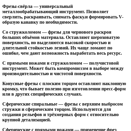
Фрезы-свёрла
— универсальный
металлообрабатывающий инструмент. Позволяет
сверлить, раскраивать, снимать фаску.и формировать V-
образую канавку по необходимости.
Со стружколомом
— фрезы для чернового раскроя
больших объёмов материала. Оставляют шероховатую
поверхность, но выделяются высокой скоростью и
длительной стойкостью лезвий. Их чаще ломают по
ошибке, чем дают возможность выработать весь ресурс.
С прямыми ножами и стружколомом
— получистовой
инструмент. Может быть компромиссом в выборе между
производительностью и чистотой поверхности.
Конусные фрезы с плоским торцом
оставляют наклонную
кромку, что бывает полезно при изготовлении пресс-форм
или в других специфических случаях.
Сферические спиральные
— фрезы с верхним выбросом
стружки и сферическим торцом. Используются для
создания рельефов и трёхмерных форм с относительно
крупной детализацией.
Сферические с прямыми ножами
— применение фрез