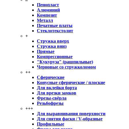
Пенопласт
Алюминий
Композит
Металл
Печатные платы
Стеклотекстолит
+
Стружка вверх
Стружка вниз
Прямые
Компрессионные
"Кукуруза" (рашпильные)
Черновые со стружколомом
++
Сферические
Конусные сферические / плоские
Для вклейки борта
Для врезки замков
Фрезы-свёрла
Резьбофрезы
+++
Для выравнивания поверхности
Для снятия фаски / V-образные
Профильные