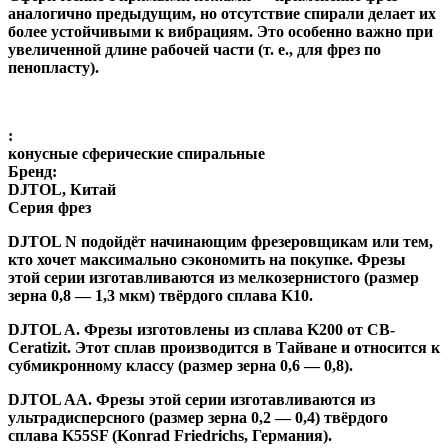
аналогично предыдущим, но отсутствие спирали делает их
более устойчивыми к вибрациям. Это особенно важно при
увеличенной длине рабочей части (т. е., для фрез по
пенопласту).
:
конусные сферические спиральные
Бренд:
DJTOL, Китай
Серия фрез
DJTOL N
подойдёт начинающим фрезеровщикам или тем,
кто хочет максимально сэкономить на покупке. Фрезы
этой серии изготавливаются из мелкозернистого (размер
зерна 0,8 — 1,3 мкм) твёрдого сплава K10.
DJTOL A
.
Фрезы изготовлены из сплава K200 от CB-
Ceratizit. Этот сплав производится в Тайване и относится к
субмикронному классу (размер зерна 0,6 — 0,8).
DJTOL AA.
Фрезы этой серии изготавливаются из
ультрадисперсного (размер зерна 0,2 — 0,4) твёрдого
сплава K55SF (Konrad Friedrichs, Германия).