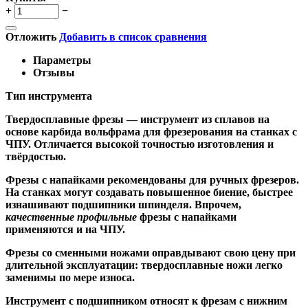
+
−
Отложить
Добавить в список сравнения
Параметры
Отзывы
Тип инструмента
Твердосплавные фрезы
— инструмент из сплавов на
основе карбида вольфрама для фрезерования на станках с
ЧПУ. Отличается высокой точностью изготовления и
твёрдостью.
Ф
резы с напайками
рекомендованы для ручных фрезеров.
На станках могут создавать повышенное биение, быстрее
изнашивают подшипники шпинделя. Впрочем,
качественные
профильные
фрезы с напайками
применяются и на ЧПУ.
Фрезы со сменными ножами
оправдывают свою цену при
длительной эксплуатации: твердосплавные ножи легко
заменимы по мере износа.
Инструмент с подшипником относят к
фрезам с нижним