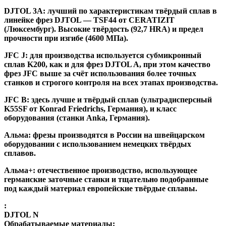
DJTOL 3A:
лучший по характеристикам твёрдый сплав в
линейке фрез DJTOL — TSF44 от CERATIZIT
(Люксембург). Высокие твёрдость (92,7 HRA) и предел
прочности при изгибе (4600 МПа).
JFC J
:
для производства используется субмикронный
сплав K200, как и для фрез DJTOL A, при этом качество
фрез JFC выше за счёт использования более точных
станков и строгого контроля на всех этапах производства.
JFC B:
здесь лучше и твёрдый сплав (ультрадисперсный
K55SF от Konrad Friedrichs, Германия), и класс
оборудования (станки Anka, Германия).
Альма
: фрезы производятся в России на швейцарском
оборудовании с использованием немецких твёрдых
сплавов.
Альма+
: отечественное производство, использующее
германские заточные станки и тщательно подобранные
под каждый материал европейские твёрдые сплавы.
:
DJTOL N
Обрабатываемые материалы: