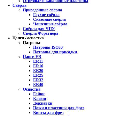
Отрезные и канавочные пластины
Свёрла
Присадочные свёрла
Глухие свёрла
Сквозные свёрла
Чашечные свёрла
Свёрла для ЧПУ
Свёрла Форстнера
Цанги / оснастка
Патроны
Патроны ISO30
Патроны для присадки
Цанги ER
ER11
ER16
ER20
ER25
ER32
ER40
Оснастка
Гайки
Ключи
Державки
Ножи и пластины для фрез
Винты для фрез