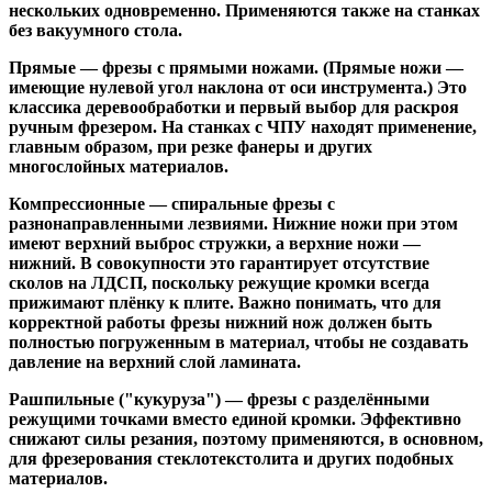
нескольких одновременно. Применяются также на станках
без вакуумного стола.
Прямые
— фрезы с прямыми ножами. (Прямые ножи —
имеющие нулевой угол наклона от оси инструмента.) Это
классика деревообработки и первый выбор для раскроя
ручным фрезером. На станках с ЧПУ находят применение,
главным образом, при резке фанеры и других
многослойных материалов.
Компрессионные
— спиральные фрезы с
разнонаправленными лезвиями. Нижние ножи при этом
имеют верхний выброс стружки, а верхние ножи —
нижний. В совокупности это гарантирует отсутствие
сколов на ЛДСП, поскольку режущие кромки всегда
прижимают плёнку к плите. Важно понимать, что для
корректной работы фрезы нижний нож должен быть
полностью погруженным в материал, чтобы не создавать
давление на верхний слой ламината.
Рашпильные ("кукуруза")
— фрезы с разделёнными
режущими точками вместо единой кромки. Эффективно
снижают силы резания, поэтому применяются, в основном,
для фрезерования стеклотекстолита и других подобных
материалов.