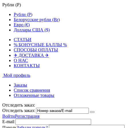
Рубли (
Р
)
Рубли (
Р
)
Белорусские рубли (Br)
Евро (€)
Доллары США ($)
СТАТЬИ
% БОНУСНЫЕ БАЛЛЫ %
СПОСОБЫ ОПЛАТЫ
✈ ДОСТАВКА ✈
О НАС
КОНТАКТЫ
Мой профиль
Заказы
Список сравнения
Отложенные товары
Отследить заказ:
Отследить заказ:
Войти
Регистрация
E-mail
Пароль
Забыли пароль?