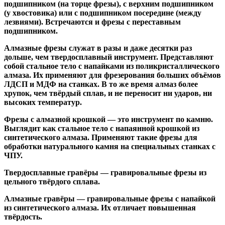
подшипником
(на торце фрезы),
с верхним подшипником
(у хвостовика) или
с подшипником посередине
(между
лезвиями). Встречаются и
фрезы с переставным
подшипником
.
Алмазные фрезы
служат в разы и даже десятки раз
дольше, чем твердосплавный инструмент. Представляют
собой стальное тело с напайками из поликристаллического
алмаза. Их применяют для фрезерования больших объёмов
ЛДСП и МДФ на станках. В то же время алмаз более
хрупок, чем твёрдый сплав, и не переносит ни ударов, ни
высоких температур.
Фрезы с алмазной крошкой
— это инструмент по камню.
Выглядит как стальное тело с напаянной крошкой из
синтетического алмаза. Применяют такие фрезы для
обработки натурального камня на специальных станках с
ЧПУ.
Твердосплавные гравёры
— гравировальные фрезы из
цельного твёрдого сплава.
Алмазные гравёры
— гравировальные фрезы с напайкой
из синтетического алмаза. Их отличает повышенная
твёрдость.