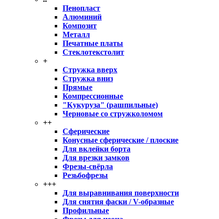
Пенопласт
Алюминий
Композит
Металл
Печатные платы
Стеклотекстолит
+
Стружка вверх
Стружка вниз
Прямые
Компрессионные
"Кукуруза" (рашпильные)
Черновые со стружколомом
++
Сферические
Конусные сферические / плоские
Для вклейки борта
Для врезки замков
Фрезы-свёрла
Резьбофрезы
+++
Для выравнивания поверхности
Для снятия фаски / V-образные
Профильные