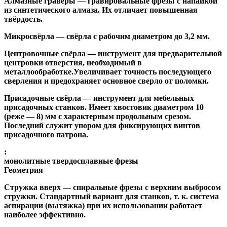
Алмазные гравёры
— гравировальные фрезы с напайкой
из синтетического алмаза. Их отличает повышенная
твёрдость.
Микросвёрла
— свёрла с рабочим диаметром до 3,2 мм.
Центровочные свёрла
— инструмент для предварительной
центровки отверстия, необходимый в
металлообработке.Увеличивает точность последующего
сверления и предохраняет основное сверло от поломки.
Присадочные свёрла
— инструмент для мебельных
присадочных станков. Имеет хвостовик диаметром 10
(реже — 8) мм с характерным продольным срезом.
Последний служит упором для фиксирующих винтов
присадочного патрона.
:
монолитные твердосплавные фрезы
Геометрия
Стружка вверх
— спиральные фрезы с верхним выбросом
стружки. Стандартный вариант для станков, т. к. система
аспирации (вытяжка) при их использовании работает
наиболее эффективно.