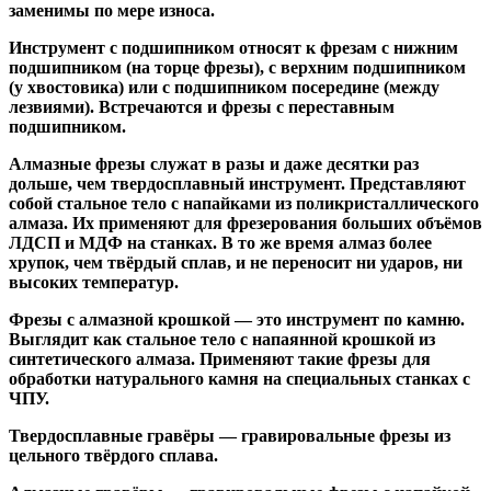
заменимы по мере износа.
Инструмент с подшипником относят к
фрезам с нижним
подшипником
(на торце фрезы),
с верхним подшипником
(у хвостовика) или
с подшипником посередине
(между
лезвиями). Встречаются и
фрезы с переставным
подшипником
.
Алмазные фрезы
служат в разы и даже десятки раз
дольше, чем твердосплавный инструмент. Представляют
собой стальное тело с напайками из поликристаллического
алмаза. Их применяют для фрезерования больших объёмов
ЛДСП и МДФ на станках. В то же время алмаз более
хрупок, чем твёрдый сплав, и не переносит ни ударов, ни
высоких температур.
Фрезы с алмазной крошкой
— это инструмент по камню.
Выглядит как стальное тело с напаянной крошкой из
синтетического алмаза. Применяют такие фрезы для
обработки натурального камня на специальных станках с
ЧПУ.
Твердосплавные гравёры
— гравировальные фрезы из
цельного твёрдого сплава.