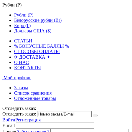
Рубли (
Р
)
Рубли (
Р
)
Белорусские рубли (Br)
Евро (€)
Доллары США ($)
СТАТЬИ
% БОНУСНЫЕ БАЛЛЫ %
СПОСОБЫ ОПЛАТЫ
✈ ДОСТАВКА ✈
О НАС
КОНТАКТЫ
Мой профиль
Заказы
Список сравнения
Отложенные товары
Отследить заказ:
Отследить заказ:
Войти
Регистрация
E-mail
Пароль
Забыли пароль?