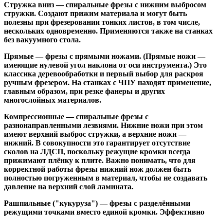
Стружка вниз
— спиральные фрезы с нижним выбросом
стружки. Создают прижим материала и могут быть
полезны при фрезеровании тонких листов, в том числе,
нескольких одновременно. Применяются также на станках
без вакуумного стола.
Прямые
— фрезы с прямыми ножами. (Прямые ножи —
имеющие нулевой угол наклона от оси инструмента.) Это
классика деревообработки и первый выбор для раскроя
ручным фрезером. На станках с ЧПУ находят применение,
главным образом, при резке фанеры и других
многослойных материалов.
Компрессионные
— спиральные фрезы с
разнонаправленными лезвиями. Нижние ножи при этом
имеют верхний выброс стружки, а верхние ножи —
нижний. В совокупности это гарантирует отсутствие
сколов на ЛДСП, поскольку режущие кромки всегда
прижимают плёнку к плите. Важно понимать, что для
корректной работы фрезы нижний нож должен быть
полностью погруженным в материал, чтобы не создавать
давление на верхний слой ламината.
Рашпильные ("кукуруза")
— фрезы с разделёнными
режущими точками вместо единой кромки. Эффективно