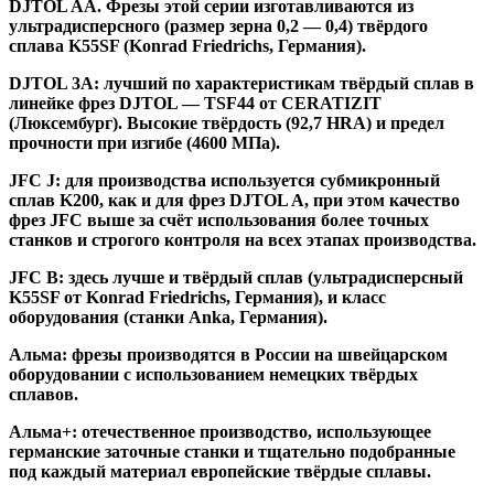
DJTOL AA.
Фрезы этой серии изготавливаются из
ультрадисперсного (размер зерна 0,2 — 0,4) твёрдого
сплава K55SF (Konrad Friedrichs, Германия).
DJTOL 3A:
лучший по характеристикам твёрдый сплав в
линейке фрез DJTOL — TSF44 от CERATIZIT
(Люксембург). Высокие твёрдость (92,7 HRA) и предел
прочности при изгибе (4600 МПа).
JFC J
:
для производства используется субмикронный
сплав K200, как и для фрез DJTOL A, при этом качество
фрез JFC выше за счёт использования более точных
станков и строгого контроля на всех этапах производства.
JFC B:
здесь лучше и твёрдый сплав (ультрадисперсный
K55SF от Konrad Friedrichs, Германия), и класс
оборудования (станки Anka, Германия).
Альма
: фрезы производятся в России на швейцарском
оборудовании с использованием немецких твёрдых
сплавов.
Альма+
: отечественное производство, использующее
германские заточные станки и тщательно подобранные
под каждый материал европейские твёрдые сплавы.