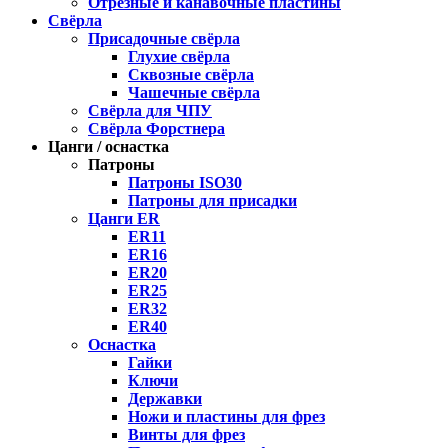
Отрезные и канавочные пластины
Свёрла
Присадочные свёрла
Глухие свёрла
Сквозные свёрла
Чашечные свёрла
Свёрла для ЧПУ
Свёрла Форстнера
Цанги / оснастка
Патроны
Патроны ISO30
Патроны для присадки
Цанги ER
ER11
ER16
ER20
ER25
ER32
ER40
Оснастка
Гайки
Ключи
Державки
Ножи и пластины для фрез
Винты для фрез