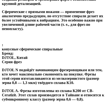
крупной детализацией.
Сферические с прямыми ножами
— применение фрез
аналогично предыдущим, но отсутствие спирали делает их
более устойчивыми к вибрациям. Это особенно важно при
увеличенной длине рабочей части (т. е., для фрез по
пенопласту).
:
конусные сферические спиральные
Бренд:
DJTOL, Китай
Серия фрез
DJTOL N
подойдёт начинающим фрезеровщикам или тем,
кто хочет максимально сэкономить на покупке. Фрезы
этой серии изготавливаются из мелкозернистого (размер
зерна 0,8 — 1,3 мкм) твёрдого сплава K10.
DJTOL A
.
Фрезы изготовлены из сплава K200 от CB-
Ceratizit. Этот сплав производится в Тайване и относится к
субмикронному классу (размер зерна 0,6 — 0,8).