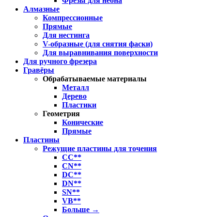
Фрезы для неона
Алмазные
Компрессионные
Прямые
Для нестинга
V-образные (для снятия фаски)
Для выравнивания поверхности
Для ручного фрезера
Гравёры
Обрабатываемые материалы
Металл
Дерево
Пластики
Геометрия
Конические
Прямые
Пластины
Режущие пластины для точения
CC**
CN**
DC**
DN**
SN**
VB**
Больше
→