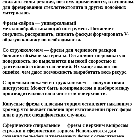
снижают силы резания, поэтому применяются, в основном,
для фрезерования стеклотекстолита и других подобных
материалов.
Фрезы-свёрла
— универсальный
металлообрабатывающий инструмент. Позволяет
сверлить, раскраивать, снимать фаску.и формировать V-
образую канавку по необходимости.
Со стружколомом
— фрезы для чернового раскроя
больших объёмов материала. Оставляют шероховатую
поверхность, но выделяются высокой скоростью и
длительной стойкостью лезвий. Их чаще ломают по
ошибке, чем дают возможность выработать весь ресурс.
С прямыми ножами и стружколомом
— получистовой
инструмент. Может быть компромиссом в выборе между
производительностью и чистотой поверхности.
Конусные фрезы с плоским торцом
оставляют наклонную
кромку, что бывает полезно при изготовлении пресс-форм
или в других специфических случаях.
Сферические спиральные
— фрезы с верхним выбросом
стружки и сферическим торцом. Используются для
создания рельефов и трёхмерных форм с относительно