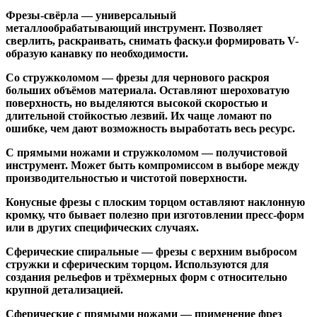
Фрезы-свёрла
— универсальный
металлообрабатывающий инструмент. Позволяет
сверлить, раскраивать, снимать фаску.и формировать V-
образую канавку по необходимости.
Со стружколомом
— фрезы для чернового раскроя
больших объёмов материала. Оставляют шероховатую
поверхность, но выделяются высокой скоростью и
длительной стойкостью лезвий. Их чаще ломают по
ошибке, чем дают возможность выработать весь ресурс.
С прямыми ножами и стружколомом
— получистовой
инструмент. Может быть компромиссом в выборе между
производительностью и чистотой поверхности.
Конусные фрезы с плоским торцом
оставляют наклонную
кромку, что бывает полезно при изготовлении пресс-форм
или в других специфических случаях.
Сферические спиральные
— фрезы с верхним выбросом
стружки и сферическим торцом. Используются для
создания рельефов и трёхмерных форм с относительно
крупной детализацией.
Сферические с прямыми ножами
— применение фрез