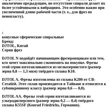
аналогично предыдущим, но отсутствие спирали делает их
более устойчивыми к вибрациям. Это особенно важно при
увеличенной длине рабочей части (т. е., для фрез по
пенопласту).
:
конусные сферические спиральные
Бренд:
DJTOL, Китай
Серия фрез
DJTOL N
подойдёт начинающим фрезеровщикам или тем,
кто хочет максимально сэкономить на покупке. Фрезы
этой серии изготавливаются из мелкозернистого (размер
зерна 0,8 — 1,3 мкм) твёрдого сплава K10.
DJTOL A
.
Фрезы изготовлены из сплава K200 от CB-
Ceratizit. Этот сплав производится в Тайване и относится к
субмикронному классу (размер зерна 0,6 — 0,8).
DJTOL AA.
Фрезы этой серии изготавливаются из
ультрадисперсного (размер зерна 0,2 — 0,4) твёрдого
сплава K55SF (Konrad Friedrichs, Германия).