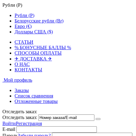
Рубли (
Р
)
Рубли (
Р
)
Белорусские рубли (Br)
Евро (€)
Доллары США ($)
СТАТЬИ
% БОНУСНЫЕ БАЛЛЫ %
СПОСОБЫ ОПЛАТЫ
✈ ДОСТАВКА ✈
О НАС
КОНТАКТЫ
Мой профиль
Заказы
Список сравнения
Отложенные товары
Отследить заказ:
Отследить заказ:
Войти
Регистрация
E-mail
Пароль
Забыли пароль?