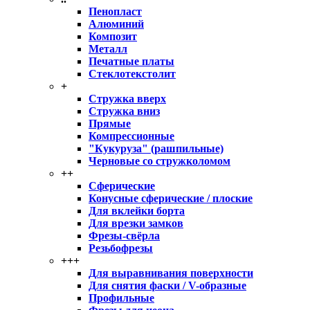
Пенопласт
Алюминий
Композит
Металл
Печатные платы
Стеклотекстолит
+
Стружка вверх
Стружка вниз
Прямые
Компрессионные
"Кукуруза" (рашпильные)
Черновые со стружколомом
++
Сферические
Конусные сферические / плоские
Для вклейки борта
Для врезки замков
Фрезы-свёрла
Резьбофрезы
+++
Для выравнивания поверхности
Для снятия фаски / V-образные
Профильные