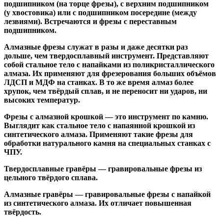
подшипником
(на торце фрезы),
с верхним подшипником
(у хвостовика) или
с подшипником посередине
(между
лезвиями). Встречаются и
фрезы с переставным
подшипником
.
Алмазные фрезы
служат в разы и даже десятки раз
дольше, чем твердосплавный инструмент. Представляют
собой стальное тело с напайками из поликристаллического
алмаза. Их применяют для фрезерования больших объёмов
ЛДСП и МДФ на станках. В то же время алмаз более
хрупок, чем твёрдый сплав, и не переносит ни ударов, ни
высоких температур.
Фрезы с алмазной крошкой
— это инструмент по камню.
Выглядит как стальное тело с напаянной крошкой из
синтетического алмаза. Применяют такие фрезы для
обработки натурального камня на специальных станках с
ЧПУ.
Твердосплавные гравёры
— гравировальные фрезы из
цельного твёрдого сплава.
Алмазные гравёры
— гравировальные фрезы с напайкой
из синтетического алмаза. Их отличает повышенная
твёрдость.