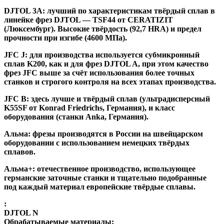
DJTOL 3A:
лучший по характеристикам твёрдый сплав в
линейке фрез DJTOL — TSF44 от CERATIZIT
(Люксембург). Высокие твёрдость (92,7 HRA) и предел
прочности при изгибе (4600 МПа).
JFC J
:
для производства используется субмикронный
сплав K200, как и для фрез DJTOL A, при этом качество
фрез JFC выше за счёт использования более точных
станков и строгого контроля на всех этапах производства.
JFC B:
здесь лучше и твёрдый сплав (ультрадисперсный
K55SF от Konrad Friedrichs, Германия), и класс
оборудования (станки Anka, Германия).
Альма
: фрезы производятся в России на швейцарском
оборудовании с использованием немецких твёрдых
сплавов.
Альма+
: отечественное производство, использующее
германские заточные станки и тщательно подобранные
под каждый материал европейские твёрдые сплавы.
:
DJTOL N
Обрабатываемые материалы: