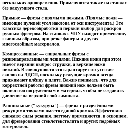
нескольких одновременно. Применяются также на станках
без вакуумного стола.
Прямые
— фрезы с прямыми ножами. (Прямые ножи —
имеющие нулевой угол наклона от оси инструмента.) Это
классика деревообработки и первый выбор для раскроя
ручным фрезером. На станках с ЧПУ находят применение,
главным образом, при резке фанеры и других
многослойных материалов.
Компрессионные
— спиральные фрезы с
разнонаправленными лезвиями. Нижние ножи при этом
имеют верхний выброс стружки, а верхние ножи —
нижний. В совокупности это гарантирует отсутствие
сколов на ЛДСП, поскольку режущие кромки всегда
прижимают плёнку к плите. Важно понимать, что для
корректной работы фрезы нижний нож должен быть
полностью погруженным в материал, чтобы не создавать
давление на верхний слой ламината.
Рашпильные ("кукуруза")
— фрезы с разделёнными
режущими точками вместо единой кромки. Эффективно
снижают силы резания, поэтому применяются, в основном,
для фрезерования стеклотекстолита и других подобных
материалов.