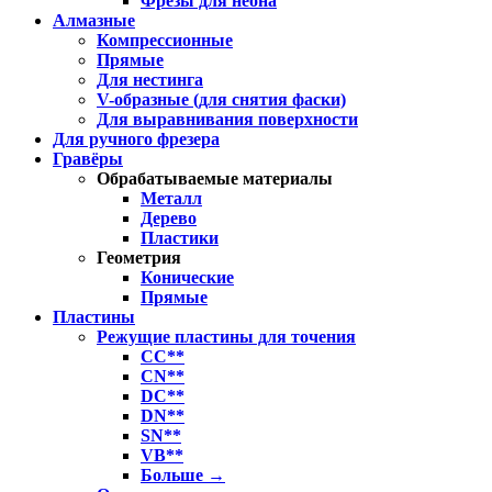
Фрезы для неона
Алмазные
Компрессионные
Прямые
Для нестинга
V-образные (для снятия фаски)
Для выравнивания поверхности
Для ручного фрезера
Гравёры
Обрабатываемые материалы
Металл
Дерево
Пластики
Геометрия
Конические
Прямые
Пластины
Режущие пластины для точения
CC**
CN**
DC**
DN**
SN**
VB**
Больше
→