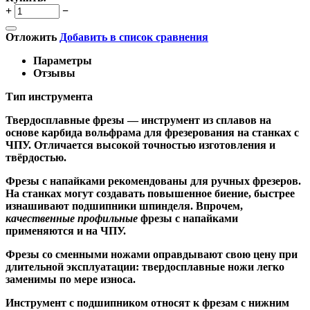
+
−
Отложить
Добавить в список сравнения
Параметры
Отзывы
Тип инструмента
Твердосплавные фрезы
— инструмент из сплавов на
основе карбида вольфрама для фрезерования на станках с
ЧПУ. Отличается высокой точностью изготовления и
твёрдостью.
Ф
резы с напайками
рекомендованы для ручных фрезеров.
На станках могут создавать повышенное биение, быстрее
изнашивают подшипники шпинделя. Впрочем,
качественные
профильные
фрезы с напайками
применяются и на ЧПУ.
Фрезы со сменными ножами
оправдывают свою цену при
длительной эксплуатации: твердосплавные ножи легко
заменимы по мере износа.
Инструмент с подшипником относят к
фрезам с нижним