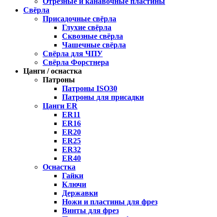
Отрезные и канавочные пластины
Свёрла
Присадочные свёрла
Глухие свёрла
Сквозные свёрла
Чашечные свёрла
Свёрла для ЧПУ
Свёрла Форстнера
Цанги / оснастка
Патроны
Патроны ISO30
Патроны для присадки
Цанги ER
ER11
ER16
ER20
ER25
ER32
ER40
Оснастка
Гайки
Ключи
Державки
Ножи и пластины для фрез
Винты для фрез