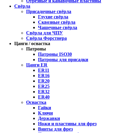
Отрезные и канавочные пластины
Свёрла
Присадочные свёрла
Глухие свёрла
Сквозные свёрла
Чашечные свёрла
Свёрла для ЧПУ
Свёрла Форстнера
Цанги / оснастка
Патроны
Патроны ISO30
Патроны для присадки
Цанги ER
ER11
ER16
ER20
ER25
ER32
ER40
Оснастка
Гайки
Ключи
Державки
Ножи и пластины для фрез
Винты для фрез