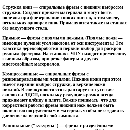
Стружка вниз
— спиральные фрезы с нижним выбросом
стружки. Создают прижим материала и могут быть
полезны при фрезеровании тонких листов, в том числе,
нескольких одновременно. Применяются также на станках
без вакуумного стола.
Прямые
— фрезы с прямыми ножами. (Прямые ножи —
имеющие нулевой угол наклона от оси инструмента.) Это
классика деревообработки и первый выбор для раскроя
ручным фрезером. На станках с ЧПУ находят применение,
главным образом, при резке фанеры и других
многослойных материалов.
Компрессионные
— спиральные фрезы с
разнонаправленными лезвиями. Нижние ножи при этом
имеют верхний выброс стружки, а верхние ножи —
нижний. В совокупности это гарантирует отсутствие
сколов на ЛДСП, поскольку режущие кромки всегда
прижимают плёнку к плите. Важно понимать, что для
корректной работы фрезы нижний нож должен быть
полностью погруженным в материал, чтобы не создавать
давление на верхний слой ламината.
Рашпильные ("кукуруза")
— фрезы с разделёнными