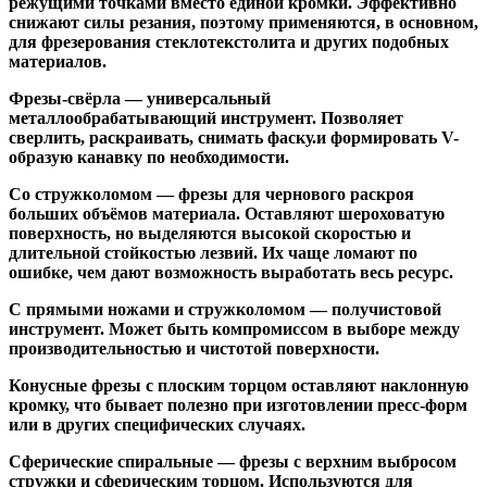
режущими точками вместо единой кромки. Эффективно
снижают силы резания, поэтому применяются, в основном,
для фрезерования стеклотекстолита и других подобных
материалов.
Фрезы-свёрла
— универсальный
металлообрабатывающий инструмент. Позволяет
сверлить, раскраивать, снимать фаску.и формировать V-
образую канавку по необходимости.
Со стружколомом
— фрезы для чернового раскроя
больших объёмов материала. Оставляют шероховатую
поверхность, но выделяются высокой скоростью и
длительной стойкостью лезвий. Их чаще ломают по
ошибке, чем дают возможность выработать весь ресурс.
С прямыми ножами и стружколомом
— получистовой
инструмент. Может быть компромиссом в выборе между
производительностью и чистотой поверхности.
Конусные фрезы с плоским торцом
оставляют наклонную
кромку, что бывает полезно при изготовлении пресс-форм
или в других специфических случаях.
Сферические спиральные
— фрезы с верхним выбросом
стружки и сферическим торцом. Используются для