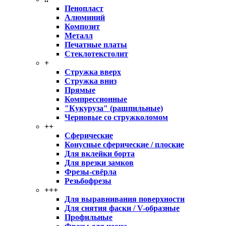
Пенопласт
Алюминий
Композит
Металл
Печатные платы
Стеклотекстолит
+
Стружка вверх
Стружка вниз
Прямые
Компрессионные
"Кукуруза" (рашпильные)
Черновые со стружколомом
++
Сферические
Конусные сферические / плоские
Для вклейки борта
Для врезки замков
Фрезы-свёрла
Резьбофрезы
+++
Для выравнивания поверхности
Для снятия фаски / V-образные
Профильные