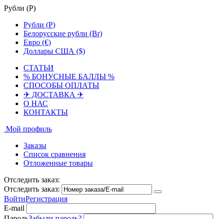
Рубли (
Р
)
Рубли (
Р
)
Белорусские рубли (Br)
Евро (€)
Доллары США ($)
СТАТЬИ
% БОНУСНЫЕ БАЛЛЫ %
СПОСОБЫ ОПЛАТЫ
✈ ДОСТАВКА ✈
О НАС
КОНТАКТЫ
Мой профиль
Заказы
Список сравнения
Отложенные товары
Отследить заказ:
Отследить заказ:
Войти
Регистрация
E-mail
Пароль
Забыли пароль?