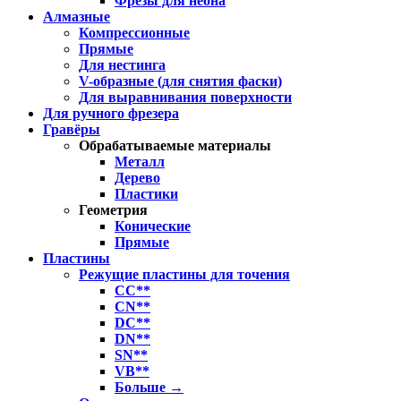
Фрезы для неона
Алмазные
Компрессионные
Прямые
Для нестинга
V-образные (для снятия фаски)
Для выравнивания поверхности
Для ручного фрезера
Гравёры
Обрабатываемые материалы
Металл
Дерево
Пластики
Геометрия
Конические
Прямые
Пластины
Режущие пластины для точения
CC**
CN**
DC**
DN**
SN**
VB**
Больше
→