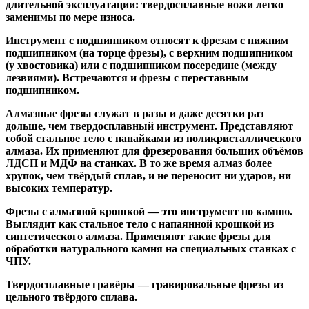
длительной эксплуатации: твердосплавные ножи легко
заменимы по мере износа.
Инструмент с подшипником относят к
фрезам с нижним
подшипником
(на торце фрезы),
с верхним подшипником
(у хвостовика) или
с подшипником посередине
(между
лезвиями). Встречаются и
фрезы с переставным
подшипником
.
Алмазные фрезы
служат в разы и даже десятки раз
дольше, чем твердосплавный инструмент. Представляют
собой стальное тело с напайками из поликристаллического
алмаза. Их применяют для фрезерования больших объёмов
ЛДСП и МДФ на станках. В то же время алмаз более
хрупок, чем твёрдый сплав, и не переносит ни ударов, ни
высоких температур.
Фрезы с алмазной крошкой
— это инструмент по камню.
Выглядит как стальное тело с напаянной крошкой из
синтетического алмаза. Применяют такие фрезы для
обработки натурального камня на специальных станках с
ЧПУ.
Твердосплавные гравёры
— гравировальные фрезы из
цельного твёрдого сплава.