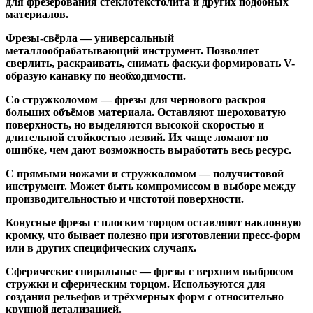
для фрезерования стеклотекстолита и других подобных
материалов.
Фрезы-свёрла
— универсальный
металлообрабатывающий инструмент. Позволяет
сверлить, раскраивать, снимать фаску.и формировать V-
образую канавку по необходимости.
Со стружколомом
— фрезы для чернового раскроя
больших объёмов материала. Оставляют шероховатую
поверхность, но выделяются высокой скоростью и
длительной стойкостью лезвий. Их чаще ломают по
ошибке, чем дают возможность выработать весь ресурс.
С прямыми ножами и стружколомом
— получистовой
инструмент. Может быть компромиссом в выборе между
производительностью и чистотой поверхности.
Конусные фрезы с плоским торцом
оставляют наклонную
кромку, что бывает полезно при изготовлении пресс-форм
или в других специфических случаях.
Сферические спиральные
— фрезы с верхним выбросом
стружки и сферическим торцом. Используются для
создания рельефов и трёхмерных форм с относительно
крупной детализацией.