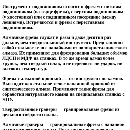
Инструмент с подшипником относят к
фрезам с нижним
подшипником
(на торце фрезы),
с верхним подшипником
(у хвостовика) или
с подшипником посередине
(между
лезвиями). Встречаются и
фрезы с переставным
подшипником
.
Алмазные фрезы
служат в разы и даже десятки раз
дольше, чем твердосплавный инструмент. Представляют
собой стальное тело с напайками из поликристаллического
алмаза. Их применяют для фрезерования больших объёмов
ЛДСП и МДФ на станках. В то же время алмаз более
хрупок, чем твёрдый сплав, и не переносит ни ударов, ни
высоких температур.
Фрезы с алмазной крошкой
— это инструмент по камню.
Выглядит как стальное тело с напаянной крошкой из
синтетического алмаза. Применяют такие фрезы для
обработки натурального камня на специальных станках с
ЧПУ.
Твердосплавные гравёры
— гравировальные фрезы из
цельного твёрдого сплава.
Алмазные гравёры
— гравировальные фрезы с напайкой
из синтетического алмаза. Их отличает повышенная