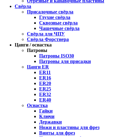
Отрезные и канавочные пластины
Свёрла
Присадочные свёрла
Глухие свёрла
Сквозные свёрла
Чашечные свёрла
Свёрла для ЧПУ
Свёрла Форстнера
Цанги / оснастка
Патроны
Патроны ISO30
Патроны для присадки
Цанги ER
ER11
ER16
ER20
ER25
ER32
ER40
Оснастка
Гайки
Ключи
Державки
Ножи и пластины для фрез
Винты для фрез