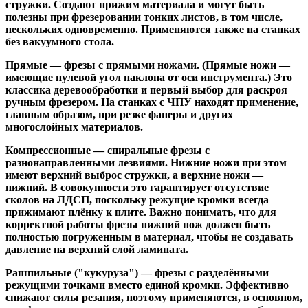
стружки. Создают прижим материала и могут быть
полезны при фрезеровании тонких листов, в том числе,
нескольких одновременно. Применяются также на станках
без вакуумного стола.
Прямые
— фрезы с прямыми ножами. (Прямые ножи —
имеющие нулевой угол наклона от оси инструмента.) Это
классика деревообработки и первый выбор для раскроя
ручным фрезером. На станках с ЧПУ находят применение,
главным образом, при резке фанеры и других
многослойных материалов.
Компрессионные
— спиральные фрезы с
разнонаправленными лезвиями. Нижние ножи при этом
имеют верхний выброс стружки, а верхние ножи —
нижний. В совокупности это гарантирует отсутствие
сколов на ЛДСП, поскольку режущие кромки всегда
прижимают плёнку к плите. Важно понимать, что для
корректной работы фрезы нижний нож должен быть
полностью погруженным в материал, чтобы не создавать
давление на верхний слой ламината.
Рашпильные ("кукуруза")
— фрезы с разделёнными
режущими точками вместо единой кромки. Эффективно
снижают силы резания, поэтому применяются, в основном,