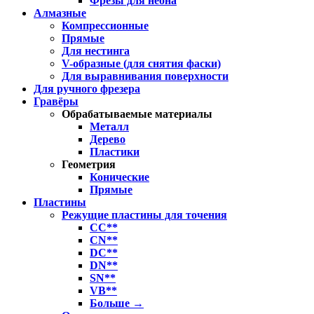
Фрезы для неона
Алмазные
Компрессионные
Прямые
Для нестинга
V-образные (для снятия фаски)
Для выравнивания поверхности
Для ручного фрезера
Гравёры
Обрабатываемые материалы
Металл
Дерево
Пластики
Геометрия
Конические
Прямые
Пластины
Режущие пластины для точения
CC**
CN**
DC**
DN**
SN**
VB**
Больше
→