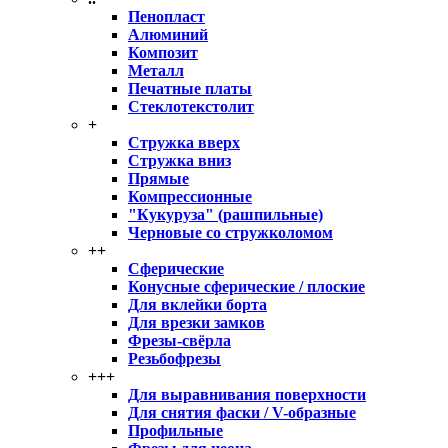
Пенопласт
Алюминий
Композит
Металл
Печатные платы
Стеклотекстолит
+
Стружка вверх
Стружка вниз
Прямые
Компрессионные
"Кукуруза" (рашпильные)
Черновые со стружколомом
++
Сферические
Конусные сферические / плоские
Для вклейки борта
Для врезки замков
Фрезы-свёрла
Резьбофрезы
+++
Для выравнивания поверхности
Для снятия фаски / V-образные
Профильные