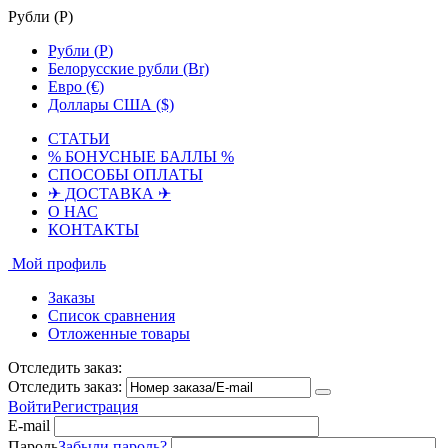
Рубли (
Р
)
Рубли (
Р
)
Белорусские рубли (Br)
Евро (€)
Доллары США ($)
СТАТЬИ
% БОНУСНЫЕ БАЛЛЫ %
СПОСОБЫ ОПЛАТЫ
✈ ДОСТАВКА ✈
О НАС
КОНТАКТЫ
Мой профиль
Заказы
Список сравнения
Отложенные товары
Отследить заказ:
Отследить заказ:
Войти
Регистрация
E-mail
Пароль
Забыли пароль?