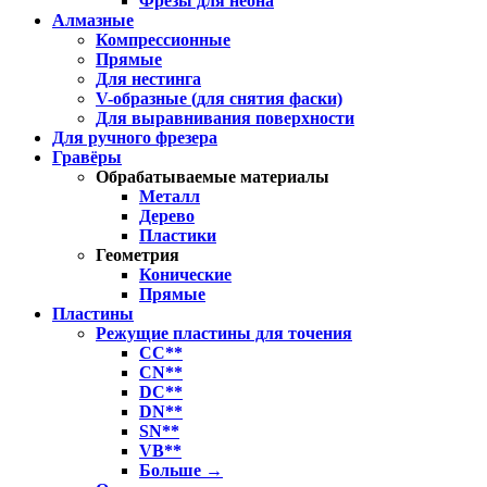
Фрезы для неона
Алмазные
Компрессионные
Прямые
Для нестинга
V-образные (для снятия фаски)
Для выравнивания поверхности
Для ручного фрезера
Гравёры
Обрабатываемые материалы
Металл
Дерево
Пластики
Геометрия
Конические
Прямые
Пластины
Режущие пластины для точения
CC**
CN**
DC**
DN**
SN**
VB**
Больше
→