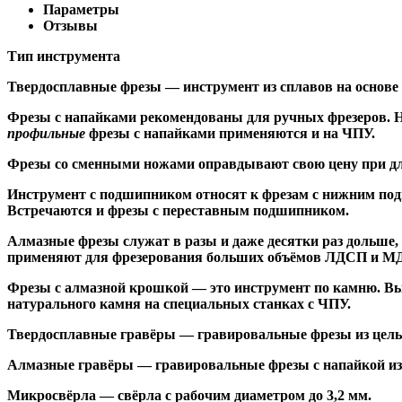
Параметры
Отзывы
Тип инструмента
Твердосплавные фрезы
— инструмент из сплавов на основе
Ф
резы с напайками
рекомендованы для ручных фрезеров. Н
профильные
фрезы с напайками применяются и на ЧПУ.
Фрезы со сменными ножами
оправдывают свою цену при дл
Инструмент с подшипником относят к
фрезам с нижним по
Встречаются и
фрезы с переставным подшипником
.
Алмазные фрезы
служат в разы и даже десятки раз дольше
применяют для фрезерования больших объёмов ЛДСП и МДФ н
Фрезы с алмазной крошкой
— это инструмент по камню. Вы
натурального камня на специальных станках с ЧПУ.
Твердосплавные гравёры
— гравировальные фрезы из цельн
Алмазные гравёры
— гравировальные фрезы с напайкой из 
Микросвёрла
— свёрла с рабочим диаметром до 3,2 мм.