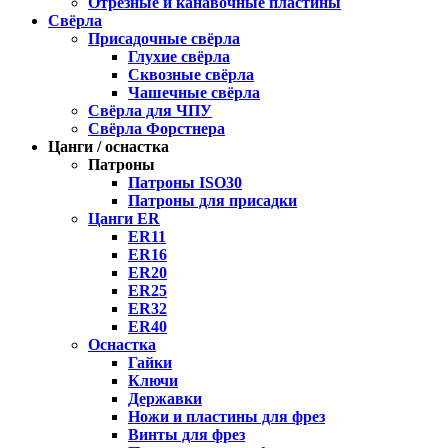
Отрезные и канавочные пластины
Свёрла
Присадочные свёрла
Глухие свёрла
Сквозные свёрла
Чашечные свёрла
Свёрла для ЧПУ
Свёрла Форстнера
Цанги / оснастка
Патроны
Патроны ISO30
Патроны для присадки
Цанги ER
ER11
ER16
ER20
ER25
ER32
ER40
Оснастка
Гайки
Ключи
Державки
Ножи и пластины для фрез
Винты для фрез