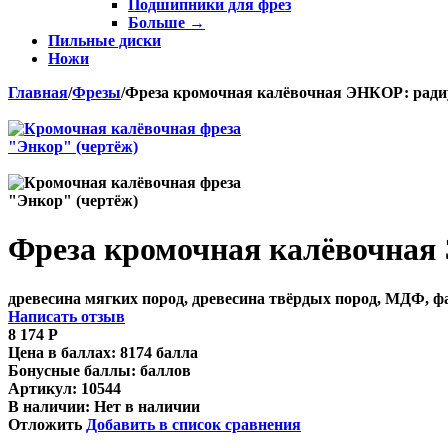
Подшипники для фрез
Больше
→
Пильные диски
Ножи
Главная
/
Фрезы
/
Фреза кромочная калёвочная ЭНКОР: радиус
Фреза кромочная калёвочная 
древесина мягких пород, древесина твёрдых пород, МДФ, 
Написать отзыв
8 174
Р
Цена в баллах:
8174 балла
Бонусные баллы:
баллов
Артикул:
10544
В наличии:
Нет в наличии
Отложить
Добавить в список сравнения