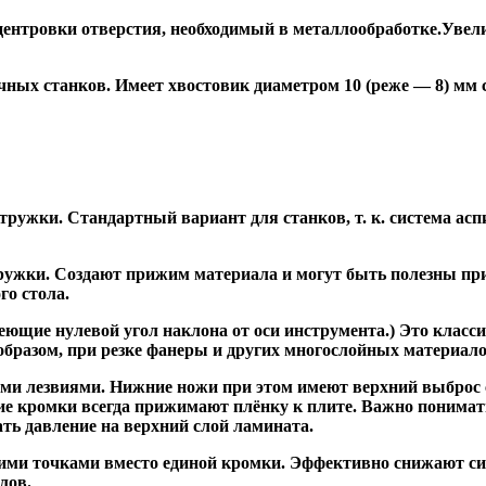
ентровки отверстия, необходимый в металлообработке.Увели
ных станков. Имеет хвостовик диаметром 10 (реже — 8) мм
ужки. Стандартный вариант для станков, т. к. система асп
жки. Создают прижим материала и могут быть полезны при ф
го стола.
ие нулевой угол наклона от оси инструмента.) Это класси
образом, при резке фанеры и других многослойных материало
и лезвиями. Нижние ножи при этом имеют верхний выброс с
ие кромки всегда прижимают плёнку к плите. Важно понимат
ть давление на верхний слой ламината.
и точками вместо единой кромки. Эффективно снижают сил
лов.