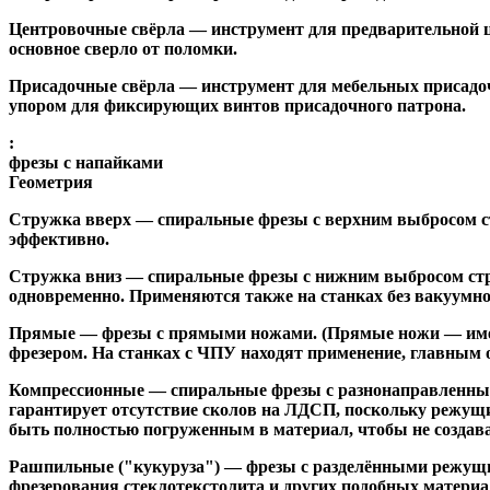
Центровочные свёрла
— инструмент для предварительной ц
основное сверло от поломки.
Присадочные свёрла
— инструмент для мебельных присадоч
упором для фиксирующих винтов присадочного патрона.
:
фрезы с напайками
Геометрия
Стружка вверх
— спиральные фрезы с верхним выбросом стр
эффективно.
Стружка вниз
— спиральные фрезы с нижним выбросом стру
одновременно. Применяются также на станках без вакуумно
Прямые
— фрезы с прямыми ножами. (Прямые ножи — имеющ
фрезером. На станках с ЧПУ находят применение, главным 
Компрессионные
— спиральные фрезы с разнонаправленным
гарантирует отсутствие сколов на ЛДСП, поскольку режущ
быть полностью погруженным в материал, чтобы не создава
Рашпильные ("кукуруза")
— фрезы с разделёнными режущим
фрезерования стеклотекстолита и других подобных материа