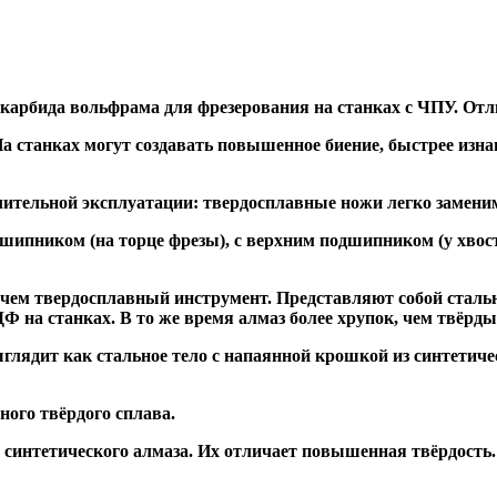
 карбида вольфрама для фрезерования на станках с ЧПУ. Отл
а станках могут создавать повышенное биение, быстрее и
ительной эксплуатации: твердосплавные ножи легко заменим
дшипником
(на торце фрезы),
с верхним подшипником
(у хвос
, чем твердосплавный инструмент. Представляют собой стальн
а станках. В то же время алмаз более хрупок, чем твёрдый 
глядит как стальное тело с напаянной крошкой из синтетиче
ого твёрдого сплава.
синтетического алмаза. Их отличает повышенная твёрдость.