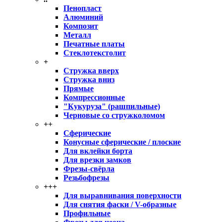
Пенопласт
Алюминий
Композит
Металл
Печатные платы
Стеклотекстолит
+
Стружка вверх
Стружка вниз
Прямые
Компрессионные
"Кукуруза" (рашпильные)
Черновые со стружколомом
++
Сферические
Конусные сферические / плоские
Для вклейки борта
Для врезки замков
Фрезы-свёрла
Резьбофрезы
+++
Для выравнивания поверхности
Для снятия фаски / V-образные
Профильные