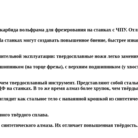
 карбида вольфрама для фрезерования на станках с ЧПУ. Отл
а станках могут создавать повышенное биение, быстрее и
ительной эксплуатации: твердосплавные ножи легко заменим
дшипником
(на торце фрезы),
с верхним подшипником
(у хвос
, чем твердосплавный инструмент. Представляют собой стальн
а станках. В то же время алмаз более хрупок, чем твёрдый 
глядит как стальное тело с напаянной крошкой из синтетиче
ого твёрдого сплава.
синтетического алмаза. Их отличает повышенная твёрдость.