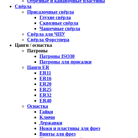
Отрезные и канавочные пластины
Свёрла
Присадочные свёрла
Глухие свёрла
Сквозные свёрла
Чашечные свёрла
Свёрла для ЧПУ
Свёрла Форстнера
Цанги / оснастка
Патроны
Патроны ISO30
Патроны для присадки
Цанги ER
ER11
ER16
ER20
ER25
ER32
ER40
Оснастка
Гайки
Ключи
Державки
Ножи и пластины для фрез
Винты для фрез