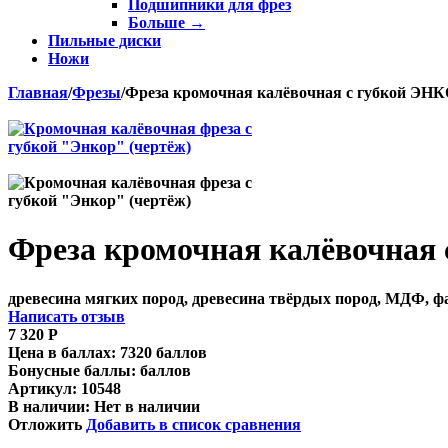
Подшипники для фрез
Больше
→
Пильные диски
Ножи
Главная
/
Фрезы
/
Фреза кромочная калёвочная с губкой ЭНКОР
Фреза кромочная калёвочная с
древесина мягких пород, древесина твёрдых пород, МДФ, 
Написать отзыв
7 320
Р
Цена в баллах:
7320 баллов
Бонусные баллы:
баллов
Артикул:
10548
В наличии:
Нет в наличии
Отложить
Добавить в список сравнения