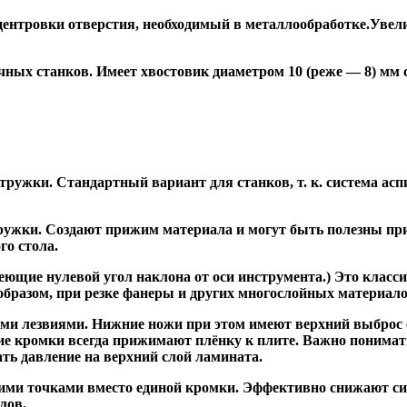
ентровки отверстия, необходимый в металлообработке.Увели
ных станков. Имеет хвостовик диаметром 10 (реже — 8) мм
ужки. Стандартный вариант для станков, т. к. система асп
жки. Создают прижим материала и могут быть полезны при ф
го стола.
ие нулевой угол наклона от оси инструмента.) Это класси
образом, при резке фанеры и других многослойных материало
и лезвиями. Нижние ножи при этом имеют верхний выброс с
ие кромки всегда прижимают плёнку к плите. Важно понимат
ть давление на верхний слой ламината.
и точками вместо единой кромки. Эффективно снижают сил
лов.