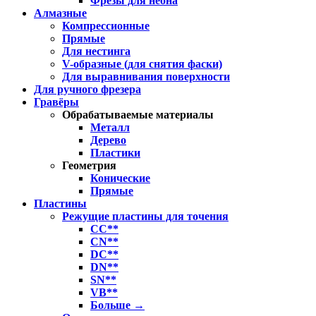
Фрезы для неона
Алмазные
Компрессионные
Прямые
Для нестинга
V-образные (для снятия фаски)
Для выравнивания поверхности
Для ручного фрезера
Гравёры
Обрабатываемые материалы
Металл
Дерево
Пластики
Геометрия
Конические
Прямые
Пластины
Режущие пластины для точения
CC**
CN**
DC**
DN**
SN**
VB**
Больше
→