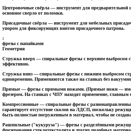
Центровочные свёрла
— инструмент для предварительной ц
основное сверло от поломки.
Присадочные свёрла
— инструмент для мебельных присадоч
упором для фиксирующих винтов присадочного патрона.
:
фрезы с напайками
Геометрия
Стружка вверх
— спиральные фрезы с верхним выбросом стр
эффективно.
Стружка вниз
— спиральные фрезы с нижним выбросом стру
одновременно. Применяются также на станках без вакуумно
Прямые
— фрезы с прямыми ножами. (Прямые ножи — имеющ
фрезером. На станках с ЧПУ находят применение, главным 
Компрессионные
— спиральные фрезы с разнонаправленным
гарантирует отсутствие сколов на ЛДСП, поскольку режущ
быть полностью погруженным в материал, чтобы не создава
Рашпильные ("кукуруза")
— фрезы с разделёнными режущим
фрезерования стеклотекстолита и других подобных материа