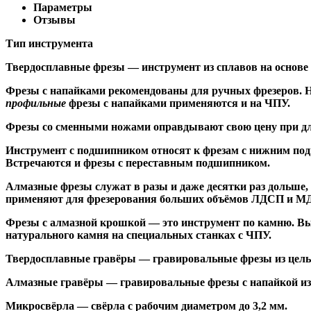
Параметры
Отзывы
Тип инструмента
Твердосплавные фрезы
— инструмент из сплавов на основе
Ф
резы с напайками
рекомендованы для ручных фрезеров. Н
профильные
фрезы с напайками применяются и на ЧПУ.
Фрезы со сменными ножами
оправдывают свою цену при дл
Инструмент с подшипником относят к
фрезам с нижним по
Встречаются и
фрезы с переставным подшипником
.
Алмазные фрезы
служат в разы и даже десятки раз дольше
применяют для фрезерования больших объёмов ЛДСП и МДФ н
Фрезы с алмазной крошкой
— это инструмент по камню. Вы
натурального камня на специальных станках с ЧПУ.
Твердосплавные гравёры
— гравировальные фрезы из цельн
Алмазные гравёры
— гравировальные фрезы с напайкой из 
Микросвёрла
— свёрла с рабочим диаметром до 3,2 мм.