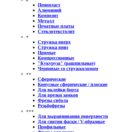
Пенопласт
Алюминий
Композит
Металл
Печатные платы
Стеклотекстолит
+
Стружка вверх
Стружка вниз
Прямые
Компрессионные
"Кукуруза" (рашпильные)
Черновые со стружколомом
++
Сферические
Конусные сферические / плоские
Для вклейки борта
Для врезки замков
Фрезы-свёрла
Резьбофрезы
+++
Для выравнивания поверхности
Для снятия фаски / V-образные
Профильные