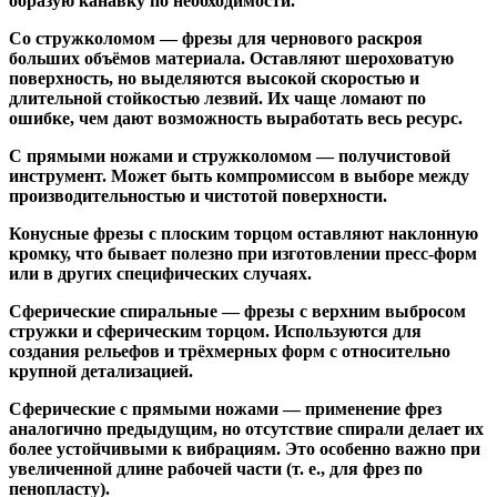
образую канавку по необходимости.
Со стружколомом
— фрезы для чернового раскроя
больших объёмов материала. Оставляют шероховатую
поверхность, но выделяются высокой скоростью и
длительной стойкостью лезвий. Их чаще ломают по
ошибке, чем дают возможность выработать весь ресурс.
С прямыми ножами и стружколомом
— получистовой
инструмент. Может быть компромиссом в выборе между
производительностью и чистотой поверхности.
Конусные фрезы с плоским торцом
оставляют наклонную
кромку, что бывает полезно при изготовлении пресс-форм
или в других специфических случаях.
Сферические спиральные
— фрезы с верхним выбросом
стружки и сферическим торцом. Используются для
создания рельефов и трёхмерных форм с относительно
крупной детализацией.
Сферические с прямыми ножами
— применение фрез
аналогично предыдущим, но отсутствие спирали делает их
более устойчивыми к вибрациям. Это особенно важно при
увеличенной длине рабочей части (т. е., для фрез по
пенопласту).