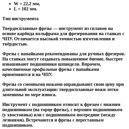
W = 22,2 мм,
L = 102 мм.
Тип инструмента
Твердосплавные фрезы
— инструмент из сплавов на
основе карбида вольфрама для фрезерования на станках с
ЧПУ. Отличается высокой точностью изготовления и
твёрдостью.
Ф
резы с напайками
рекомендованы для ручных фрезеров.
На станках могут создавать повышенное биение, быстрее
изнашивают подшипники шпинделя. Впрочем,
качественные
профильные
фрезы с напайками
применяются и на ЧПУ.
Фрезы со сменными ножами
оправдывают свою цену при
длительной эксплуатации: твердосплавные ножи легко
заменимы по мере износа.
Инструмент с подшипником относят к
фрезам с нижним
подшипником
(на торце фрезы),
с верхним подшипником
(у хвостовика) или
с подшипником посередине
(между
лезвиями). Встречаются и
фрезы с переставным
подшипником
.