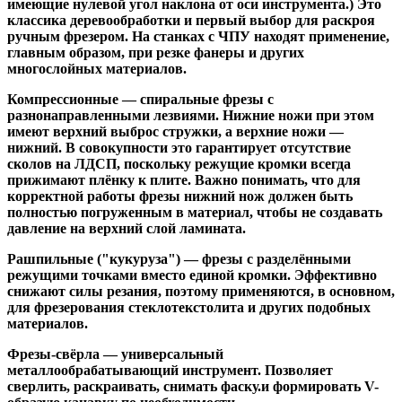
имеющие нулевой угол наклона от оси инструмента.) Это
классика деревообработки и первый выбор для раскроя
ручным фрезером. На станках с ЧПУ находят применение,
главным образом, при резке фанеры и других
многослойных материалов.
Компрессионные
— спиральные фрезы с
разнонаправленными лезвиями. Нижние ножи при этом
имеют верхний выброс стружки, а верхние ножи —
нижний. В совокупности это гарантирует отсутствие
сколов на ЛДСП, поскольку режущие кромки всегда
прижимают плёнку к плите. Важно понимать, что для
корректной работы фрезы нижний нож должен быть
полностью погруженным в материал, чтобы не создавать
давление на верхний слой ламината.
Рашпильные ("кукуруза")
— фрезы с разделёнными
режущими точками вместо единой кромки. Эффективно
снижают силы резания, поэтому применяются, в основном,
для фрезерования стеклотекстолита и других подобных
материалов.
Фрезы-свёрла
— универсальный
металлообрабатывающий инструмент. Позволяет
сверлить, раскраивать, снимать фаску.и формировать V-