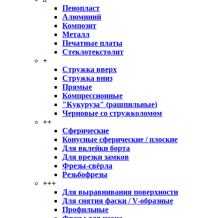
Пенопласт
Алюминий
Композит
Металл
Печатные платы
Стеклотекстолит
+
Стружка вверх
Стружка вниз
Прямые
Компрессионные
"Кукуруза" (рашпильные)
Черновые со стружколомом
++
Сферические
Конусные сферические / плоские
Для вклейки борта
Для врезки замков
Фрезы-свёрла
Резьбофрезы
+++
Для выравнивания поверхности
Для снятия фаски / V-образные
Профильные