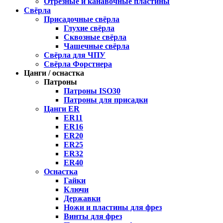
Отрезные и канавочные пластины
Свёрла
Присадочные свёрла
Глухие свёрла
Сквозные свёрла
Чашечные свёрла
Свёрла для ЧПУ
Свёрла Форстнера
Цанги / оснастка
Патроны
Патроны ISO30
Патроны для присадки
Цанги ER
ER11
ER16
ER20
ER25
ER32
ER40
Оснастка
Гайки
Ключи
Державки
Ножи и пластины для фрез
Винты для фрез