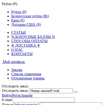
Рубли (
Р
)
Рубли (
Р
)
Белорусские рубли (Br)
Евро (€)
Доллары США ($)
СТАТЬИ
% БОНУСНЫЕ БАЛЛЫ %
СПОСОБЫ ОПЛАТЫ
✈ ДОСТАВКА ✈
О НАС
КОНТАКТЫ
Мой профиль
Заказы
Список сравнения
Отложенные товары
Отследить заказ:
Отследить заказ:
Войти
Регистрация
E-mail
Пароль
Забыли пароль?