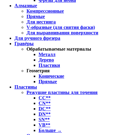
Фрезы для неона
Алмазные
Компрессионные
Прямые
Для нестинга
V-образные (для снятия фаски)
Для выравнивания поверхности
Для ручного фрезера
Гравёры
Обрабатываемые материалы
Металл
Дерево
Пластики
Геометрия
Конические
Прямые
Пластины
Режущие пластины для точения
CC**
CN**
DC**
DN**
SN**
VB**
Больше
→