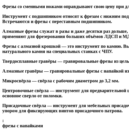
Фрезы со сменными ножами
оправдывают свою цену при дл
Инструмент с подшипником относят к
фрезам с нижним по
Встречаются и
фрезы с переставным подшипником
.
Алмазные фрезы
служат в разы и даже десятки раз дольше
применяют для фрезерования больших объёмов ЛДСП и МДФ н
Фрезы с алмазной крошкой
— это инструмент по камню. Вы
натурального камня на специальных станках с ЧПУ.
Твердосплавные гравёры
— гравировальные фрезы из цельн
Алмазные гравёры
— гравировальные фрезы с напайкой из 
Микросвёрла
— свёрла с рабочим диаметром до 3,2 мм.
Центровочные свёрла
— инструмент для предварительной ц
основное сверло от поломки.
Присадочные свёрла
— инструмент для мебельных присадоч
упором для фиксирующих винтов присадочного патрона.
:
фрезы с напайками