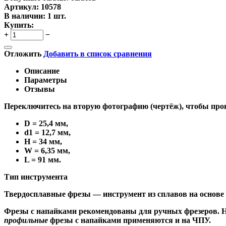
Артикул:
10578
В наличии:
1 шт.
Купить:
+
−
Отложить
Добавить в список сравнения
Описание
Параметры
Отзывы
Переключитесь на вторую фотографию (чертёж), чтобы про
D = 25,4 мм,
d1 = 12,7 мм,
H = 34 мм,
W = 6,35 мм,
L = 91 мм.
Тип инструмента
Твердосплавные фрезы
— инструмент из сплавов на основе
Ф
резы с напайками
рекомендованы для ручных фрезеров. Н
профильные
фрезы с напайками применяются и на ЧПУ.