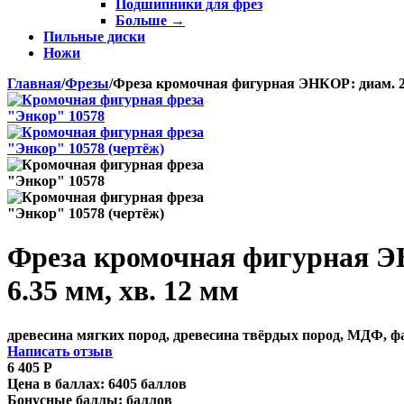
Подшипники для фрез
Больше
→
Пильные диски
Ножи
Главная
/
Фрезы
/
Фреза кромочная фигурная ЭНКОР: диам. 25.
Фреза кромочная фигурная ЭН
6.35 мм, хв. 12 мм
древесина мягких пород, древесина твёрдых пород, МДФ, 
Написать отзыв
6 405
Р
Цена в баллах:
6405 баллов
Бонусные баллы:
баллов