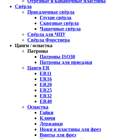
Отрезные и канавочные пластины
Свёрла
Присадочные свёрла
Глухие свёрла
Сквозные свёрла
Чашечные свёрла
Свёрла для ЧПУ
Свёрла Форстнера
Цанги / оснастка
Патроны
Патроны ISO30
Патроны для присадки
Цанги ER
ER11
ER16
ER20
ER25
ER32
ER40
Оснастка
Гайки
Ключи
Державки
Ножи и пластины для фрез
Винты для фрез