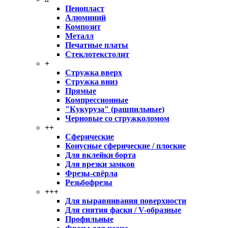
Пенопласт
Алюминий
Композит
Металл
Печатные платы
Стеклотекстолит
+
Стружка вверх
Стружка вниз
Прямые
Компрессионные
"Кукуруза" (рашпильные)
Черновые со стружколомом
++
Сферические
Конусные сферические / плоские
Для вклейки борта
Для врезки замков
Фрезы-свёрла
Резьбофрезы
+++
Для выравнивания поверхности
Для снятия фаски / V-образные
Профильные