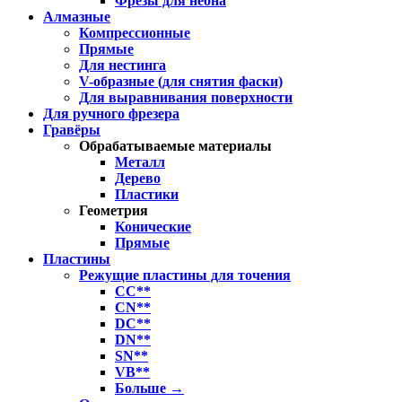
Фрезы для неона
Алмазные
Компрессионные
Прямые
Для нестинга
V-образные (для снятия фаски)
Для выравнивания поверхности
Для ручного фрезера
Гравёры
Обрабатываемые материалы
Металл
Дерево
Пластики
Геометрия
Конические
Прямые
Пластины
Режущие пластины для точения
CC**
CN**
DC**
DN**
SN**
VB**
Больше
→