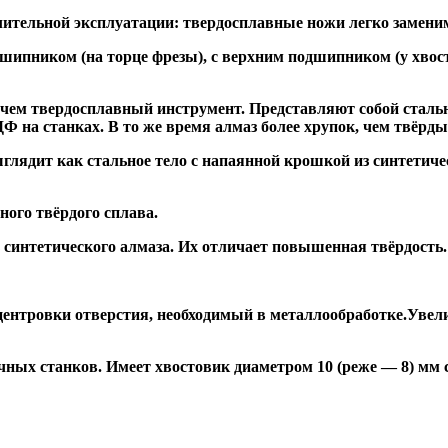
ительной эксплуатации: твердосплавные ножи легко заменим
дшипником
(на торце фрезы),
с верхним подшипником
(у хвос
, чем твердосплавный инструмент. Представляют собой стальн
а станках. В то же время алмаз более хрупок, чем твёрдый 
глядит как стальное тело с напаянной крошкой из синтетиче
ого твёрдого сплава.
синтетического алмаза. Их отличает повышенная твёрдость.
ентровки отверстия, необходимый в металлообработке.Увели
ных станков. Имеет хвостовик диаметром 10 (реже — 8) мм