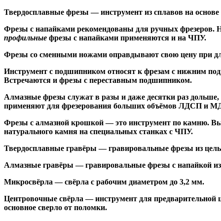
Твердосплавные фрезы
— инструмент из сплавов на основе
Ф
резы с напайками
рекомендованы для ручных фрезеров. Н
профильные
фрезы с напайками применяются и на ЧПУ.
Фрезы со сменными ножами
оправдывают свою цену при дл
Инструмент с подшипником относят к
фрезам с нижним по
Встречаются и
фрезы с переставным подшипником
.
Алмазные фрезы
служат в разы и даже десятки раз дольше
применяют для фрезерования больших объёмов ЛДСП и МДФ н
Фрезы с алмазной крошкой
— это инструмент по камню. Вы
натурального камня на специальных станках с ЧПУ.
Твердосплавные гравёры
— гравировальные фрезы из цельн
Алмазные гравёры
— гравировальные фрезы с напайкой из 
Микросвёрла
— свёрла с рабочим диаметром до 3,2 мм.
Центровочные свёрла
— инструмент для предварительной ц
основное сверло от поломки.