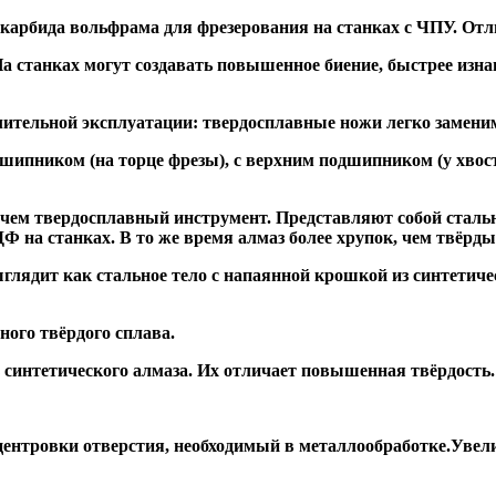
 карбида вольфрама для фрезерования на станках с ЧПУ. Отл
а станках могут создавать повышенное биение, быстрее и
ительной эксплуатации: твердосплавные ножи легко заменим
дшипником
(на торце фрезы),
с верхним подшипником
(у хвос
, чем твердосплавный инструмент. Представляют собой стальн
а станках. В то же время алмаз более хрупок, чем твёрдый 
глядит как стальное тело с напаянной крошкой из синтетиче
ого твёрдого сплава.
синтетического алмаза. Их отличает повышенная твёрдость.
ентровки отверстия, необходимый в металлообработке.Увели