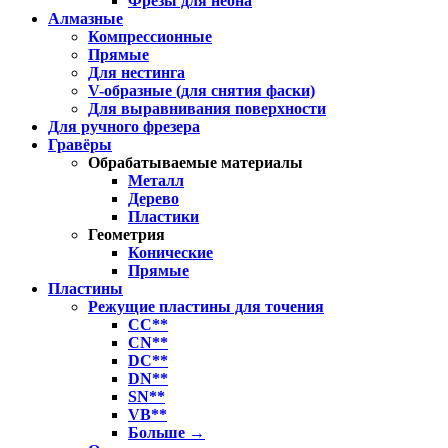
Фрезы для неона
Алмазные
Компрессионные
Прямые
Для нестинга
V-образные (для снятия фаски)
Для выравнивания поверхности
Для ручного фрезера
Гравёры
Обрабатываемые материалы
Металл
Дерево
Пластики
Геометрия
Конические
Прямые
Пластины
Режущие пластины для точения
CC**
CN**
DC**
DN**
SN**
VB**
Больше
→