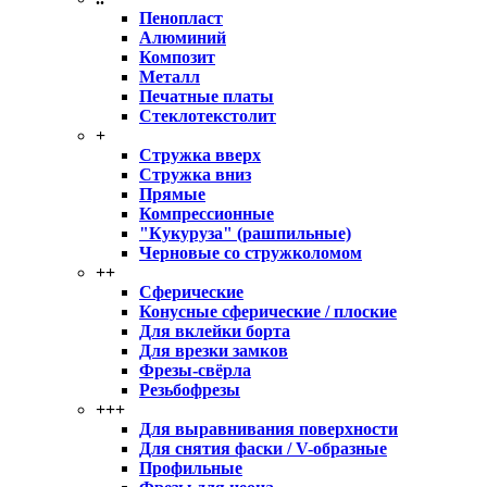
Пенопласт
Алюминий
Композит
Металл
Печатные платы
Стеклотекстолит
+
Стружка вверх
Стружка вниз
Прямые
Компрессионные
"Кукуруза" (рашпильные)
Черновые со стружколомом
++
Сферические
Конусные сферические / плоские
Для вклейки борта
Для врезки замков
Фрезы-свёрла
Резьбофрезы
+++
Для выравнивания поверхности
Для снятия фаски / V-образные
Профильные