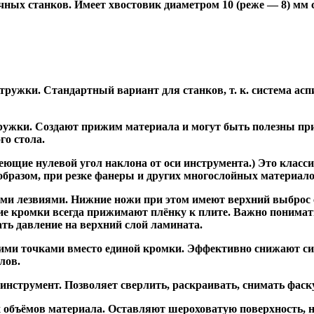
ных станков. Имеет хвостовик диаметром 10 (реже — 8) мм
ужки. Стандартный вариант для станков, т. к. система асп
жки. Создают прижим материала и могут быть полезны при ф
го стола.
ие нулевой угол наклона от оси инструмента.) Это класси
образом, при резке фанеры и других многослойных материало
и лезвиями. Нижние ножи при этом имеют верхний выброс с
ие кромки всегда прижимают плёнку к плите. Важно понимат
ть давление на верхний слой ламината.
и точками вместо единой кромки. Эффективно снижают сил
лов.
трумент. Позволяет сверлить, раскраивать, снимать фаску.
 объёмов материала. Оставляют шероховатую поверхность, 