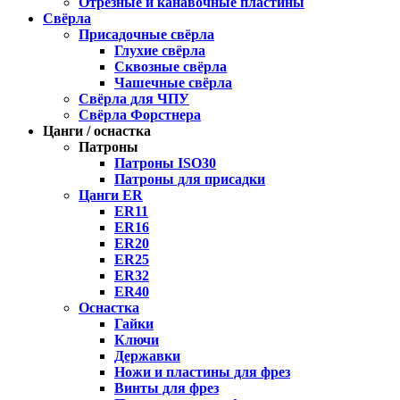
Отрезные и канавочные пластины
Свёрла
Присадочные свёрла
Глухие свёрла
Сквозные свёрла
Чашечные свёрла
Свёрла для ЧПУ
Свёрла Форстнера
Цанги / оснастка
Патроны
Патроны ISO30
Патроны для присадки
Цанги ER
ER11
ER16
ER20
ER25
ER32
ER40
Оснастка
Гайки
Ключи
Державки
Ножи и пластины для фрез
Винты для фрез