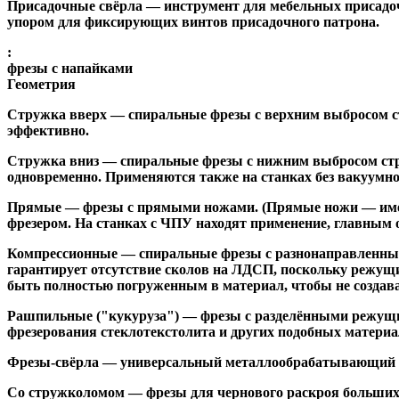
Присадочные свёрла
— инструмент для мебельных присадоч
упором для фиксирующих винтов присадочного патрона.
:
фрезы с напайками
Геометрия
Стружка вверх
— спиральные фрезы с верхним выбросом стр
эффективно.
Стружка вниз
— спиральные фрезы с нижним выбросом стру
одновременно. Применяются также на станках без вакуумно
Прямые
— фрезы с прямыми ножами. (Прямые ножи — имеющ
фрезером. На станках с ЧПУ находят применение, главным 
Компрессионные
— спиральные фрезы с разнонаправленным
гарантирует отсутствие сколов на ЛДСП, поскольку режущ
быть полностью погруженным в материал, чтобы не создава
Рашпильные ("кукуруза")
— фрезы с разделёнными режущим
фрезерования стеклотекстолита и других подобных материа
Фрезы-свёрла
— универсальный металлообрабатывающий инс
Со стружколомом
— фрезы для чернового раскроя больших