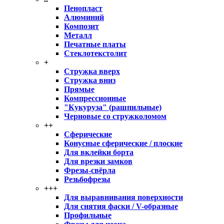
Пенопласт
Алюминий
Композит
Металл
Печатные платы
Стеклотекстолит
+
Стружка вверх
Стружка вниз
Прямые
Компрессионные
"Кукуруза" (рашпильные)
Черновые со стружколомом
++
Сферические
Конусные сферические / плоские
Для вклейки борта
Для врезки замков
Фрезы-свёрла
Резьбофрезы
+++
Для выравнивания поверхности
Для снятия фаски / V-образные
Профильные