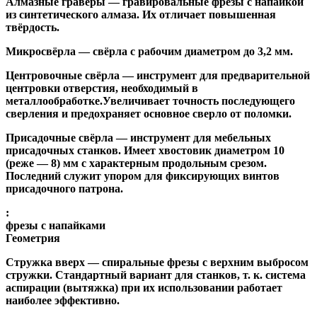
Алмазные гравёры
— гравировальные фрезы с напайкой
из синтетического алмаза. Их отличает повышенная
твёрдость.
Микросвёрла
— свёрла с рабочим диаметром до 3,2 мм.
Центровочные свёрла
— инструмент для предварительной
центровки отверстия, необходимый в
металлообработке.Увеличивает точность последующего
сверления и предохраняет основное сверло от поломки.
Присадочные свёрла
— инструмент для мебельных
присадочных станков. Имеет хвостовик диаметром 10
(реже — 8) мм с характерным продольным срезом.
Последний служит упором для фиксирующих винтов
присадочного патрона.
:
фрезы с напайками
Геометрия
Стружка вверх
— спиральные фрезы с верхним выбросом
стружки. Стандартный вариант для станков, т. к. система
аспирации (вытяжка) при их использовании работает
наиболее эффективно.