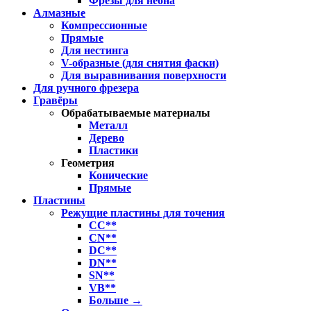
Фрезы для неона
Алмазные
Компрессионные
Прямые
Для нестинга
V-образные (для снятия фаски)
Для выравнивания поверхности
Для ручного фрезера
Гравёры
Обрабатываемые материалы
Металл
Дерево
Пластики
Геометрия
Конические
Прямые
Пластины
Режущие пластины для точения
CC**
CN**
DC**
DN**
SN**
VB**
Больше
→