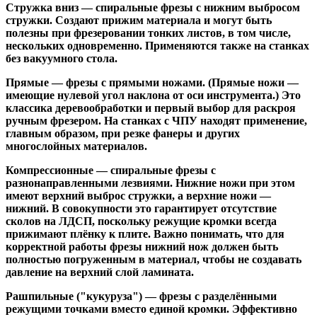
Стружка вниз
— спиральные фрезы с нижним выбросом
стружки. Создают прижим материала и могут быть
полезны при фрезеровании тонких листов, в том числе,
нескольких одновременно. Применяются также на станках
без вакуумного стола.
Прямые
— фрезы с прямыми ножами. (Прямые ножи —
имеющие нулевой угол наклона от оси инструмента.) Это
классика деревообработки и первый выбор для раскроя
ручным фрезером. На станках с ЧПУ находят применение,
главным образом, при резке фанеры и других
многослойных материалов.
Компрессионные
— спиральные фрезы с
разнонаправленными лезвиями. Нижние ножи при этом
имеют верхний выброс стружки, а верхние ножи —
нижний. В совокупности это гарантирует отсутствие
сколов на ЛДСП, поскольку режущие кромки всегда
прижимают плёнку к плите. Важно понимать, что для
корректной работы фрезы нижний нож должен быть
полностью погруженным в материал, чтобы не создавать
давление на верхний слой ламината.
Рашпильные ("кукуруза")
— фрезы с разделёнными
режущими точками вместо единой кромки. Эффективно