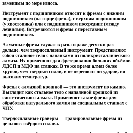
заменимы по мере износа.
Инструмент с подшипником относят к
фрезам с нижним
подшипником
(на торце фрезы),
с верхним подшипником
(у хвостовика) или
с подшипником посередине
(между
лезвиями). Встречаются и
фрезы с переставным
подшипником
.
Алмазные фрезы
служат в разы и даже десятки раз
дольше, чем твердосплавный инструмент. Представляют
собой стальное тело с напайками из поликристаллического
алмаза. Их применяют для фрезерования больших объёмов
ЛДСП и МДФ на станках. В то же время алмаз более
хрупок, чем твёрдый сплав, и не переносит ни ударов, ни
высоких температур.
Фрезы с алмазной крошкой
— это инструмент по камню.
Выглядит как стальное тело с напаянной крошкой из
синтетического алмаза. Применяют такие фрезы для
обработки натурального камня на специальных станках с
ЧПУ.
Твердосплавные гравёры
— гравировальные фрезы из
цельного твёрдого сплава.