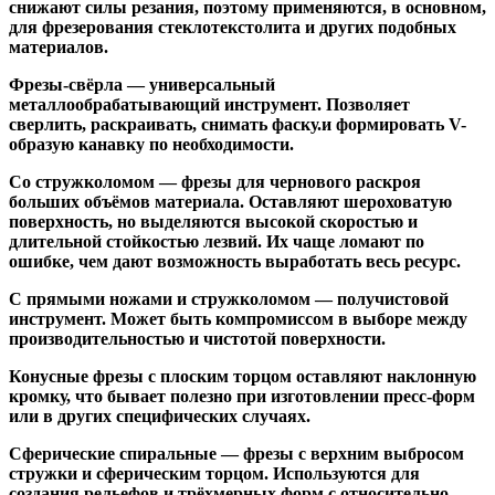
снижают силы резания, поэтому применяются, в основном,
для фрезерования стеклотекстолита и других подобных
материалов.
Фрезы-свёрла
— универсальный
металлообрабатывающий инструмент. Позволяет
сверлить, раскраивать, снимать фаску.и формировать V-
образую канавку по необходимости.
Со стружколомом
— фрезы для чернового раскроя
больших объёмов материала. Оставляют шероховатую
поверхность, но выделяются высокой скоростью и
длительной стойкостью лезвий. Их чаще ломают по
ошибке, чем дают возможность выработать весь ресурс.
С прямыми ножами и стружколомом
— получистовой
инструмент. Может быть компромиссом в выборе между
производительностью и чистотой поверхности.
Конусные фрезы с плоским торцом
оставляют наклонную
кромку, что бывает полезно при изготовлении пресс-форм
или в других специфических случаях.
Сферические спиральные
— фрезы с верхним выбросом
стружки и сферическим торцом. Используются для
создания рельефов и трёхмерных форм с относительно