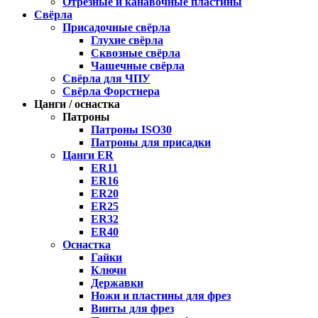
Отрезные и канавочные пластины
Свёрла
Присадочные свёрла
Глухие свёрла
Сквозные свёрла
Чашечные свёрла
Свёрла для ЧПУ
Свёрла Форстнера
Цанги / оснастка
Патроны
Патроны ISO30
Патроны для присадки
Цанги ER
ER11
ER16
ER20
ER25
ER32
ER40
Оснастка
Гайки
Ключи
Державки
Ножи и пластины для фрез
Винты для фрез