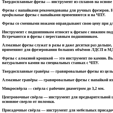
Твердосплавные фрезы
— инструмент из сплавов на основе
Ф
резы с напайками
рекомендованы для ручных фрезеров. Н
профильные
фрезы с напайками применяются и на ЧПУ.
Фрезы со сменными ножами
оправдывают свою цену при дл
Инструмент с подшипником относят к
фрезам с нижним по
Встречаются и
фрезы с переставным подшипником
.
Алмазные фрезы
служат в разы и даже десятки раз дольше
применяют для фрезерования больших объёмов ЛДСП и МДФ н
Фрезы с алмазной крошкой
— это инструмент по камню. Вы
натурального камня на специальных станках с ЧПУ.
Твердосплавные гравёры
— гравировальные фрезы из цельн
Алмазные гравёры
— гравировальные фрезы с напайкой из 
Микросвёрла
— свёрла с рабочим диаметром до 3,2 мм.
Центровочные свёрла
— инструмент для предварительной ц
основное сверло от поломки.
Присадочные свёрла
— инструмент для мебельных присадоч