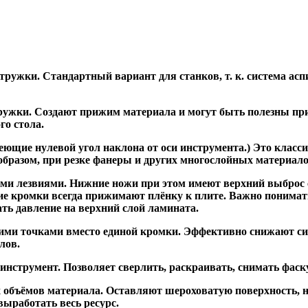
ужки. Стандартный вариант для станков, т. к. система асп
жки. Создают прижим материала и могут быть полезны при ф
го стола.
ие нулевой угол наклона от оси инструмента.) Это класси
образом, при резке фанеры и других многослойных материало
и лезвиями. Нижние ножи при этом имеют верхний выброс с
ие кромки всегда прижимают плёнку к плите. Важно понимат
ть давление на верхний слой ламината.
и точками вместо единой кромки. Эффективно снижают сил
лов.
трумент. Позволяет сверлить, раскраивать, снимать фаску.
 объёмов материала. Оставляют шероховатую поверхность, 
выработать весь ресурс.