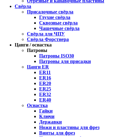
Отрезные и канавочные пластины
Свёрла
Присадочные свёрла
Глухие свёрла
Сквозные свёрла
Чашечные свёрла
Свёрла для ЧПУ
Свёрла Форстнера
Цанги / оснастка
Патроны
Патроны ISO30
Патроны для присадки
Цанги ER
ER11
ER16
ER20
ER25
ER32
ER40
Оснастка
Гайки
Ключи
Державки
Ножи и пластины для фрез
Винты для фрез