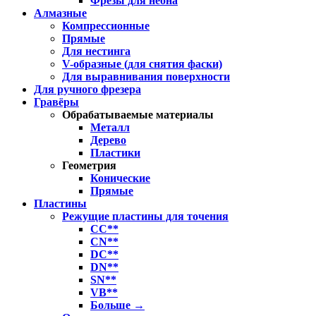
Фрезы для неона
Алмазные
Компрессионные
Прямые
Для нестинга
V-образные (для снятия фаски)
Для выравнивания поверхности
Для ручного фрезера
Гравёры
Обрабатываемые материалы
Металл
Дерево
Пластики
Геометрия
Конические
Прямые
Пластины
Режущие пластины для точения
CC**
CN**
DC**
DN**
SN**
VB**
Больше
→