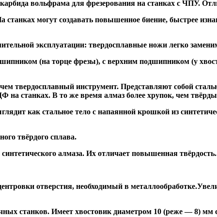
 карбида вольфрама для фрезерования на станках с ЧПУ. Отл
а станках могут создавать повышенное биение, быстрее и
ительной эксплуатации: твердосплавные ножи легко заменим
дшипником
(на торце фрезы),
с верхним подшипником
(у хвос
, чем твердосплавный инструмент. Представляют собой стальн
а станках. В то же время алмаз более хрупок, чем твёрдый 
глядит как стальное тело с напаянной крошкой из синтетиче
ого твёрдого сплава.
синтетического алмаза. Их отличает повышенная твёрдость.
ентровки отверстия, необходимый в металлообработке.Увели
ных станков. Имеет хвостовик диаметром 10 (реже — 8) мм