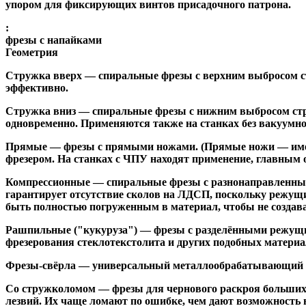
упором для фиксирующих винтов присадочного патрона.
:
фрезы с напайками
Геометрия
Стружка вверх
— спиральные фрезы с верхним выбросом стр
эффективно.
Стружка вниз
— спиральные фрезы с нижним выбросом стру
одновременно. Применяются также на станках без вакуумно
Прямые
— фрезы с прямыми ножами. (Прямые ножи — имеющ
фрезером. На станках с ЧПУ находят применение, главным 
Компрессионные
— спиральные фрезы с разнонаправленным
гарантирует отсутствие сколов на ЛДСП, поскольку режущ
быть полностью погруженным в материал, чтобы не создава
Рашпильные ("кукуруза")
— фрезы с разделёнными режущим
фрезерования стеклотекстолита и других подобных материа
Фрезы-свёрла
— универсальный металлообрабатывающий инс
Со стружколомом
— фрезы для чернового раскроя больших
лезвий. Их чаще ломают по ошибке, чем дают возможность 