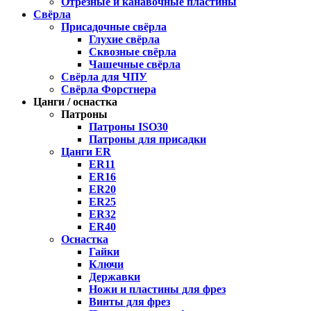
Отрезные и канавочные пластины
Свёрла
Присадочные свёрла
Глухие свёрла
Сквозные свёрла
Чашечные свёрла
Свёрла для ЧПУ
Свёрла Форстнера
Цанги / оснастка
Патроны
Патроны ISO30
Патроны для присадки
Цанги ER
ER11
ER16
ER20
ER25
ER32
ER40
Оснастка
Гайки
Ключи
Державки
Ножи и пластины для фрез
Винты для фрез