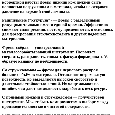
корректной работы фрезы нижний нож должен быть
полностью погруженным в материал, чтобы не создавать
давление на верхний слой ламината.
Рашпильные ("кукуруза")
— фрезы с разделёнными
режущими точками вместо единой кромки. Эффективно
снижают силы резания, поэтому применяются, в основном,
для фрезерования стеклотекстолита и других подобных
материалов.
Фрезы-свёрла
— универсальный
металлообрабатывающий инструмент. Позволяет
сверлить, раскраивать, снимать фаску.и формировать V-
образую канавку по необходимости.
Со стружколомом
— фрезы для чернового раскроя
больших объёмов материала. Оставляют шероховатую
поверхность, но выделяются высокой скоростью и
длительной стойкостью лезвий. Их чаще ломают по
ошибке, чем дают возможность выработать весь ресурс.
С прямыми ножами и стружколомом
— получистовой
инструмент. Может быть компромиссом в выборе между
производительностью и чистотой поверхности.