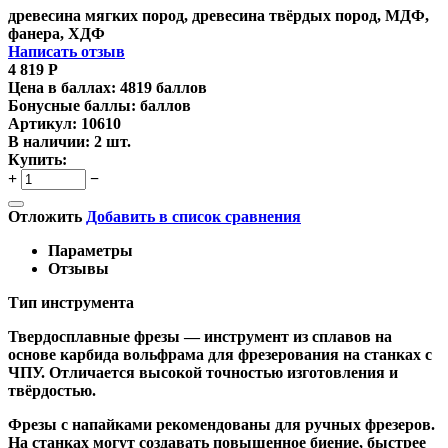
древесина мягких пород, древесина твёрдых пород, МДФ,
фанера, ХДФ
Написать отзыв
4 819
Р
Цена в баллах:
4819 баллов
Бонусные баллы:
баллов
Артикул:
10610
В наличии:
2 шт.
Купить:
+
−
Отложить
Добавить в список сравнения
Параметры
Отзывы
Тип инструмента
Твердосплавные фрезы
— инструмент из сплавов на
основе карбида вольфрама для фрезерования на станках с
ЧПУ. Отличается высокой точностью изготовления и
твёрдостью.
Ф
резы с напайками
рекомендованы для ручных фрезеров.
На станках могут создавать повышенное биение, быстрее