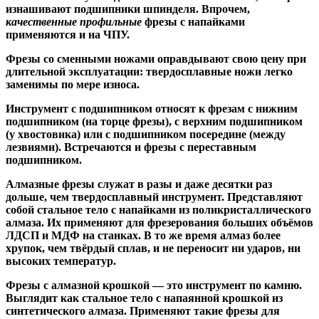
изнашивают подшипники шпинделя. Впрочем,
качественные
профильные
фрезы с напайками
применяются и на ЧПУ.
Фрезы со сменными ножами
оправдывают свою цену при
длительной эксплуатации: твердосплавные ножи легко
заменимы по мере износа.
Инструмент с подшипником относят к
фрезам с нижним
подшипником
(на торце фрезы),
с верхним подшипником
(у хвостовика) или
с подшипником посередине
(между
лезвиями). Встречаются и
фрезы с переставным
подшипником
.
Алмазные фрезы
служат в разы и даже десятки раз
дольше, чем твердосплавный инструмент. Представляют
собой стальное тело с напайками из поликристаллического
алмаза. Их применяют для фрезерования больших объёмов
ЛДСП и МДФ на станках. В то же время алмаз более
хрупок, чем твёрдый сплав, и не переносит ни ударов, ни
высоких температур.
Фрезы с алмазной крошкой
— это инструмент по камню.
Выглядит как стальное тело с напаянной крошкой из
синтетического алмаза. Применяют такие фрезы для