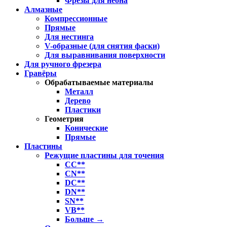
Фрезы для неона
Алмазные
Компрессионные
Прямые
Для нестинга
V-образные (для снятия фаски)
Для выравнивания поверхности
Для ручного фрезера
Гравёры
Обрабатываемые материалы
Металл
Дерево
Пластики
Геометрия
Конические
Прямые
Пластины
Режущие пластины для точения
CC**
CN**
DC**
DN**
SN**
VB**
Больше
→