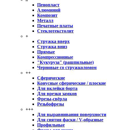
Пенопласт
Алюминий
Композит
Металл
Печатные платы
Стеклотекстолит
+
Стружка вверх
Стружка вниз
Прямые
Компрессионные
"Кукуруза" (рашпильные)
Черновые со стружколомом
++
Сферические
Конусные сферические / плоские
Для вклейки борта
Для врезки замков
Фрезы-свёрла
Резьбофрезы
+++
Для выравнивания поверхности
Для снятия фаски / V-образные
Профильные