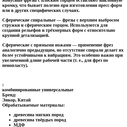
Конусные фрезы с плоским торцом
оставляют наклонную
кромку, что бывает полезно при изготовлении пресс-форм
или в других специфических случаях.
Сферические спиральные
— фрезы с верхним выбросом
стружки и сферическим торцом. Используются для
создания рельефов и трёхмерных форм с относительно
крупной детализацией.
Сферические с прямыми ножами
— применение фрез
аналогично предыдущим, но отсутствие спирали делает их
более устойчивыми к вибрациям. Это особенно важно при
увеличенной длине рабочей части (т. е., для фрез по
пенопласту).
:
комбинированные универсальные
Бренд:
Энкор, Китай
Обрабатываемые материалы:
древесина мягких пород
древесина твёрдых пород
МДФ