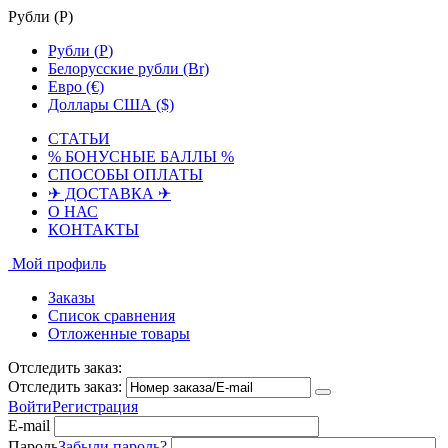
Рубли (
Р
)
Рубли (
Р
)
Белорусские рубли (Br)
Евро (€)
Доллары США ($)
СТАТЬИ
% БОНУСНЫЕ БАЛЛЫ %
СПОСОБЫ ОПЛАТЫ
✈ ДОСТАВКА ✈
О НАС
КОНТАКТЫ
Мой профиль
Заказы
Список сравнения
Отложенные товары
Отследить заказ:
Отследить заказ:
Войти
Регистрация
E-mail
Пароль
Забыли пароль?