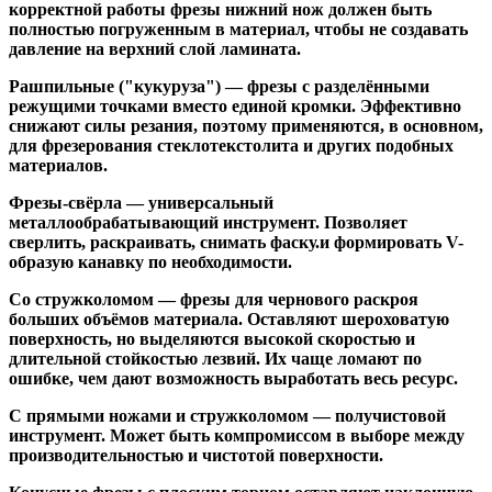
корректной работы фрезы нижний нож должен быть
полностью погруженным в материал, чтобы не создавать
давление на верхний слой ламината.
Рашпильные ("кукуруза")
— фрезы с разделёнными
режущими точками вместо единой кромки. Эффективно
снижают силы резания, поэтому применяются, в основном,
для фрезерования стеклотекстолита и других подобных
материалов.
Фрезы-свёрла
— универсальный
металлообрабатывающий инструмент. Позволяет
сверлить, раскраивать, снимать фаску.и формировать V-
образую канавку по необходимости.
Со стружколомом
— фрезы для чернового раскроя
больших объёмов материала. Оставляют шероховатую
поверхность, но выделяются высокой скоростью и
длительной стойкостью лезвий. Их чаще ломают по
ошибке, чем дают возможность выработать весь ресурс.
С прямыми ножами и стружколомом
— получистовой
инструмент. Может быть компромиссом в выборе между
производительностью и чистотой поверхности.