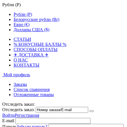
Рубли (
Р
)
Рубли (
Р
)
Белорусские рубли (Br)
Евро (€)
Доллары США ($)
СТАТЬИ
% БОНУСНЫЕ БАЛЛЫ %
СПОСОБЫ ОПЛАТЫ
✈ ДОСТАВКА ✈
О НАС
КОНТАКТЫ
Мой профиль
Заказы
Список сравнения
Отложенные товары
Отследить заказ:
Отследить заказ:
Войти
Регистрация
E-mail
Пароль
Забыли пароль?