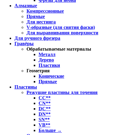
Фрезы для неона
Алмазные
Компрессионные
Прямые
Для нестинга
V-образные (для снятия фаски)
Для выравнивания поверхности
Для ручного фрезера
Гравёры
Обрабатываемые материалы
Металл
Дерево
Пластики
Геометрия
Конические
Прямые
Пластины
Режущие пластины для точения
CC**
CN**
DC**
DN**
SN**
VB**
Больше
→