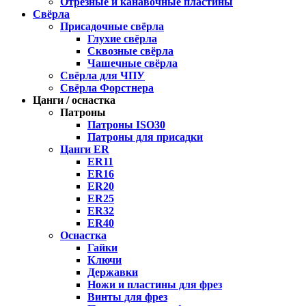
Отрезные и канавочные пластины
Свёрла
Присадочные свёрла
Глухие свёрла
Сквозные свёрла
Чашечные свёрла
Свёрла для ЧПУ
Свёрла Форстнера
Цанги / оснастка
Патроны
Патроны ISO30
Патроны для присадки
Цанги ER
ER11
ER16
ER20
ER25
ER32
ER40
Оснастка
Гайки
Ключи
Державки
Ножи и пластины для фрез
Винты для фрез