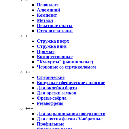
Пенопласт
Алюминий
Композит
Металл
Печатные платы
Стеклотекстолит
+
Стружка вверх
Стружка вниз
Прямые
Компрессионные
"Кукуруза" (рашпильные)
Черновые со стружколомом
++
Сферические
Конусные сферические / плоские
Для вклейки борта
Для врезки замков
Фрезы-свёрла
Резьбофрезы
+++
Для выравнивания поверхности
Для снятия фаски / V-образные
Профильные