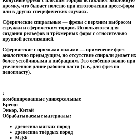
Конусные фрезы с плоским торцом
оставляют наклонную
кромку, что бывает полезно при изготовлении пресс-форм
или в других специфических случаях.
Сферические спиральные
— фрезы с верхним выбросом
стружки и сферическим торцом. Используются для
создания рельефов и трёхмерных форм с относительно
крупной детализацией.
Сферические с прямыми ножами
— применение фрез
аналогично предыдущим, но отсутствие спирали делает их
более устойчивыми к вибрациям. Это особенно важно при
увеличенной длине рабочей части (т. е., для фрез по
пенопласту).
:
комбинированные универсальные
Бренд:
Энкор, Китай
Обрабатываемые материалы:
древесина мягких пород
древесина твёрдых пород
МДФ