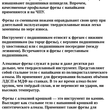
изнашивают подшипники шпинделя. Впрочем,
качественные
профильные
фрезы с напайками
применяются и на ЧПУ.
Фрезы со сменными ножами
оправдывают свою цену при
длительной эксплуатации: твердосплавные ножи легко
заменимы по мере износа.
Инструмент с подшипником относят к
фрезам с нижним
подшипником
(на торце фрезы),
с верхним подшипником
(у хвостовика) или
с подшипником посередине
(между
лезвиями). Встречаются и
фрезы с переставным
подшипником
.
Алмазные фрезы
служат в разы и даже десятки раз
дольше, чем твердосплавный инструмент. Представляют
собой стальное тело с напайками из поликристаллического
алмаза. Их применяют для фрезерования больших объёмов
ЛДСП и МДФ на станках. В то же время алмаз более
хрупок, чем твёрдый сплав, и не переносит ни ударов, ни
высоких температур.
Фрезы с алмазной крошкой
— это инструмент по камню.
Выглядит как стальное тело с напаянной крошкой из
синтетического алмаза. Применяют такие фрезы для