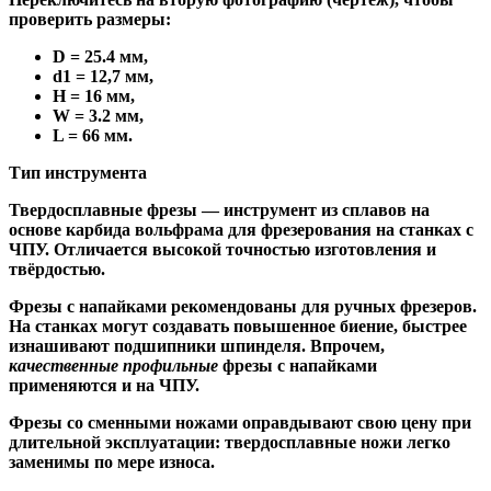
проверить размеры:
D = 25.4 мм,
d1 = 12,7 мм,
H = 16 мм,
W = 3.2 мм,
L = 66 мм.
Тип инструмента
Твердосплавные фрезы
— инструмент из сплавов на
основе карбида вольфрама для фрезерования на станках с
ЧПУ. Отличается высокой точностью изготовления и
твёрдостью.
Ф
резы с напайками
рекомендованы для ручных фрезеров.
На станках могут создавать повышенное биение, быстрее
изнашивают подшипники шпинделя. Впрочем,
качественные
профильные
фрезы с напайками
применяются и на ЧПУ.
Фрезы со сменными ножами
оправдывают свою цену при
длительной эксплуатации: твердосплавные ножи легко
заменимы по мере износа.