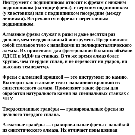
Инструмент с подшипником относят к
фрезам с нижним
подшипником
(на торце фрезы),
с верхним подшипником
(у хвостовика) или
с подшипником посередине
(между
лезвиями). Встречаются и
фрезы с переставным
подшипником
.
Алмазные фрезы
служат в разы и даже десятки раз
дольше, чем твердосплавный инструмент. Представляют
собой стальное тело с напайками из поликристаллического
алмаза. Их применяют для фрезерования больших объёмов
ЛДСП и МДФ на станках. В то же время алмаз более
хрупок, чем твёрдый сплав, и не переносит ни ударов, ни
высоких температур.
Фрезы с алмазной крошкой
— это инструмент по камню.
Выглядит как стальное тело с напаянной крошкой из
синтетического алмаза. Применяют такие фрезы для
обработки натурального камня на специальных станках с
ЧПУ.
Твердосплавные гравёры
— гравировальные фрезы из
цельного твёрдого сплава.
Алмазные гравёры
— гравировальные фрезы с напайкой
из синтетического алмаза. Их отличает повышенная