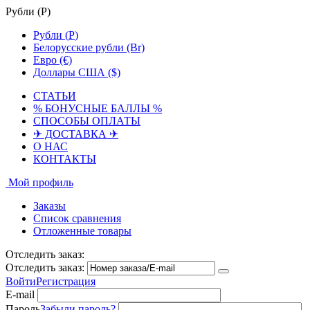
Рубли (
Р
)
Рубли (
Р
)
Белорусские рубли (Br)
Евро (€)
Доллары США ($)
СТАТЬИ
% БОНУСНЫЕ БАЛЛЫ %
СПОСОБЫ ОПЛАТЫ
✈ ДОСТАВКА ✈
О НАС
КОНТАКТЫ
Мой профиль
Заказы
Список сравнения
Отложенные товары
Отследить заказ:
Отследить заказ:
Войти
Регистрация
E-mail
Пароль
Забыли пароль?