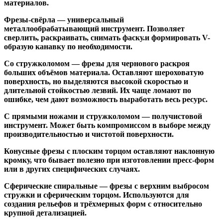
материалов.
Фрезы-свёрла
— универсальный
металлообрабатывающий инструмент. Позволяет
сверлить, раскраивать, снимать фаску.и формировать V-
образую канавку по необходимости.
Со стружколомом
— фрезы для чернового раскроя
больших объёмов материала. Оставляют шероховатую
поверхность, но выделяются высокой скоростью и
длительной стойкостью лезвий. Их чаще ломают по
ошибке, чем дают возможность выработать весь ресурс.
С прямыми ножами и стружколомом
— получистовой
инструмент. Может быть компромиссом в выборе между
производительностью и чистотой поверхности.
Конусные фрезы с плоским торцом
оставляют наклонную
кромку, что бывает полезно при изготовлении пресс-форм
или в других специфических случаях.
Сферические спиральные
— фрезы с верхним выбросом
стружки и сферическим торцом. Используются для
создания рельефов и трёхмерных форм с относительно
крупной детализацией.