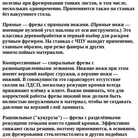
полезны при фрезеровании тонких листов, в том числе,
нескольких одновременно. Применяются также на станках
без вакуумного стола.
Прямые
— фрезы с прямыми ножами. (Прямые ножи —
имеющие нулевой угол наклона от оси инструмента.) Это
классика деревообработки и первый выбор для раскроя
ручным фрезером. На станках с ЧПУ находят применение,
главным образом, при резке фанеры и других
многослойных материалов.
Компрессионные
— спиральные фрезы с
разнонаправленными лезвиями. Нижние ножи при этом
имеют верхний выброс стружки, а верхние ножи —
нижний. В совокупности это гарантирует отсутствие
сколов на ЛДСП, поскольку режущие кромки всегда
прижимают плёнку к плите. Важно понимать, что для
корректной работы фрезы нижний нож должен быть
полностью погруженным в материал, чтобы не создавать
давление на верхний слой ламината.
Рашпильные ("кукуруза")
— фрезы с разделёнными
режущими точками вместо единой кромки. Эффективно
снижают силы резания, поэтому применяются, в основном,
для фрезерования стеклотекстолита и других подобных