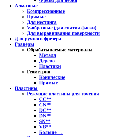
Фрезы для неона
Алмазные
Компрессионные
Прямые
Для нестинга
V-образные (для снятия фаски)
Для выравнивания поверхности
Для ручного фрезера
Гравёры
Обрабатываемые материалы
Металл
Дерево
Пластики
Геометрия
Конические
Прямые
Пластины
Режущие пластины для точения
CC**
CN**
DC**
DN**
SN**
VB**
Больше
→