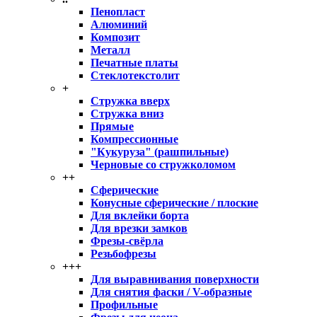
Пенопласт
Алюминий
Композит
Металл
Печатные платы
Стеклотекстолит
+
Стружка вверх
Стружка вниз
Прямые
Компрессионные
"Кукуруза" (рашпильные)
Черновые со стружколомом
++
Сферические
Конусные сферические / плоские
Для вклейки борта
Для врезки замков
Фрезы-свёрла
Резьбофрезы
+++
Для выравнивания поверхности
Для снятия фаски / V-образные
Профильные