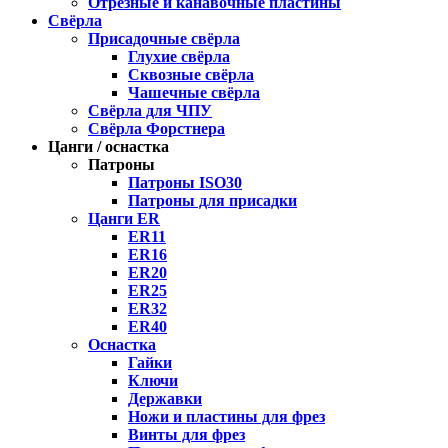
Отрезные и канавочные пластины
Свёрла
Присадочные свёрла
Глухие свёрла
Сквозные свёрла
Чашечные свёрла
Свёрла для ЧПУ
Свёрла Форстнера
Цанги / оснастка
Патроны
Патроны ISO30
Патроны для присадки
Цанги ER
ER11
ER16
ER20
ER25
ER32
ER40
Оснастка
Гайки
Ключи
Державки
Ножи и пластины для фрез
Винты для фрез