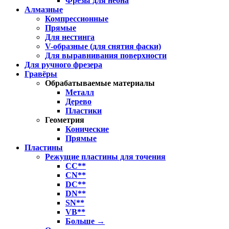
Фрезы для неона
Алмазные
Компрессионные
Прямые
Для нестинга
V-образные (для снятия фаски)
Для выравнивания поверхности
Для ручного фрезера
Гравёры
Обрабатываемые материалы
Металл
Дерево
Пластики
Геометрия
Конические
Прямые
Пластины
Режущие пластины для точения
CC**
CN**
DC**
DN**
SN**
VB**
Больше
→