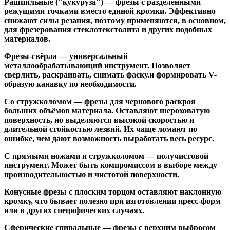
Рашпильные ("кукуруза")
— фрезы с разделёнными
режущими точками вместо единой кромки. Эффективно
снижают силы резания, поэтому применяются, в основном,
для фрезерования стеклотекстолита и других подобных
материалов.
Фрезы-свёрла
— универсальный
металлообрабатывающий инструмент. Позволяет
сверлить, раскраивать, снимать фаску.и формировать V-
образую канавку по необходимости.
Со стружколомом
— фрезы для чернового раскроя
больших объёмов материала. Оставляют шероховатую
поверхность, но выделяются высокой скоростью и
длительной стойкостью лезвий. Их чаще ломают по
ошибке, чем дают возможность выработать весь ресурс.
С прямыми ножами и стружколомом
— получистовой
инструмент. Может быть компромиссом в выборе между
производительностью и чистотой поверхности.
Конусные фрезы с плоским торцом
оставляют наклонную
кромку, что бывает полезно при изготовлении пресс-форм
или в других специфических случаях.
Сферические спиральные
— фрезы с верхним выбросом