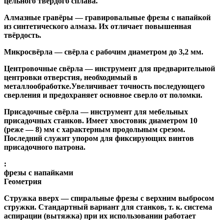
цельного твёрдого сплава.
Алмазные гравёры
— гравировальные фрезы с напайкой
из синтетического алмаза. Их отличает повышенная
твёрдость.
Микросвёрла
— свёрла с рабочим диаметром до 3,2 мм.
Центровочные свёрла
— инструмент для предварительной
центровки отверстия, необходимый в
металлообработке.Увеличивает точность последующего
сверления и предохраняет основное сверло от поломки.
Присадочные свёрла
— инструмент для мебельных
присадочных станков. Имеет хвостовик диаметром 10
(реже — 8) мм с характерным продольным срезом.
Последний служит упором для фиксирующих винтов
присадочного патрона.
:
фрезы с напайками
Геометрия
Стружка вверх
— спиральные фрезы с верхним выбросом
стружки. Стандартный вариант для станков, т. к. система
аспирации (вытяжка) при их использовании работает