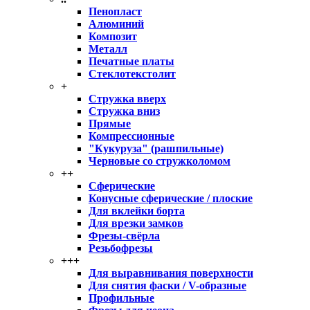
Пенопласт
Алюминий
Композит
Металл
Печатные платы
Стеклотекстолит
+
Стружка вверх
Стружка вниз
Прямые
Компрессионные
"Кукуруза" (рашпильные)
Черновые со стружколомом
++
Сферические
Конусные сферические / плоские
Для вклейки борта
Для врезки замков
Фрезы-свёрла
Резьбофрезы
+++
Для выравнивания поверхности
Для снятия фаски / V-образные
Профильные