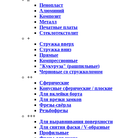
Пенопласт
Алюминий
Композит
Металл
Печатные платы
Стеклотекстолит
+
Стружка вверх
Стружка вниз
Прямые
Компрессионные
"Кукуруза" (рашпильные)
Черновые со стружколомом
++
Сферические
Конусные сферические / плоские
Для вклейки борта
Для врезки замков
Фрезы-свёрла
Резьбофрезы
+++
Для выравнивания поверхности
Для снятия фаски / V-образные
Профильные