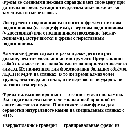
Фрезы со сменными ножами
оправдывают свою цену при
длительной эксплуатации: твердосплавные ножи легко
заменимы по мере износа.
Инструмент с подшипником относят к
фрезам с нижним
подшипником
(на торце фрезы),
с верхним подшипником
(у хвостовика) или
с подшипником посередине
(между
лезвиями). Встречаются и
фрезы с переставным
подшипником
.
Алмазные фрезы
служат в разы и даже десятки раз
дольше, чем твердосплавный инструмент. Представляют
собой стальное тело с напайками из поликристаллического
алмаза. Их применяют для фрезерования больших объёмов
ЛДСП и МДФ на станках. В то же время алмаз более
хрупок, чем твёрдый сплав, и не переносит ни ударов, ни
высоких температур.
Фрезы с алмазной крошкой
— это инструмент по камню.
Выглядит как стальное тело с напаянной крошкой из
синтетического алмаза. Применяют такие фрезы для
обработки натурального камня на специальных станках с
ЧПУ.
Твердосплавные гравёры
— гравировальные фрезы из