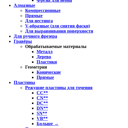
Фрезы для неона
Алмазные
Компрессионные
Прямые
Для нестинга
V-образные (для снятия фаски)
Для выравнивания поверхности
Для ручного фрезера
Гравёры
Обрабатываемые материалы
Металл
Дерево
Пластики
Геометрия
Конические
Прямые
Пластины
Режущие пластины для точения
CC**
CN**
DC**
DN**
SN**
VB**
Больше
→