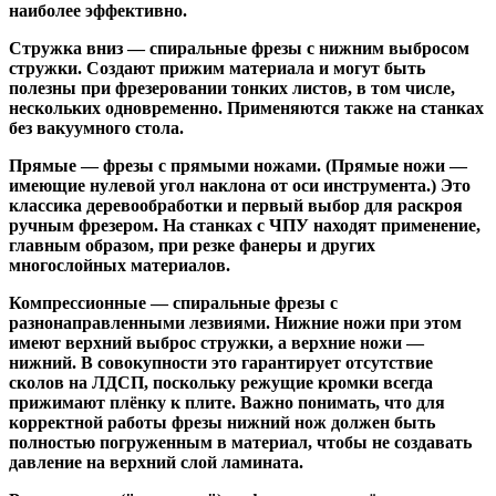
наиболее эффективно.
Стружка вниз
— спиральные фрезы с нижним выбросом
стружки. Создают прижим материала и могут быть
полезны при фрезеровании тонких листов, в том числе,
нескольких одновременно. Применяются также на станках
без вакуумного стола.
Прямые
— фрезы с прямыми ножами. (Прямые ножи —
имеющие нулевой угол наклона от оси инструмента.) Это
классика деревообработки и первый выбор для раскроя
ручным фрезером. На станках с ЧПУ находят применение,
главным образом, при резке фанеры и других
многослойных материалов.
Компрессионные
— спиральные фрезы с
разнонаправленными лезвиями. Нижние ножи при этом
имеют верхний выброс стружки, а верхние ножи —
нижний. В совокупности это гарантирует отсутствие
сколов на ЛДСП, поскольку режущие кромки всегда
прижимают плёнку к плите. Важно понимать, что для
корректной работы фрезы нижний нож должен быть
полностью погруженным в материал, чтобы не создавать
давление на верхний слой ламината.