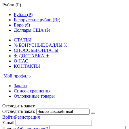
Рубли (
Р
)
Рубли (
Р
)
Белорусские рубли (Br)
Евро (€)
Доллары США ($)
СТАТЬИ
% БОНУСНЫЕ БАЛЛЫ %
СПОСОБЫ ОПЛАТЫ
✈ ДОСТАВКА ✈
О НАС
КОНТАКТЫ
Мой профиль
Заказы
Список сравнения
Отложенные товары
Отследить заказ:
Отследить заказ:
Войти
Регистрация
E-mail
Пароль
Забыли пароль?