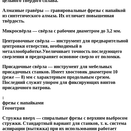
цельного твёрдого сплава.
Алмазные гравёры
— гравировальные фрезы с напайкой
из синтетического алмаза. Их отличает повышенная
твёрдость.
Микросвёрла
— свёрла с рабочим диаметром до 3,2 мм.
Центровочные свёрла
— инструмент для предварительной
центровки отверстия, необходимый в
металлообработке.Увеличивает точность последующего
сверления и предохраняет основное сверло от поломки.
Присадочные свёрла
— инструмент для мебельных
присадочных станков. Имеет хвостовик диаметром 10
(реже — 8) мм с характерным продольным срезом.
Последний служит упором для фиксирующих винтов
присадочного патрона.
:
фрезы с напайками
Геометрия
Стружка вверх
— спиральные фрезы с верхним выбросом
стружки. Стандартный вариант для станков, т. к. система
аспирации (вытяжка) при их использовании работает