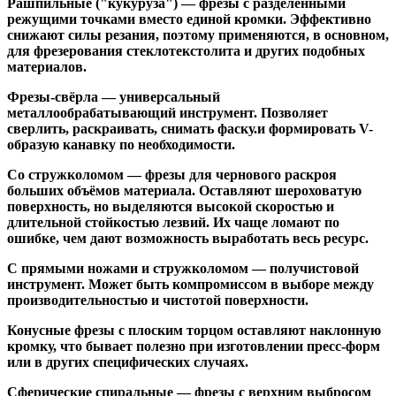
Рашпильные ("кукуруза")
— фрезы с разделёнными
режущими точками вместо единой кромки. Эффективно
снижают силы резания, поэтому применяются, в основном,
для фрезерования стеклотекстолита и других подобных
материалов.
Фрезы-свёрла
— универсальный
металлообрабатывающий инструмент. Позволяет
сверлить, раскраивать, снимать фаску.и формировать V-
образую канавку по необходимости.
Со стружколомом
— фрезы для чернового раскроя
больших объёмов материала. Оставляют шероховатую
поверхность, но выделяются высокой скоростью и
длительной стойкостью лезвий. Их чаще ломают по
ошибке, чем дают возможность выработать весь ресурс.
С прямыми ножами и стружколомом
— получистовой
инструмент. Может быть компромиссом в выборе между
производительностью и чистотой поверхности.
Конусные фрезы с плоским торцом
оставляют наклонную
кромку, что бывает полезно при изготовлении пресс-форм
или в других специфических случаях.
Сферические спиральные
— фрезы с верхним выбросом