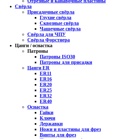
Отрезные и канавочные пластины
Свёрла
Присадочные свёрла
Глухие свёрла
Сквозные свёрла
Чашечные свёрла
Свёрла для ЧПУ
Свёрла Форстнера
Цанги / оснастка
Патроны
Патроны ISO30
Патроны для присадки
Цанги ER
ER11
ER16
ER20
ER25
ER32
ER40
Оснастка
Гайки
Ключи
Державки
Ножи и пластины для фрез
Винты для фрез