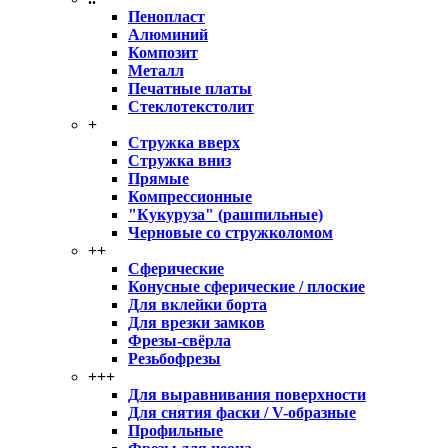
Пенопласт
Алюминий
Композит
Металл
Печатные платы
Стеклотекстолит
+
Стружка вверх
Стружка вниз
Прямые
Компрессионные
"Кукуруза" (рашпильные)
Черновые со стружколомом
++
Сферические
Конусные сферические / плоские
Для вклейки борта
Для врезки замков
Фрезы-свёрла
Резьбофрезы
+++
Для выравнивания поверхности
Для снятия фаски / V-образные
Профильные