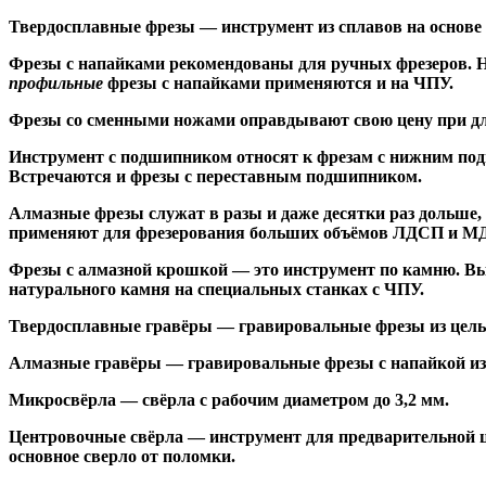
Твердосплавные фрезы
— инструмент из сплавов на основе
Ф
резы с напайками
рекомендованы для ручных фрезеров. Н
профильные
фрезы с напайками применяются и на ЧПУ.
Фрезы со сменными ножами
оправдывают свою цену при дл
Инструмент с подшипником относят к
фрезам с нижним по
Встречаются и
фрезы с переставным подшипником
.
Алмазные фрезы
служат в разы и даже десятки раз дольше
применяют для фрезерования больших объёмов ЛДСП и МДФ н
Фрезы с алмазной крошкой
— это инструмент по камню. Вы
натурального камня на специальных станках с ЧПУ.
Твердосплавные гравёры
— гравировальные фрезы из цельн
Алмазные гравёры
— гравировальные фрезы с напайкой из 
Микросвёрла
— свёрла с рабочим диаметром до 3,2 мм.
Центровочные свёрла
— инструмент для предварительной ц
основное сверло от поломки.