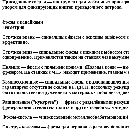
Присадочные свёрла
— инструмент для мебельных присадоч
упором для фиксирующих винтов присадочного патрона.
:
фрезы с напайками
Геометрия
Стружка вверх
— спиральные фрезы с верхним выбросом стр
эффективно.
Стружка вниз
— спиральные фрезы с нижним выбросом стру
одновременно. Применяются также на станках без вакуумно
Прямые
— фрезы с прямыми ножами. (Прямые ножи — имеющ
фрезером. На станках с ЧПУ находят применение, главным 
Компрессионные
— спиральные фрезы с разнонаправленным
гарантирует отсутствие сколов на ЛДСП, поскольку режущ
быть полностью погруженным в материал, чтобы не создава
Рашпильные ("кукуруза")
— фрезы с разделёнными режущим
фрезерования стеклотекстолита и других подобных материа
Фрезы-свёрла
— универсальный металлообрабатывающий инс
Со стружколомом
— фрезы для чернового раскроя больших