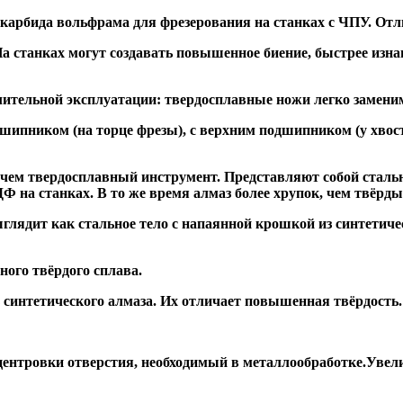
 карбида вольфрама для фрезерования на станках с ЧПУ. Отл
а станках могут создавать повышенное биение, быстрее и
ительной эксплуатации: твердосплавные ножи легко заменим
дшипником
(на торце фрезы),
с верхним подшипником
(у хвос
, чем твердосплавный инструмент. Представляют собой стальн
а станках. В то же время алмаз более хрупок, чем твёрдый 
глядит как стальное тело с напаянной крошкой из синтетиче
ого твёрдого сплава.
синтетического алмаза. Их отличает повышенная твёрдость.
ентровки отверстия, необходимый в металлообработке.Увели