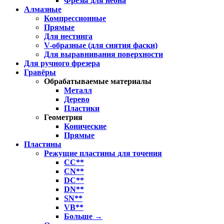
Фрезы для неона
Алмазные
Компрессионные
Прямые
Для нестинга
V-образные (для снятия фаски)
Для выравнивания поверхности
Для ручного фрезера
Гравёры
Обрабатываемые материалы
Металл
Дерево
Пластики
Геометрия
Конические
Прямые
Пластины
Режущие пластины для точения
CC**
CN**
DC**
DN**
SN**
VB**
Больше
→