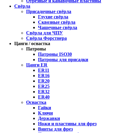
Отрезные и канавочные пластины
Свёрла
Присадочные свёрла
Глухие свёрла
Сквозные свёрла
Чашечные свёрла
Свёрла для ЧПУ
Свёрла Форстнера
Цанги / оснастка
Патроны
Патроны ISO30
Патроны для присадки
Цанги ER
ER11
ER16
ER20
ER25
ER32
ER40
Оснастка
Гайки
Ключи
Державки
Ножи и пластины для фрез
Винты для фрез