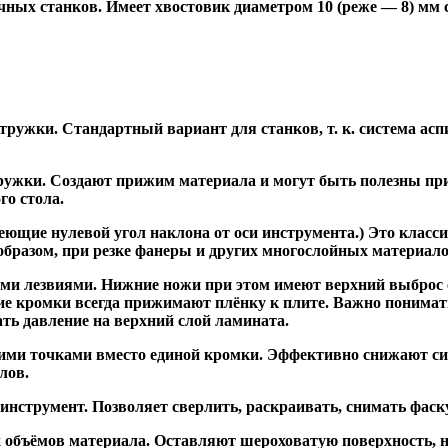
ных станков. Имеет хвостовик диаметром 10 (реже — 8) мм
ужки. Стандартный вариант для станков, т. к. система асп
жки. Создают прижим материала и могут быть полезны при ф
го стола.
ие нулевой угол наклона от оси инструмента.) Это класси
образом, при резке фанеры и других многослойных материало
и лезвиями. Нижние ножи при этом имеют верхний выброс с
ие кромки всегда прижимают плёнку к плите. Важно понимат
ть давление на верхний слой ламината.
и точками вместо единой кромки. Эффективно снижают сил
лов.
трумент. Позволяет сверлить, раскраивать, снимать фаску.
 объёмов материала. Оставляют шероховатую поверхность, 