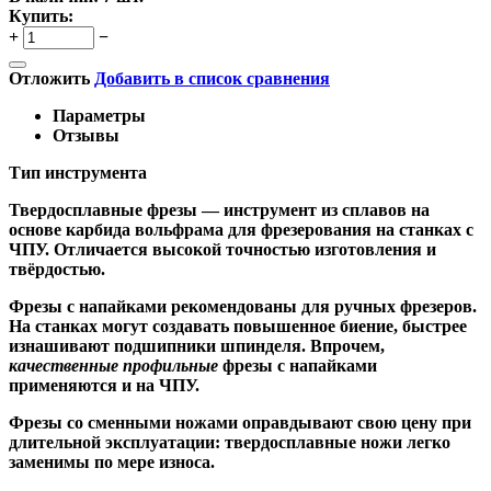
Купить:
+
−
Отложить
Добавить в список сравнения
Параметры
Отзывы
Тип инструмента
Твердосплавные фрезы
— инструмент из сплавов на
основе карбида вольфрама для фрезерования на станках с
ЧПУ. Отличается высокой точностью изготовления и
твёрдостью.
Ф
резы с напайками
рекомендованы для ручных фрезеров.
На станках могут создавать повышенное биение, быстрее
изнашивают подшипники шпинделя. Впрочем,
качественные
профильные
фрезы с напайками
применяются и на ЧПУ.
Фрезы со сменными ножами
оправдывают свою цену при
длительной эксплуатации: твердосплавные ножи легко
заменимы по мере износа.