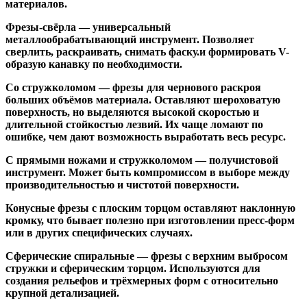
материалов.
Фрезы-свёрла
— универсальный
металлообрабатывающий инструмент. Позволяет
сверлить, раскраивать, снимать фаску.и формировать V-
образую канавку по необходимости.
Со стружколомом
— фрезы для чернового раскроя
больших объёмов материала. Оставляют шероховатую
поверхность, но выделяются высокой скоростью и
длительной стойкостью лезвий. Их чаще ломают по
ошибке, чем дают возможность выработать весь ресурс.
С прямыми ножами и стружколомом
— получистовой
инструмент. Может быть компромиссом в выборе между
производительностью и чистотой поверхности.
Конусные фрезы с плоским торцом
оставляют наклонную
кромку, что бывает полезно при изготовлении пресс-форм
или в других специфических случаях.
Сферические спиральные
— фрезы с верхним выбросом
стружки и сферическим торцом. Используются для
создания рельефов и трёхмерных форм с относительно
крупной детализацией.