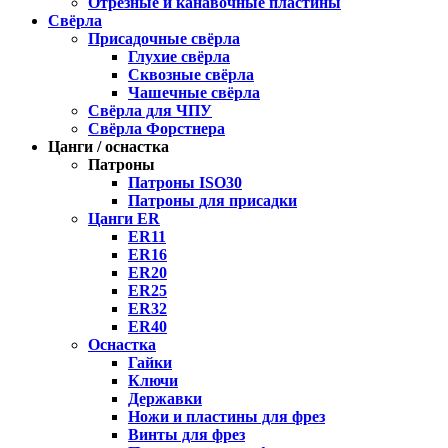
Отрезные и канавочные пластины
Свёрла
Присадочные свёрла
Глухие свёрла
Сквозные свёрла
Чашечные свёрла
Свёрла для ЧПУ
Свёрла Форстнера
Цанги / оснастка
Патроны
Патроны ISO30
Патроны для присадки
Цанги ER
ER11
ER16
ER20
ER25
ER32
ER40
Оснастка
Гайки
Ключи
Державки
Ножи и пластины для фрез
Винты для фрез