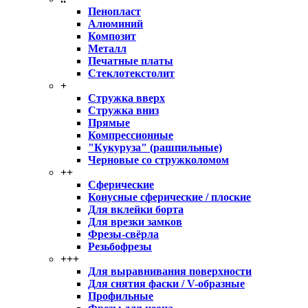
Пенопласт
Алюминий
Композит
Металл
Печатные платы
Стеклотекстолит
+
Стружка вверх
Стружка вниз
Прямые
Компрессионные
"Кукуруза" (рашпильные)
Черновые со стружколомом
++
Сферические
Конусные сферические / плоские
Для вклейки борта
Для врезки замков
Фрезы-свёрла
Резьбофрезы
+++
Для выравнивания поверхности
Для снятия фаски / V-образные
Профильные