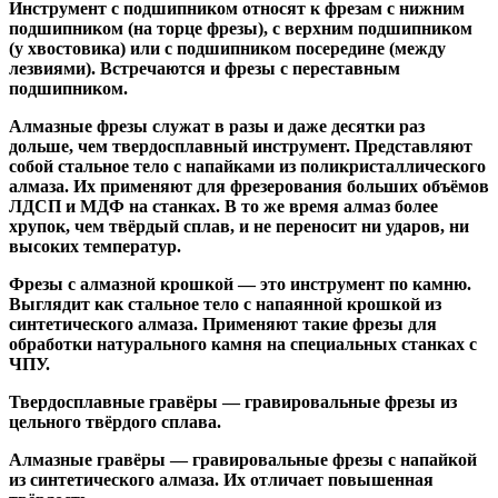
Инструмент с подшипником относят к
фрезам с нижним
подшипником
(на торце фрезы),
с верхним подшипником
(у хвостовика) или
с подшипником посередине
(между
лезвиями). Встречаются и
фрезы с переставным
подшипником
.
Алмазные фрезы
служат в разы и даже десятки раз
дольше, чем твердосплавный инструмент. Представляют
собой стальное тело с напайками из поликристаллического
алмаза. Их применяют для фрезерования больших объёмов
ЛДСП и МДФ на станках. В то же время алмаз более
хрупок, чем твёрдый сплав, и не переносит ни ударов, ни
высоких температур.
Фрезы с алмазной крошкой
— это инструмент по камню.
Выглядит как стальное тело с напаянной крошкой из
синтетического алмаза. Применяют такие фрезы для
обработки натурального камня на специальных станках с
ЧПУ.
Твердосплавные гравёры
— гравировальные фрезы из
цельного твёрдого сплава.
Алмазные гравёры
— гравировальные фрезы с напайкой
из синтетического алмаза. Их отличает повышенная