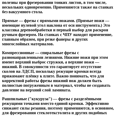
полезны при фрезеровании тонких листов, в том числе,
нескольких одновременно. Применяются также на станках
без вакуумного стола.
Прямые
— фрезы с прямыми ножами. (Прямые ножи —
имеющие нулевой угол наклона от оси инструмента.) Это
классика деревообработки и первый выбор для раскроя
ручным фрезером. На станках с ЧПУ находят применение,
главным образом, при резке фанеры и других
многослойных материалов.
Компрессионные
— спиральные фрезы с
разнонаправленными лезвиями. Нижние ножи при этом
имеют верхний выброс стружки, а верхние ножи —
нижний. В совокупности это гарантирует отсутствие
сколов на ЛДСП, поскольку режущие кромки всегда
прижимают плёнку к плите. Важно понимать, что для
корректной работы фрезы нижний нож должен быть
полностью погруженным в материал, чтобы не создавать
давление на верхний слой ламината.
Рашпильные ("кукуруза")
— фрезы с разделёнными
режущими точками вместо единой кромки. Эффективно
снижают силы резания, поэтому применяются, в основном,
для фрезерования стеклотекстолита и других подобных