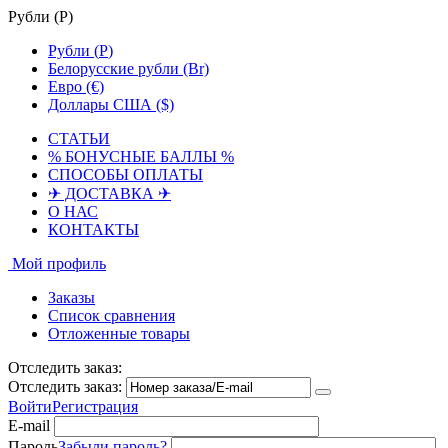
Рубли (
Р
)
Рубли (
Р
)
Белорусские рубли (Br)
Евро (€)
Доллары США ($)
СТАТЬИ
% БОНУСНЫЕ БАЛЛЫ %
СПОСОБЫ ОПЛАТЫ
✈ ДОСТАВКА ✈
О НАС
КОНТАКТЫ
Мой профиль
Заказы
Список сравнения
Отложенные товары
Отследить заказ:
Отследить заказ:
Войти
Регистрация
E-mail
Пароль
Забыли пароль?