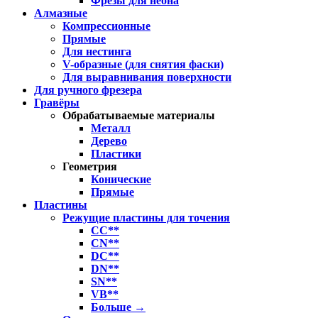
Фрезы для неона
Алмазные
Компрессионные
Прямые
Для нестинга
V-образные (для снятия фаски)
Для выравнивания поверхности
Для ручного фрезера
Гравёры
Обрабатываемые материалы
Металл
Дерево
Пластики
Геометрия
Конические
Прямые
Пластины
Режущие пластины для точения
CC**
CN**
DC**
DN**
SN**
VB**
Больше
→