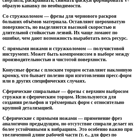
сверлить, раскраивать, снимать фаску.и формировать V-
образую канавку по необходимости.
Со стружколомом
— фрезы для чернового раскроя
больших объёмов материала. Оставляют шероховатую
поверхность, но выделяются высокой скоростью и
длительной стойкостью лезвий. Их чаще ломают по
ошибке, чем дают возможность выработать весь ресурс.
С прямыми ножами и стружколомом
— получистовой
инструмент. Может быть компромиссом в выборе между
производительностью и чистотой поверхности.
Конусные фрезы с плоским торцом
оставляют наклонную
кромку, что бывает полезно при изготовлении пресс-форм
или в других специфических случаях.
Сферические спиральные
— фрезы с верхним выбросом
стружки и сферическим торцом. Используются для
создания рельефов и трёхмерных форм с относительно
крупной детализацией.
Сферические с прямыми ножами
— применение фрез
аналогично предыдущим, но отсутствие спирали делает их
более устойчивыми к вибрациям. Это особенно важно при
увеличенной длине рабочей части (т. е., для фрез по