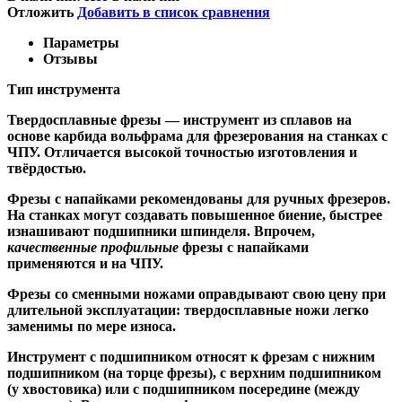
Отложить
Добавить в список сравнения
Параметры
Отзывы
Тип инструмента
Твердосплавные фрезы
— инструмент из сплавов на
основе карбида вольфрама для фрезерования на станках с
ЧПУ. Отличается высокой точностью изготовления и
твёрдостью.
Ф
резы с напайками
рекомендованы для ручных фрезеров.
На станках могут создавать повышенное биение, быстрее
изнашивают подшипники шпинделя. Впрочем,
качественные
профильные
фрезы с напайками
применяются и на ЧПУ.
Фрезы со сменными ножами
оправдывают свою цену при
длительной эксплуатации: твердосплавные ножи легко
заменимы по мере износа.
Инструмент с подшипником относят к
фрезам с нижним
подшипником
(на торце фрезы),
с верхним подшипником
(у хвостовика) или
с подшипником посередине
(между