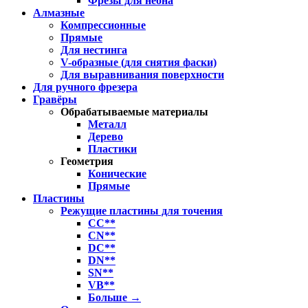
Фрезы для неона
Алмазные
Компрессионные
Прямые
Для нестинга
V-образные (для снятия фаски)
Для выравнивания поверхности
Для ручного фрезера
Гравёры
Обрабатываемые материалы
Металл
Дерево
Пластики
Геометрия
Конические
Прямые
Пластины
Режущие пластины для точения
CC**
CN**
DC**
DN**
SN**
VB**
Больше
→