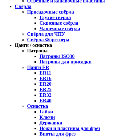
Отрезные и канавочные пластины
Свёрла
Присадочные свёрла
Глухие свёрла
Сквозные свёрла
Чашечные свёрла
Свёрла для ЧПУ
Свёрла Форстнера
Цанги / оснастка
Патроны
Патроны ISO30
Патроны для присадки
Цанги ER
ER11
ER16
ER20
ER25
ER32
ER40
Оснастка
Гайки
Ключи
Державки
Ножи и пластины для фрез
Винты для фрез