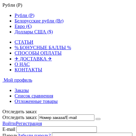
Рубли (
Р
)
Рубли (
Р
)
Белорусские рубли (Br)
Евро (€)
Доллары США ($)
СТАТЬИ
% БОНУСНЫЕ БАЛЛЫ %
СПОСОБЫ ОПЛАТЫ
✈ ДОСТАВКА ✈
О НАС
КОНТАКТЫ
Мой профиль
Заказы
Список сравнения
Отложенные товары
Отследить заказ:
Отследить заказ:
Войти
Регистрация
E-mail
Пароль
Забыли пароль?