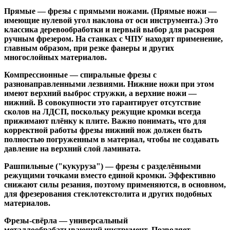
Прямые
— фрезы с прямыми ножами. (Прямые ножи —
имеющие нулевой угол наклона от оси инструмента.) Это
классика деревообработки и первый выбор для раскроя
ручным фрезером. На станках с ЧПУ находят применение,
главным образом, при резке фанеры и других
многослойных материалов.
Компрессионные
— спиральные фрезы с
разнонаправленными лезвиями. Нижние ножи при этом
имеют верхний выброс стружки, а верхние ножи —
нижний. В совокупности это гарантирует отсутствие
сколов на ЛДСП, поскольку режущие кромки всегда
прижимают плёнку к плите. Важно понимать, что для
корректной работы фрезы нижний нож должен быть
полностью погруженным в материал, чтобы не создавать
давление на верхний слой ламината.
Рашпильные ("кукуруза")
— фрезы с разделёнными
режущими точками вместо единой кромки. Эффективно
снижают силы резания, поэтому применяются, в основном,
для фрезерования стеклотекстолита и других подобных
материалов.
Фрезы-свёрла
— универсальный
металлообрабатывающий инструмент. Позволяет