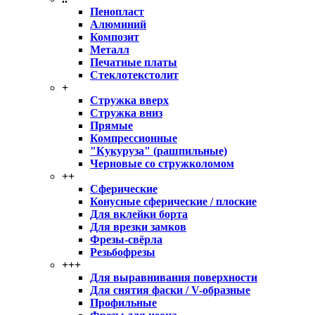
Пенопласт
Алюминий
Композит
Металл
Печатные платы
Стеклотекстолит
+
Стружка вверх
Стружка вниз
Прямые
Компрессионные
"Кукуруза" (рашпильные)
Черновые со стружколомом
++
Сферические
Конусные сферические / плоские
Для вклейки борта
Для врезки замков
Фрезы-свёрла
Резьбофрезы
+++
Для выравнивания поверхности
Для снятия фаски / V-образные
Профильные